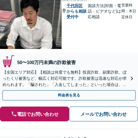
営業時
千代田区
面談方法(対面・電
からも相談
話・ビデオなど)は
間：本日
受付中
応相談
定休日
50〜100万円未満の詐欺被害
【全国エリア対応】【相談は何度でも無料】投資詐欺、副業詐欺、ぼ
ったくり被害など、幅広く対応可能です。詐欺被害は迅速な対応が求
められます。「騙された」「入金してしまった」といった場合は、お
早めにご相談ください。【電話・メール・WEB相談可】
料金表を見る
電話でお問い合わせ
メールでお問い合わせ