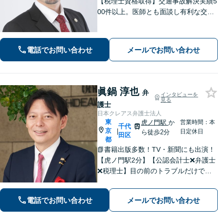
【税理士資格取得】交通事故解決実績5
00件以上。医師とも面談し有利な交渉
を進めます。住宅やローンがある場合
の財産分与のノウハウ多数。相続時の
税金対策もお任せください。【夫婦カ
電話でお問い合わせ
メールでお問い合わせ
ウンセラー常駐】
眞鍋 淳也
弁
インタビューを
見る
護士
日本クレアス弁護士法人
東
虎ノ門駅
か
営業時間：本
千代
京
|
日定休日
ら徒歩2分
田区
都
📗書籍出版多数！TV・新聞にも出演！
【虎ノ門駅2分】【公認会計士❌弁護士
❌税理士】目の前のトラブルだけでな
く、依頼者さまに寄り添い、「根本的
な問題解決」を目指す法律事務所です
電話でお問い合わせ
メールでお問い合わせ
【電話相談可】