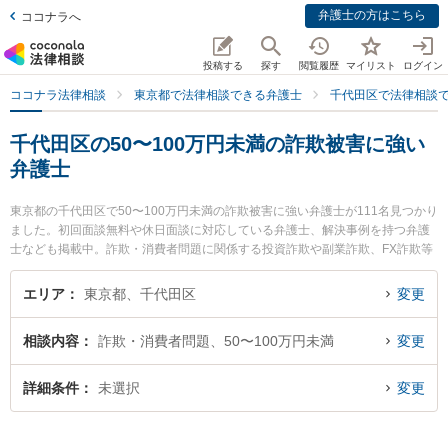
弁護士の方はこちら
ココナラへ
投稿する
探す
閲覧履歴
マイリスト
ログイン
ココナラ法律相談
東京都で法律相談できる弁護士
千代田区で法律相談
千代田区の50〜100万円未満の詐欺被害に強い
弁護士
東京都の千代田区で50〜100万円未満の詐欺被害に強い弁護士が111名見つかり
ました。初回面談無料や休日面談に対応している弁護士、解決事例を持つ弁護
士なども掲載中。詐欺・消費者問題に関係する投資詐欺や副業詐欺、FX詐欺等
の細かな分野での絞り込み検索もでき便利です。特に佐々木勝洋法律事務所の
佐々木 勝洋弁護士やけんめい総合法律事務所の岩田 憲明弁護士、弁護士法人エ
エリア
東京都、千代田区
変更
ッグの浦川 祐輔弁護士のプロフィール情報や弁護士費用、強みなどが注目され
ています。『千代田区で土日や夜間に発生した50〜100万円未満の詐欺被害の
相談内容
詐欺・消費者問題、50〜100万円未満
変更
トラブルを今すぐに弁護士に相談したい』『50〜100万円未満の詐欺被害のト
ラブル解決の実績豊富な近くの弁護士を検索したい』『初回相談無料で50〜10
0万円未満の詐欺被害を法律相談できる千代田区内の弁護士に相談予約したい』
詳細条件
未選択
変更
などでお困りの相談者さんにおすすめです。