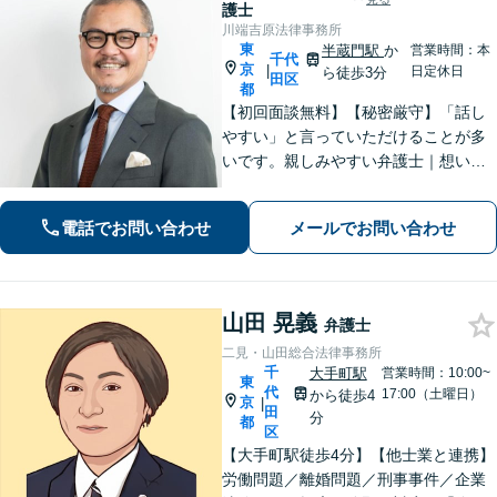
護士
川端吉原法律事務所
東
半蔵門駅
か
営業時間：本
千代
京
|
日定休日
ら徒歩3分
田区
都
【初回面談無料】【秘密厳守】「話し
やすい」と言っていただけることが多
いです。親しみやすい弁護士｜想いに
寄り添い最適な解決へ導きます。費用
についても柔軟に対応しております。
電話でお問い合わせ
メールでお問い合わせ
お困りごとがございましたら、まずは
お気軽にご相談ください【休日・夜間
相談可】
山田 晃義
弁護士
二見・山田総合法律事務所
千
大手町駅
営業時間：10:00~
東
代
17:00（土曜日）
から徒歩4
京
|
田
分
都
区
【大手町駅徒歩4分】【他士業と連携】
労働問題／離婚問題／刑事事件／企業