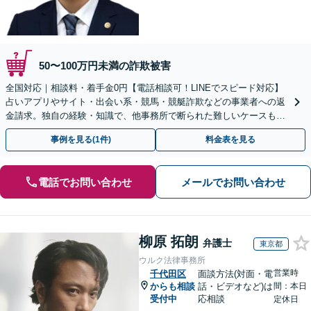
50〜100万円未満の詐欺被害
全国対応｜相談料・着手金0円【電話相談可！LINEでスピード対応】
占いアプリやサイト・出会い系・競馬・競艇詐欺などの事業者への返
金請求。独自の経験・知識で、他事務所で断られた難しいケースも解
決に導いた実績あり。まずはお気軽にご相談ください
事例を見る(1件)
料金表を見る
電話でお問い合わせ
メールでお問い合わせ
柳原 拓朗
弁護士
東京都
ウルク法律事務所
営業時
千代田区
面談方法(対面・電
からも相談
話・ビデオなど)は
間：本日
受付中
応相談
定休日