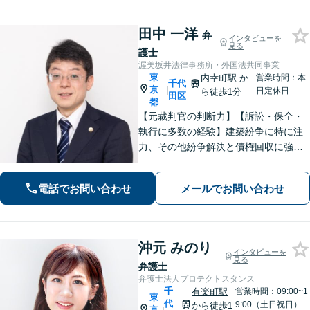
田中 一洋
弁
インタビューを
見る
護士
渥美坂井法律事務所・外国法共同事業
東
内幸町駅
か
営業時間：本
千代
京
|
日定休日
ら徒歩1分
田区
都
【元裁判官の判断力】【訴訟・保全・
執行に多数の経験】建築紛争に特に注
力、その他紛争解決と債権回収に強
み。1級建築士兼弁護士を擁する建築紛
争チームと連携し、複雑困難な事案、
電話でお問い合わせ
メールでお問い合わせ
渉外案件まで対応。迅速対応で、経営
を止めないワンストップの法的解決を
創造します。
沖元 みのり
インタビューを
見る
弁護士
弁護士法人プロテクトスタンス
千
有楽町駅
営業時間：09:00~1
東
代
9:00（土日祝日）
から徒歩1
京