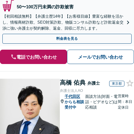
50〜100万円未満の詐欺被害
【初回相談無料】【弁護士歴14年】【お客様目線】豊富な経験を活か
し、情報商材詐欺、SEO対策詐欺、物販コンサル詐欺など詐欺返金交
渉に強い弁護士が契約解除、返金、回収に尽力します。
料金表を見る
電話でお問い合わせ
メールでお問い合わせ
高橋 佑典
弁護士
東京都
弁護士法人AO
営業時
千代田区
面談方法(対面・電
からも相談
話・ビデオなど)は
間：本日
受付中
応相談
定休日