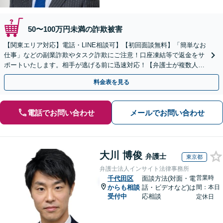
50〜100万円未満の詐欺被害
【関東エリア対応】電話・LINE相談可】【初回面談無料】「簡単なお
仕事」などの副業詐欺やタスク詐欺にご注意！口座凍結等で返金をサ
ポートいたします。相手が逃げる前に迅速対応！【弁護士が複数人在
籍】事務所内で連携し問題解決へ【休日・夜間面談可】
料金表を見る
電話でお問い合わせ
メールでお問い合わせ
大川 博俊
弁護士
東京都
弁護士法人インサイト法律事務所
営業時
千代田区
面談方法(対面・電
からも相談
話・ビデオなど)は
間：本日
受付中
応相談
定休日