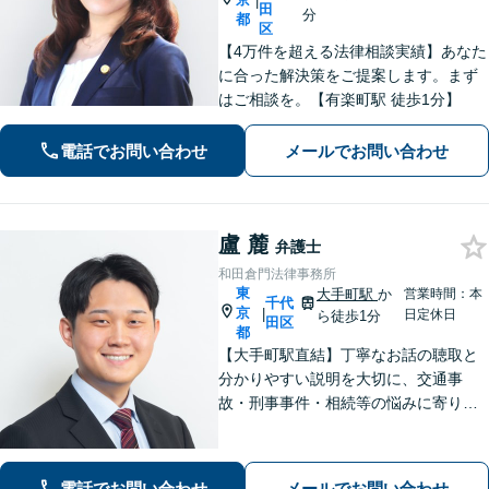
|
田
分
都
区
【4万件を超える法律相談実績】あなた
に合った解決策をご提案します。まず
はご相談を。【有楽町駅 徒歩1分】
電話でお問い合わせ
メールでお問い合わせ
盧 麓
弁護士
和田倉門法律事務所
東
大手町駅
か
営業時間：本
千代
京
|
日定休日
ら徒歩1分
田区
都
【大手町駅直結】丁寧なお話の聴取と
分かりやすい説明を大切に、交通事
故・刑事事件・相続等の悩みに寄り添
い最善の解決策をご提案します。中国
語でのご相談も対応。「レスポンスの
早い弁護士」として尽力します【初回
電話でお問い合わせ
メールでお問い合わせ