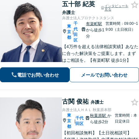
五十部 紀英
インタビューを
見る
弁護士
弁護士法人プロテクトスタンス
千
有楽町駅
営業時間：09:00~1
東
代
9:00（土日祝日）
から徒歩1
京
|
田
分
都
区
【4万件を超える法律相談実績】あなた
に合った解決策をご提案します。まず
はご相談を。【有楽町駅 徒歩1分】
電話でお問い合わせ
メールでお問い合わせ
古関 俊祐
弁護士
弁護士法人ＨＡＬ 秋葉原本部
東
秋葉原駅
か
営業時間：本
千代
京
|
日定休日
ら徒歩2分
田区
都
【初回相談無料】【土日祝相談可】