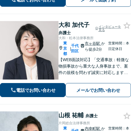
た」と後悔しないためにもまずはご相
談ください。
大和 加代子
インタビューを
見る
弁護士
大和・松本法律事務所
東
市ヶ谷駅
か
営業時間：本
千代
京
|
日定休日
ら徒歩2分
田区
都
【WEB面談対応】「交通事故：軽微な
物損事故から重大な人身事故まで、案
件の規模を問わず誠実に対応します」
【MBAホルダーの弁護士】【上場企業
の役員経験あり】「企業法務：ビジネ
電話でお問い合わせ
メールでお問い合わせ
スの実情に即した法的アドバイスを提
供」
山根 祐輔
弁護士
片岡総合法律事務所
東
内幸町駅
か
営業時間：本
千代