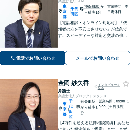
弁護士法人C-LiA
東
神保町駅
か
営業時間：本
千代
京
|
日定休日
ら徒歩1分
田区
都
【電話相談・オンライン対応可】「依
頼者の方を不安にさせない」が信条で
す。スピーディーな対応と交渉の強さ
には自信があります。離婚・刑事事
件・相続など何でもご相談ください。
私が最後まであなたの味方になりま
電話でお問い合わせ
メールでお問い合わせ
す。
金岡 紗矢香
インタビューを
見る
弁護士
弁護士法人プロテクトスタンス
千
有楽町駅
営業時間：09:00~1
東
代
9:00（土日祝日）
から徒歩1
京
|
田
分
都
区
【4万件を超える法律相談実績】あなた
に合った解決策をご提案します。まず