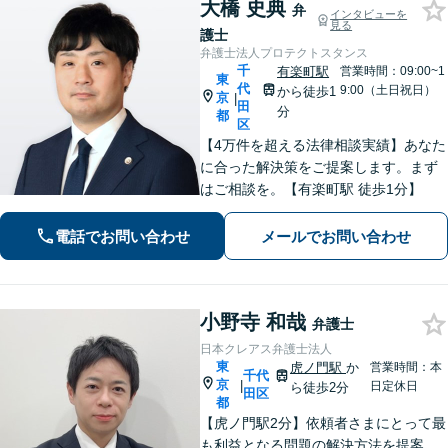
大橋 史典
弁
インタビューを
見る
護士
弁護士法人プロテクトスタンス
千
有楽町駅
営業時間：09:00~1
東
代
9:00（土日祝日）
から徒歩1
京
|
田
分
都
区
【4万件を超える法律相談実績】あなた
に合った解決策をご提案します。まず
はご相談を。【有楽町駅 徒歩1分】
電話でお問い合わせ
メールでお問い合わせ
小野寺 和哉
弁護士
日本クレアス弁護士法人
東
虎ノ門駅
か
営業時間：本
千代
京
|
日定休日
ら徒歩2分
田区
都
【虎ノ門駅2分】依頼者さまにとって最
も利益となる問題の解決方法を提案、