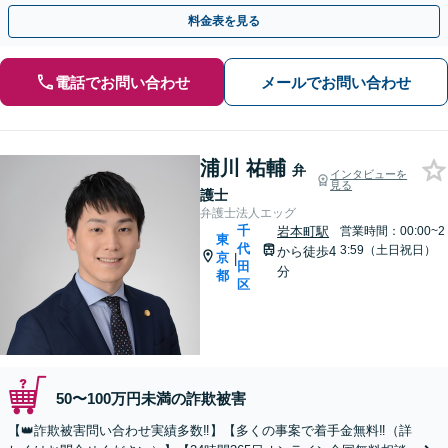
料金表を見る
電話でお問い合わせ
メールでお問い合わせ
浦川 祐輔
弁
インタビューを
見る
護士
弁護士法人エッグ
千
岩本町駅
営業時間：00:00~2
東
代
3:59（土日祝日）
から徒歩4
京
|
田
分
都
区
50〜100万円未満の詐欺被害
【👑詐欺被害問い合わせ実績多数‼】【多くの事案で着手金無料‼（詳