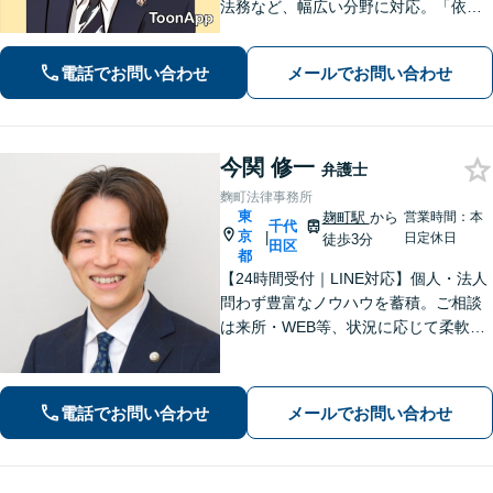
法務など、幅広い分野に対応。「依頼
者の立場で考える」が理念です。他の
士業との連携を強めており、ワンスト
電話でお問い合わせ
メールでお問い合わせ
ップサービスを提供しています。【初
回面談無料】【分割／後払い対応】
今関 修一
弁護士
麴町法律事務所
東
麹町駅
から
営業時間：本
千代
京
|
日定休日
徒歩3分
田区
都
【24時間受付｜LINE対応】個人・法人
問わず豊富なノウハウを蓄積。ご相談
は来所・WEB等、状況に応じて柔軟に
調整します。対話を重ね、ニーズを正
確に把握。冷静かつ粘り強く交渉し、
ご要望の実現を目指します【他士業と
電話でお問い合わせ
メールでお問い合わせ
連携】