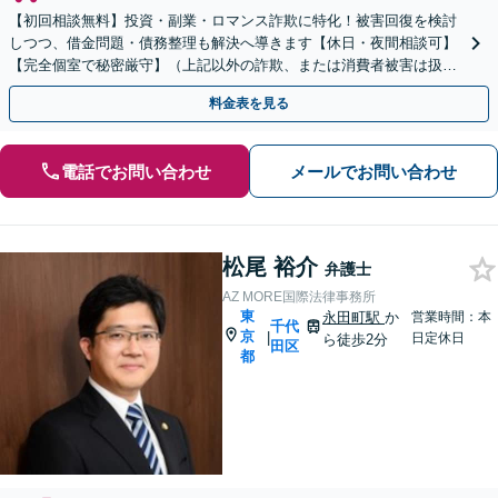
【初回相談無料】投資・副業・ロマンス詐欺に特化！被害回復を検討
しつつ、借金問題・債務整理も解決へ導きます【休日・夜間相談可】
【完全個室で秘密厳守】（上記以外の詐欺、または消費者被害は扱っ
ておりませんのでご了承ください）
料金表を見る
電話でお問い合わせ
メールでお問い合わせ
松尾 裕介
弁護士
AZ MORE国際法律事務所
東
永田町駅
か
営業時間：本
千代
京
|
日定休日
ら徒歩2分
田区
都