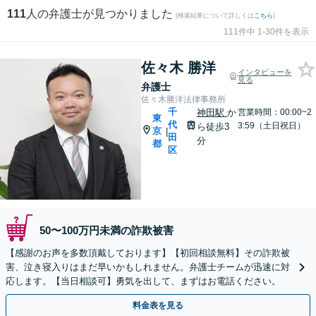
111
人の弁護士が見つかりました
(検索結果について詳しくは
こちら
)
111件中 1-30件を表示
佐々木 勝洋
インタビューを
見る
弁護士
佐々木勝洋法律事務所
千
神田駅
か
営業時間：00:00~2
東
代
3:59（土日祝日）
ら徒歩3
京
|
田
分
都
区
50〜100万円未満の詐欺被害
【感謝のお声を多数頂戴しております】【初回相談無料】その詐欺被
害、泣き寝入りはまだ早いかもしれません。弁護士チームが迅速に対
応します。【当日相談可】勇気を出して、まずはお電話ください。
料金表を見る