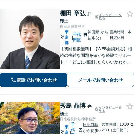
棚田 章弘
弁
インタビューを
見る
護士
棚田法律事務所
東
神田駅
から
営業時間：本
千代
京
|
日定休日
徒歩3分
田区
都
【初回相談無料】【WEB面談対応】相
続の複雑な問題を確かな経験でサポー
ト！「どこに相談したらいいかわから
ない」という場合も、ぜひお気軽にご
相談ください「交通事故の示談交渉・
電話でお問い合わせ
メールでお問い合わせ
損害賠償請求はお任せ」【弁護士費用
特約で実質負担ゼロに】【休日・夜間
相談可】
秀島 晶博
弁
インタビューを
見る
護士
日比谷見附法律事務所
千
日比谷駅
営業時間：10:00~2
東
代
2:30（土日祝日）
から徒歩0
京
|