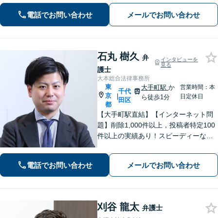
続など、幅広い事案に対応。国際問題
電話でお問い合わせ
メールでお問い合わせ
に精通【中国語・英語・韓国語・ベト
ナム語・タイ語対応可】
石丸 樹久
弁
インタビューを
見る
護士
大本総合法律事務所
東
大手町駅
か
営業時間：本
千代
京
|
日定休日
ら徒歩1分
田区
都
【大手町駅直結】【インターネット問
題】削除1,000件以上，投稿者特定100
件以上の実績あり！スピーディーな対
応。【交通事故】治療費の打切り延長
交渉・慰謝料の増額ならお任せを。
電話でお問い合わせ
メールでお問い合わせ
【借金・債務整理】状況にあわせた解
決策をご提案【初回面談無料】
刈谷 龍太
弁護士