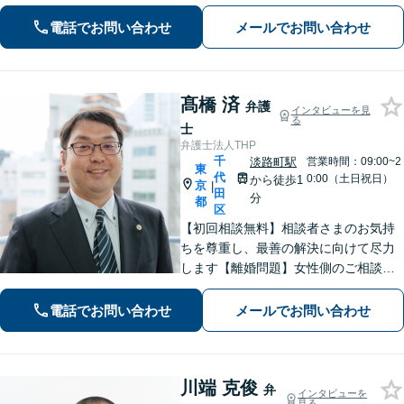
電話でお問い合わせ
メールでお問い合わせ
髙橋 済
弁護
インタビューを見
る
士
弁護士法人THP
千
淡路町駅
営業時間：09:00~2
東
代
0:00（土日祝日）
から徒歩1
京
|
田
分
都
区
【初回相談無料】相談者さまのお気持
ちを尊重し、最善の解決に向けて尽力
します【離婚問題】女性側のご相談に
精通。不動産が絡む財産分与はお任せ
ください！【不動産】対応実績多数。
電話でお問い合わせ
メールでお問い合わせ
トラブル対応から売却まで徹底サポー
ト【淡路町駅・小川町1分】
川端 克俊
弁
インタビューを
見る