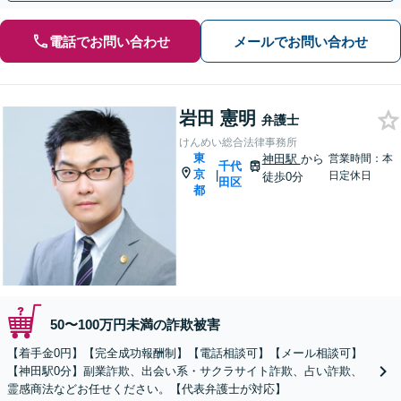
電話でお問い合わせ
メールでお問い合わせ
岩田 憲明
弁護士
けんめい総合法律事務所
東
神田駅
から
営業時間：本
千代
京
|
日定休日
徒歩0分
田区
都
50〜100万円未満の詐欺被害
【着手金0円】【完全成功報酬制】【電話相談可】【メール相談可】
【神田駅0分】副業詐欺、出会い系・サクラサイト詐欺、占い詐欺、
霊感商法などお任せください。【代表弁護士が対応】