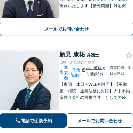
実践いたします【借金問題】対応実績
多数！最適な債務整理方法をご提案い
たします【離婚問題】親身に寄り添
い、有利な条件で解決できるよう尽力
メールでお問い合わせ
します【初回相談無料】
新見 康祐
弁護士
山﨑・新見法律事務所
東
小川町駅
か
営業時間：本
千代
京
|
日定休日
ら徒歩1分
田区
都
【夜間・休日・WEB相談可】【不動
産・相続・企業法務に対応】大手不動
産仲介会社の提携弁護士としての経験
を活かし、離婚にともなう不動産の整
理や相続トラブル、中小企業の経営課
題まで幅広く対応。状況に寄り添いな
電話で面談予約
メールでお問い合わせ
がら解決に向けてサポートします。