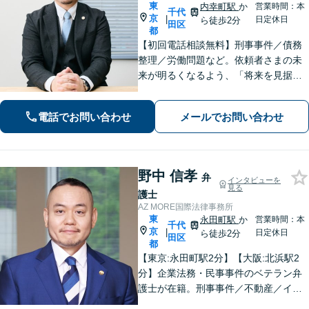
東
内幸町駅
か
営業時間：本
千代
京
|
日定休日
ら徒歩2分
田区
都
【初回電話相談無料】刑事事件／債務
整理／労働問題など。依頼者さまの未
来が明るくなるよう、「将来を見据え
たご提案」を心がけております。どん
な些細なことでも大丈夫ですので、遠
電話でお問い合わせ
メールでお問い合わせ
慮なくご相談ください【メール・WEB
面談可】
野中 信孝
弁
インタビューを
見る
護士
AZ MORE国際法律事務所
東
永田町駅
か
営業時間：本
千代
京
|
日定休日
ら徒歩2分
田区
都
【東京:永田町駅2分】【大阪:北浜駅2
分】企業法務・民事事件のベテラン弁
護士が在籍。刑事事件／不動産／イン
ターネット／債務整理／債権回収／相