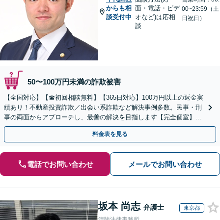
からも相
面・電話・ビデ
00~23:59（土
談受付中
オなど)は応相
日祝日）
談
50〜100万円未満の詐欺被害
【全国対応】【☎︎初回相談無料】【365日対応】100万円以上の返金実
績あり！不動産投資詐欺／出会い系詐欺など解決事例多数。民事・刑
事の両面からアプローチし、最善の解決を目指します【完全個室】
【代々木駅3分】
料金表を見る
電話でお問い合わせ
メールでお問い合わせ
坂本 尚志
弁護士
東京都
清陵法律事務所