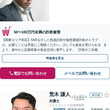
50〜100万円未満の詐欺被害
【関東エリア対応】SNSを介した投資詐欺や仮想通貨詐欺のトラブ
ル、お困りごとは早急にご相談ください。少しでも返金を受けられる
よう、速やかに証拠収集や返金交渉に着手します。「詐欺の二次被
害」のご相談も対応します【初回相談無料】【Web相談可】
料金表を見る
電話でお問い合わせ
メールでお問い合わせ
荒木 謙人
東京都
インタビュ
ーを見る
弁護士
エイトフォース法律事務所
千代田区
面談方法(対
営業時間：00: