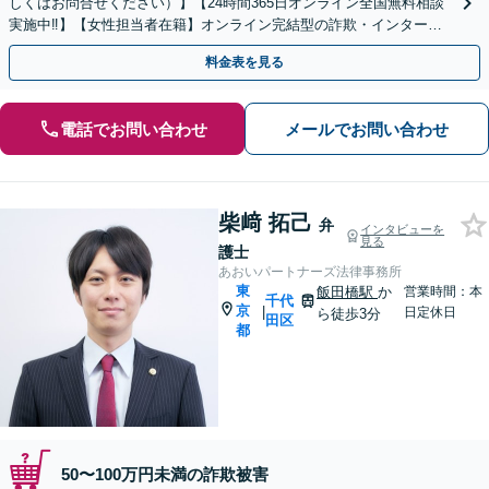
しくはお問合せください）】【24時間365日オンライン全国無料相談
実施中‼】【女性担当者在籍】オンライン完結型の詐欺・インターネ
ット案件特化の弁護士法人です‼
料金表を見る
電話でお問い合わせ
メールでお問い合わせ
柴﨑 拓己
弁
インタビューを
見る
護士
あおいパートナーズ法律事務所
東
飯田橋駅
か
営業時間：本
千代
京
|
日定休日
ら徒歩3分
田区
都
50〜100万円未満の詐欺被害