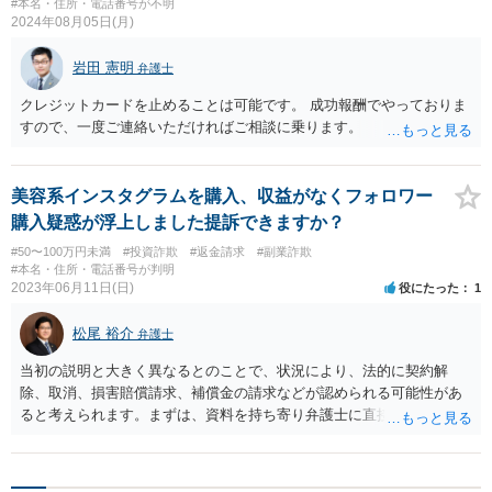
#本名・住所・電話番号が不明
2024年08月05日(月)
岩田 憲明
弁護士
クレジットカードを止めることは可能です。 成功報酬でやっておりま
すので、一度ご連絡いただければご相談に乗ります。
美容系インスタグラムを購入、収益がなくフォロワー
購入疑惑が浮上しました提訴できますか？
#50〜100万円未満
#投資詐欺
#返金請求
#副業詐欺
#本名・住所・電話番号が判明
2023年06月11日(日)
役にたった
1
松尾 裕介
弁護士
当初の説明と大きく異なるとのことで、状況により、法的に契約解
除、取消、損害賠償請求、補償金の請求などが認められる可能性があ
ると考えられます。まずは、資料を持ち寄り弁護士に直接ご相談され
ることをお勧め致します。