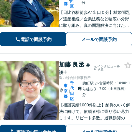
田
分
都
区
【日比谷駅徒歩A4出口０分】離婚問題
／遺産相続／企業法務など幅広い分野
に取り組み、真の問題解決に向けた幅
広いフォローを心がけております。
電話で面談予約
メールで面談予約
加藤 良丞
弁
インタビューを
見る
護士
造力総合法律事務所
千
麹町駅
か
営業時間：10:00~1
東
代
7:00（土日祝日）
ら徒歩3
京
|
田
分
都
区
【相談実績1000件以上】納得のいく解
決に向けて、依頼者様に寄り添い尽力
します。リピート多数。退職勧奨の解
決金を3倍にした事例など、労働分野に
強み。後々「相談しておけばよかっ
電話でお問い合わせ
メールで面談予約