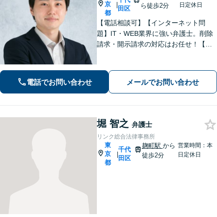
京
|
日定休日
ら徒歩2分
田区
都
【電話相談可】【インターネット問
題】IT・WEB業界に強い弁護士。削除
請求・開示請求の対応はお任せ！【企
業法務】金融業界の顧問先多数。Finte
chや個人情報保護法などに詳しい【債
権回収】泣き寝入りせずに、まずはご
電話でお問い合わせ
メールでお問い合わせ
相談を！【完全個室】【霞ケ関駅2分】
堀 智之
弁護士
リンク総合法律事務所
東
麹町駅
から
営業時間：本
千代
京
|
日定休日
徒歩2分
田区
都