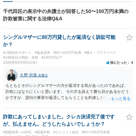
千代田区の表示中の弁護士が回答した50〜100万円未満の
詐欺被害に関する法律Q&A
シングルマザーに80万円貸したが返済なく訴訟可能
か？
#少額訴訟サポート
#返金請求
#50〜100万円未満
#個人・プライベート
#少額訴訟の相談・依頼
#140万円以下
2026年03月05日(木)
役にたった
4
久野 択真
弁護士
もともとそのシングルマザーの方が返済する気があったのであれば、
詐欺にはなりにくいと思います。 その方を訴えて勝ち目があるかどう
かですが、貸付の事実や返済してもらうことを約束した事実などを、
どの程度客観的に立証できるかによると思います。 LINEが残っていな
いのであれば、それ以外にどのような証拠があるのかによって勝ち目
があるかどうかは変わります。 訴訟等をお考えなのであれば、最寄り
詐欺にあってしまいました。クレカ決済完了後です
の弁護士に具体的に相談してみることをお勧めします。 以上ご参考ま
が、払えません。どうしたらよいでしょうか？
でに。
#高額請求への対応
#投資詐欺
#クレジット会社
#50〜100万円未満