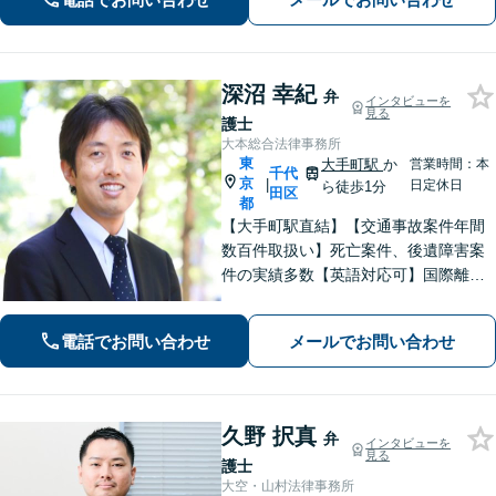
相談無料／夜間休日・Web面談対応】
深沼 幸紀
弁
インタビューを
見る
護士
大本総合法律事務所
東
大手町駅
か
営業時間：本
千代
京
|
日定休日
ら徒歩1分
田区
都
【大手町駅直結】【交通事故案件年間
数百件取扱い】死亡案件、後遺障害案
件の実績多数【英語対応可】国際離婚
／国際相続の実績多数！企業法務の豊
富な経験を活かし、海外事業進出もサ
電話でお問い合わせ
メールでお問い合わせ
ポート。【夜間・土日祝対応可】【オ
ンライン相談可】
久野 択真
弁
インタビューを
見る
護士
大空・山村法律事務所