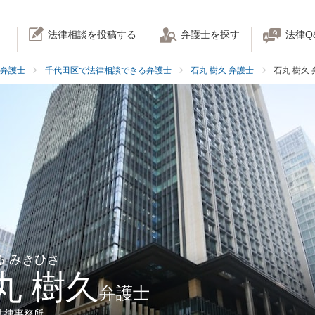
法律相談を投稿する
弁護士を探す
法律Q
弁護士
千代田区で法律相談できる弁護士
石丸 樹久 弁護士
石丸 樹久
る みきひさ
丸 樹久
弁護士
法律事務所