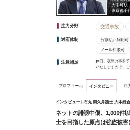
大手町駅
東京都
千
注力分野
交通事故
対応体制
分割払い利用可
メール相談可
休日、夜間は事前予
注意補足
いたしますので、ご
プロフィール
注
インタビュー
インタビュー | 石丸 樹久弁護士 大本総
ネットの誹謗中傷、1,000
士を目指した原点は強盗被害