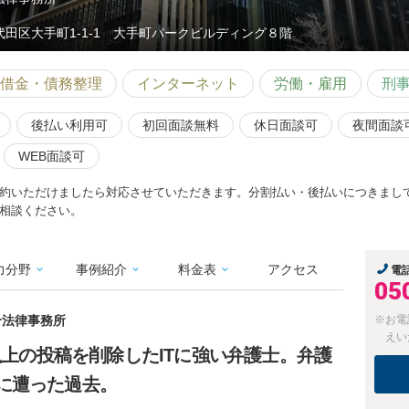
代田区大手町1-1-1 大手町パークビルディング８階
借金・債務整理
インターネット
労働・雇用
刑
後払い利用可
初回面談無料
休日面談可
夜間面談
WEB面談可
約いただけましたら対応させていただきます。分割払い・後払いにつきまし
相談ください。
力分野
事例紹介
料金表
アクセス
電
05
合法律事務所
※お電
えい
件以上の投稿を削除したITに強い弁護士。弁護
に遭った過去。