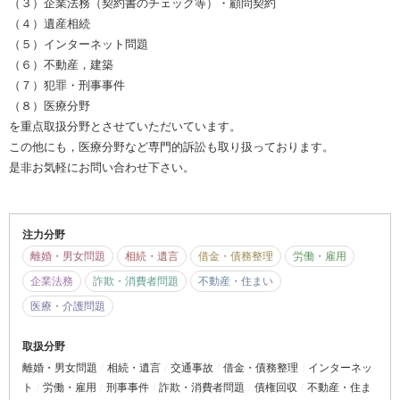
（３）企業法務（契約書のチェック等）・顧問契約
（４）遺産相続
（５）インターネット問題
（６）不動産，建築
（７）犯罪・刑事事件
（８）医療分野
を重点取扱分野とさせていただいています。
この他にも，医療分野など専門的訴訟も取り扱っております。
是非お気軽にお問い合わせ下さい。
注力分野
離婚・男女問題
相続・遺言
借金・債務整理
労働・雇用
企業法務
詐欺・消費者問題
不動産・住まい
医療・介護問題
取扱分野
離婚・男女問題
相続・遺言
交通事故
借金・債務整理
インターネッ
ト
労働・雇用
刑事事件
詐欺・消費者問題
債権回収
不動産・住ま