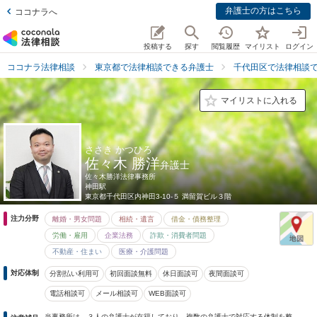
弁護士の方はこちら
ココナラへ
投稿する
探す
閲覧履歴
マイリスト
ログイン
ココナラ法律相談
東京都で法律相談できる弁護士
千代田区で法律相談
マイリストに入れる
ささき かつひろ
佐々木 勝洋
弁護士
佐々木勝洋法律事務所
神田駅
東京都
千代田区内神田3-10-５ 満留賀ビル３階
注力分野
離婚・男女問題
相続・遺言
借金・債務整理
労働・雇用
企業法務
詐欺・消費者問題
不動産・住まい
医療・介護問題
対応体制
分割払い利用可
初回面談無料
休日面談可
夜間面談可
電話相談可
メール相談可
WEB面談可
当事務所は、３人の弁護士が在籍しており、複数の弁護士で対応する体制を整