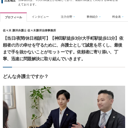
注意補足
えております。
インタビュー
注力分野
事例紹介
料金表
プロフィール
佐々木 勝洋弁護士 佐々木勝洋法律事務所
【当日/夜間/休日相談可】【神田駅徒歩3分/大手町駅徒歩11分】依
頼者の方の幸せを守るために、弁護士として誠意を尽くし、最後
まで手を抜かないことがモットーです。依頼者に寄り添い、丁
寧、迅速に問題解決に取り組んでいきます。
どんな弁護士ですか？