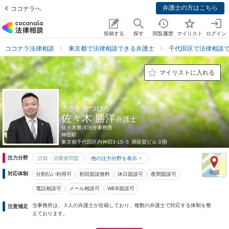
弁護士の方はこちら
ココナラへ
投稿する
探す
閲覧履歴
マイリスト
ログイン
ココナラ法律相談
東京都で法律相談できる弁護士
千代田区で法律相談
マイリストに入れる
ささき かつひろ
佐々木 勝洋
弁護士
佐々木勝洋法律事務所
神田駅
東京都
千代田区内神田3-10-５ 満留賀ビル３階
注力分野
詐欺・消費者問題
他の注力分野を表示
対応体制
分割払い利用可
初回面談無料
休日面談可
夜間面談可
電話相談可
メール相談可
WEB面談可
当事務所は、３人の弁護士が在籍しており、複数の弁護士で対応する体制を整
注意補足
えております。