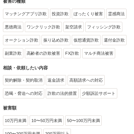
被害の種類
マッチングアプリ詐欺
投資詐欺
ぼったくり被害
霊感商法
悪徳商法
ワンクリック詐欺
架空請求
フィッシング詐欺
オークション詐欺
振り込め詐欺
仮想通貨詐欺
還付金詐欺
副業詐欺
高齢者の詐欺被害
FX詐欺
マルチ商法被害
相談・依頼したい内容
契約解除・契約取消
返金請求
高額請求への対応
恐喝・脅迫への対応
詐欺の法的措置
少額訴訟サポート
被害額
10万円未満
10〜50万円未満
50〜100万円未満
100〜200万円未満
200万円以上