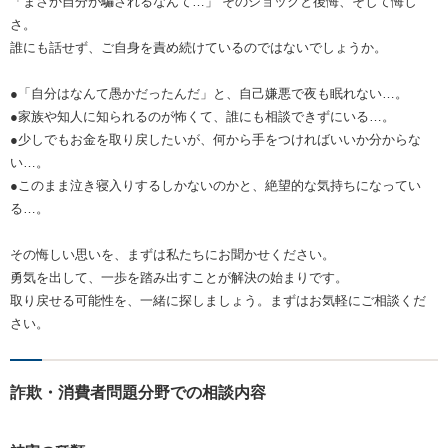
「まさか自分が騙されるなんて…」 そのショックと後悔、そして悔し
さ。
誰にも話せず、ご自身を責め続けているのではないでしょうか。
●「自分はなんて愚かだったんだ」と、自己嫌悪で夜も眠れない…。
●家族や知人に知られるのが怖くて、誰にも相談できずにいる…。
●少しでもお金を取り戻したいが、何から手をつければいいか分からな
い…。
●このまま泣き寝入りするしかないのかと、絶望的な気持ちになってい
る…。
その悔しい思いを、まずは私たちにお聞かせください。
勇気を出して、一歩を踏み出すことが解決の始まりです。
取り戻せる可能性を、一緒に探しましょう。まずはお気軽にご相談くだ
さい。
詐欺・消費者問題分野での相談内容