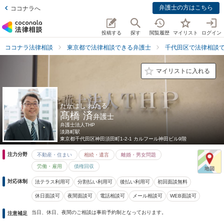
弁護士の方はこちら
ココナラへ
投稿する
探す
閲覧履歴
マイリスト
ログイン
ココナラ法律相談
東京都で法律相談できる弁護士
千代田区で法律相談
マイリストに入れる
たかはし わたる
髙橋 済
弁護士
弁護士法人THP
淡路町駅
東京都
千代田区神田須田町1-2-1 カルフール神田ビル9階
注力分野
不動産・住まい
相続・遺言
離婚・男女問題
労働・雇用
債権回収
対応体制
法テラス利用可
分割払い利用可
後払い利用可
初回面談無料
休日面談可
夜間面談可
電話相談可
メール相談可
WEB面談可
当日、休日、夜間のご相談は事前予約制となっております。
注意補足