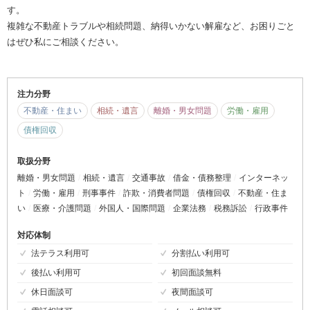
す。
複雑な不動産トラブルや相続問題、納得いかない解雇など、お困りごと
はぜひ私にご相談ください。
注力分野
不動産・住まい
相続・遺言
離婚・男女問題
労働・雇用
債権回収
取扱分野
離婚・男女問題
相続・遺言
交通事故
借金・債務整理
インターネッ
ト
労働・雇用
刑事事件
詐欺・消費者問題
債権回収
不動産・住ま
い
医療・介護問題
外国人・国際問題
企業法務
税務訴訟
行政事件
対応体制
法テラス利用可
分割払い利用可
後払い利用可
初回面談無料
休日面談可
夜間面談可