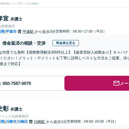
(検索結果について詳しくは
こちら
)
孝宣
弁護士
法律事務所
川県
平塚市
平塚駅
から徒歩3分
営業時間：09:30~17:00（平日）
|
借金返済の相談・交渉
料金表を見る
談は何度でも無料【債務整理解決300件以上】【破産管財人経験あり】キャバ
ください！メリット・デメリットを丁寧に説明しベストな方法をご提案。決
後まで対応】
メー
史彰
弁護士
フィック法律事務所
川県
川崎市川崎区
川崎駅
から徒歩1分
営業時間：09:00~20:00（平日）
|