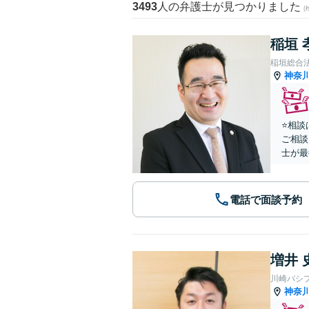
3493
人の弁護士が見つかりました
稲垣 
稲垣総合
神奈
⭐️相
ご相談
士が最
電話で面談予約
増井 
川崎パシ
神奈