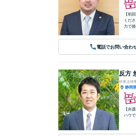
【初回
くださ
力で後
電話でお問い合わ
反方 
伊東法律
静岡
【弁護
ハウで