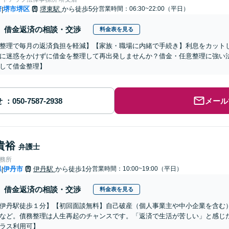
府
堺市堺区
堺東駅
から徒歩5分
営業時間：06:30~22:00（平日）
|
借金返済の相談・交渉
料金表を見る
整理で毎月の返済負担を軽減】【家族・職場に内緒で手続き】利息をカット
に迷惑をかけずに借金を整理して再出発しませんか？借金・任意整理に強い法律
して借金整理】
せ
メール
貴裕
弁護士
事務所
県
伊丹市
伊丹駅
から徒歩1分
営業時間：10:00~19:00（平日）
|
借金返済の相談・交渉
料金表を見る
伊丹駅徒歩１分】【初回面談無料】自己破産（個人事業主や中小企業を含む
など。債務整理は人生再起のチャンスです。「返済で生活が苦しい」と感じ
ラス利用可】