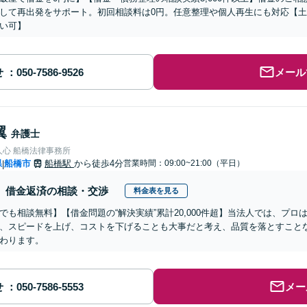
して再出発をサポート。初回相談料は0円。任意整理や個人再生にも対応【
い可】
せ
メール
翼
弁護士
人心 船橋法律事務所
県
船橋市
船橋駅
から徒歩4分
営業時間：09:00~21:00（平日）
|
借金返済の相談・交渉
料金表を見る
でも相談無料】【借金問題の“解決実績”累計20,000件超】当法人では、プ
、スピードを上げ、コストを下げることも大事だと考え、品質を落とすこと
わります。
せ
メー