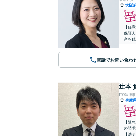
大阪
【任意
保証人
産を残
電話でお問い合わ
辻本 
ITO法律
兵庫
【阪急
の請求
【法テ