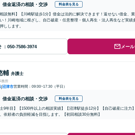
借金返済の相談・交渉
料金表を見る
相談無料】【川崎駅徒歩1分】借金は法的に解決できます！返せない借金、
い！川崎地域に根ざし、自己破産・任意整理・個人再生・法人再生など実績
押しします。
せ
メール
悠輔
弁護士
事務所
県
沼津市
営業時間：09:00~17:30（平日）
|
借金返済の相談・交渉
料金表を見る
士9年目】【1500件以上の相談実績】【沼津駅徒歩12分】【自己破産に注力】
、依頼者の負担軽減を目指します。【初回相談30分無料】