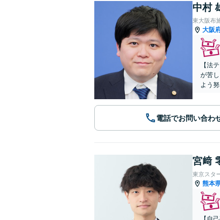
中村 
東大阪布
大阪
【法テ
が苦し
よう努
電話でお問い合わ
宮﨑 
東京スタ
熊本
【自己