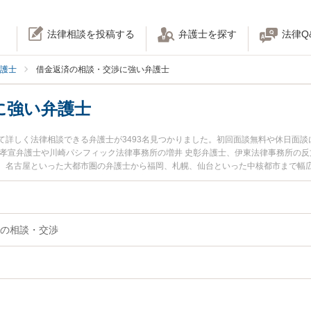
法律相談を投稿する
弁護士を探す
法律Q
護士
借金返済の相談・交渉に強い弁護士
に強い弁護士
て詳しく法律相談できる弁護士が3493名見つかりました。初回面談無料や休日面
 孝宣弁護士や川崎パシフィック法律事務所の増井 史彰弁護士、伊東法律事務所の反
、名古屋といった大都市圏の弁護士から福岡、札幌、仙台といった中核都市まで幅
日や夜間に発生した借金返済の相談・交渉のトラブルを今すぐに弁護士に相談した
談無料で借金返済の相談・交渉の問題を法律相談できる名古屋市内の弁護士に相談
の相談・交渉