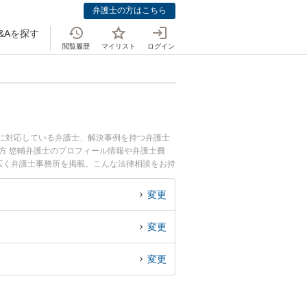
弁護士の方はこちら
&Aを探す
閲覧履歴
マイリスト
ログイン
談に対応している弁護士、解決事例を持つ弁護士
方 悠輔弁護士のプロフィール情報や弁護士費
広く弁護士事務所を掲載。こんな法律相談をお持
い』『借金返済の相談・交渉のトラブル解決の実
予約したい』などでお困りの相談者さんにおすす
変更
変更
変更