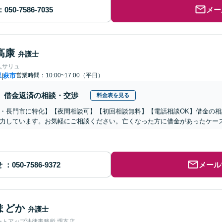
メー
高康
弁護士
人サリュ
県
萩市
営業時間：10:00~17:00（平日）
|
借金返済の相談・交渉
料金表を見る
・長門市に特化】【夜間相談可】【初回相談無料】【電話相談OK】借金の
力しています。お気軽にご相談ください。亡くなった方に借金があったケー
せ
メール
まどか
弁護士
ートアップ法律事務所 堺支店