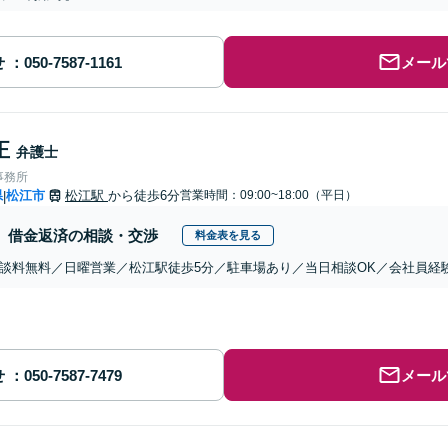
せ
メール
正
弁護士
事務所
県
松江市
松江駅
から徒歩6分
営業時間：09:00~18:00（平日）
|
借金返済の相談・交渉
料金表を見る
談料無料／日曜営業／松江駅徒歩5分／駐車場あり／当日相談OK／会社員経
せ
メール