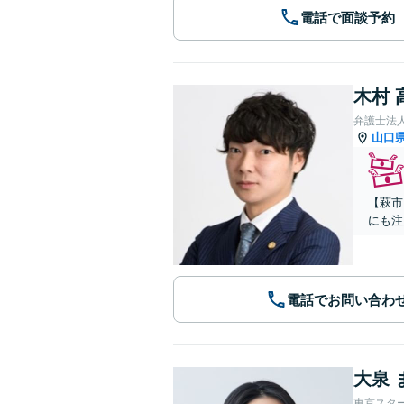
電話で面談予約
木村 
弁護士法
山口
【萩市
にも注
電話でお問い合わ
大泉 
東京スタ