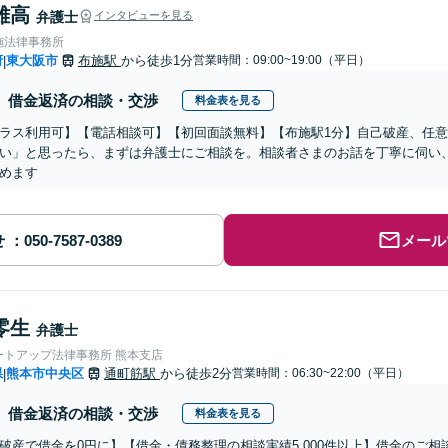
雄高
弁護士
インタビューを見る
施法律事務所
府
東大阪市
布施駅
から徒歩1分
営業時間：09:00~19:00（平日）
|
借金返済の相談・交渉
料金表を見る
ラス利用可】【電話相談可】【初回面談無料】【布施駅1分】自己破産、任
い」と思ったら、まずは弁護士にご相談を。相談者さまのお話を丁寧に伺い
めます
せ
メール
零生
弁護士
ートアップ法律事務所 熊本支店
県
熊本市中央区
通町筋駅
から徒歩2分
営業時間：06:30~22:00（平日）
|
借金返済の相談・交渉
料金表を見る
破産で借金を0円に】【借金・債務整理の相談実績5,000件以上】借金のご相