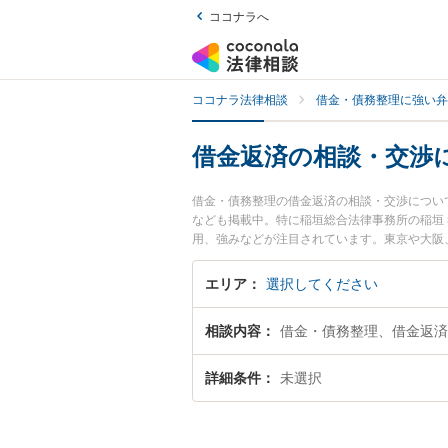
ココナラへ
ココナラ法律相談
借金・債務整理に強い弁
借金返済の相談・交渉
借金・債務整理の借金返済の相談・交渉につい
なども掲載中。特に稲垣総合法律事務所の稲垣
用、強みなどが注目されています。東京や大阪
ちの方は是非ご利用ください。『東京都内で土
績豊富な大阪の弁護士を検索したい』『初回相
エリア
選択してください
めです。
相談内容
借金・債務整理、借金返済
詳細条件
未選択