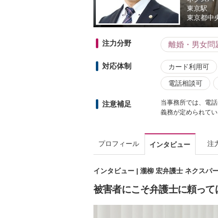
東京駅
東京都
中
注力分野
離婚・男女問
対応体制
カード利用可
電話相談可
当事務所では、電話
注意補足
義務が定められてい
プロフィール
注
インタビュー
インタビュー | 瀧柳 宏弁護士 ネクス
被害者にこそ弁護士に頼って