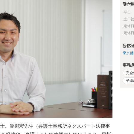
受付
平日
土日
定休
定休
対応
東京都
事務
完全
子連
士、瀧柳宏先生（弁護士事務所ネクスパート法律事