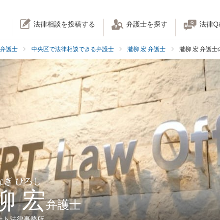
法律相談を投稿する
弁護士を探す
法律Q
弁護士
中央区で法律相談できる弁護士
瀧柳 宏 弁護士
瀧柳 宏 弁護
なぎ ひろし
柳 宏
弁護士
ート法律事務所