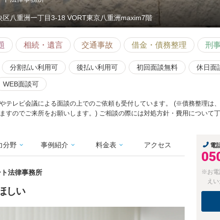
央区八重洲一丁目3-18 VORT東京八重洲maxim7階
題
相続・遺言
交通事故
借金・債務整理
刑
分割払い利用可
後払い利用可
初回面談無料
休日面
WEB面談可
やテレビ会議による面談の上でのご依頼も受付しています。 (※債務整理は
ますのでご来所をお願いします。) ご相談の際には対処方針・費用について
力分野
事例紹介
料金表
アクセス
電
05
パート法律事務所
※お電
えい
ほしい