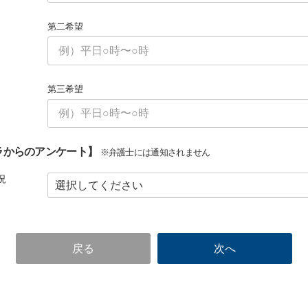
第二希望
第三希望
ラからのアンケート】
※弁護士には通知されません
況