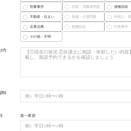
刑事事件
詐欺・消費者問題
債権回収
不動産・住まい
医療・介護問題
外国人・
企業法務
税務訴訟
行政事件
その他・不明
せ内
望時
時
第一希望