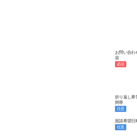
お問い合わ
容
必須
折り返し希
間帯
任意
面談希望日
任意