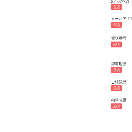
(ひらがな)
必須
メールアド
必須
電話番号
必須
都道府県
必須
ご相談歴
必須
相談分野
必須