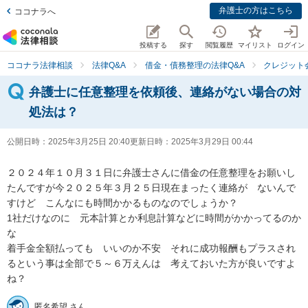
弁護士の方はこちら
ココナラへ
投稿する
探す
閲覧履歴
マイリスト
ログイン
ココナラ法律相談
法律Q&A
借金・債務整理の法律Q&A
クレジット
弁護士に任意整理を依頼後、連絡がない場合の対
処法は？
公開日時：
2025年3月25日 20:40
更新日時：
2025年3月29日 00:44
２０２４年１０月３１日に弁護士さんに借金の任意整理をお願いし
たんですが今２０２５年３月２５日現在まったく連絡が　ないんで
すけど　こんなにも時間かかるものなのでしょうか？

1社だけなのに　元本計算とか利息計算などに時間がかかってるのか
な

着手金全額払っても　いいのか不安　それに成功報酬もプラスされ
るという事は全部で５～６万えんは　考えておいた方が良いですよ
ね？
匿名希望 さん