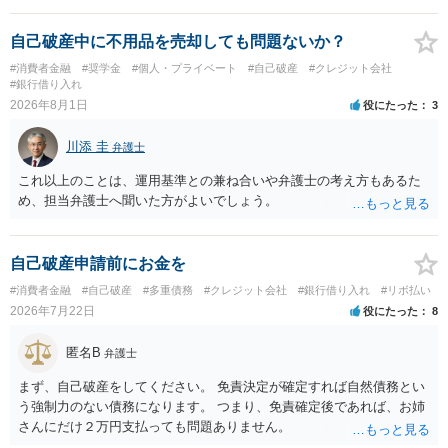
なって相談し、善後策を考えることをお勧めします。
自己破産中に不用品を売却しても問題ないか？
#消費者金融
#奨学金
#個人・プライベート
#自己破産
#クレジット会社
#銀行借り入れ
2026年8月1日
役にたった
3
川添 圭
弁護士
これ以上のことは、運用基準との兼ね合いや弁護士の考え方もあるた
め、担当弁護士へ聞いた方がよいでしょう。
自己破産申請前にお金を
#消費者金融
#自己破産
#多重債務
#クレジット会社
#銀行借り入れ
#リボ払い
2026年7月22日
役にたった
8
匿名B
弁護士
まず、自己破産をしてください。 免責決定が確定すれば自然債務とい
う強制力のない債務になります。 つまり、免責確定後であれば、お姉
さんにだけ２万円支払っても問題ありません。