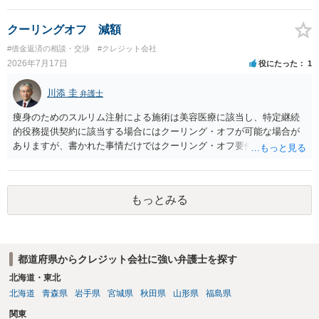
クーリングオフ 減額
#借金返済の相談・交渉
#クレジット会社
2026年7月17日
役にたった
1
川添 圭
弁護士
痩身のためのスルリム注射による施術は美容医療に該当し、特定継続
的役務提供契約に該当する場合にはクーリング・オフが可能な場合が
ありますが、書かれた事情だけではクーリング・オフ要件を満たして
いるかどうか（そもそも特定継続的役務提供契約に該当するかどう
か）が不明です。仮に特定継続的役務提供契約に該当する場合には、
クーリング・オフができない場合でも中途解約は可能ですが、この点
もっとみる
も含めて、最寄りの消費生活センターで詳しい資料をもとに相談して
いただいた方がよいでしょう。
都道府県からクレジット会社に強い弁護士を探す
北海道・東北
北海道
青森県
岩手県
宮城県
秋田県
山形県
福島県
関東