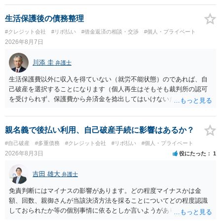
生活保護後の債務整理
#クレジット会社
#リボ払い
#借金返済の相談・交渉
#個人・プライベート
2026年8月7日
川添 圭
弁護士
生活保護費以外に収入を得ていない（就労不能状態）のであれば、自
己破産を選択することになります（個人再生はそもそも裁判所の認可
を受けられず、保護費から弁済金を捻出してはいけないため任意整理
という選択肢もありません）。法テラスの法律扶助を利用すれば弁護
士費用は法テラスが負担し、裁判所の予納金等も法テラスが援助して
くれるため、弁護士へ自己破産を任せれば解決します。
親名義で後払い利用、自己破産手続に影響はあるか？
#自己破産
#多重債務
#クレジット会社
#リボ払い
#個人・プライベート
2026年8月3日
役にたった
1
吉田 雄大
弁護士
免責判断にはマイナスの影響があります。どの程度マイナスかは金
額、回数、親御さんが当該決済方法を採ることについてどの程度認識
しておられたか等の個別事情に依るとしか言いようがありません。 と
もあれ、依頼しておられる弁護士さんに直ちに具体的状況をお伝えに