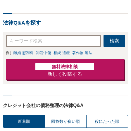
法律Q&Aを探す
検索
例）
離婚 慰謝料
誹謗中傷
相続 遺産
著作物 違法
無料法律相談
新しく投稿する
クレジット会社の債務整理の法律Q&A
新着順
回答数が多い順
役にたった順