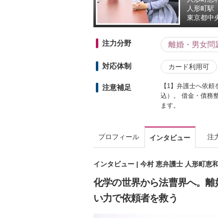
人形町駅
東京都
中
注力分野
離婚・男女問
対応体制
カード利用可
【1】弁護士へ依頼を
注意補足
込）。 借金・債務
ます。
プロフィール
注
インタビュー
インタビュー | 今村 恵弁護士 人形町恵
化学の世界から法曹界へ。離
い力で依頼者を救う