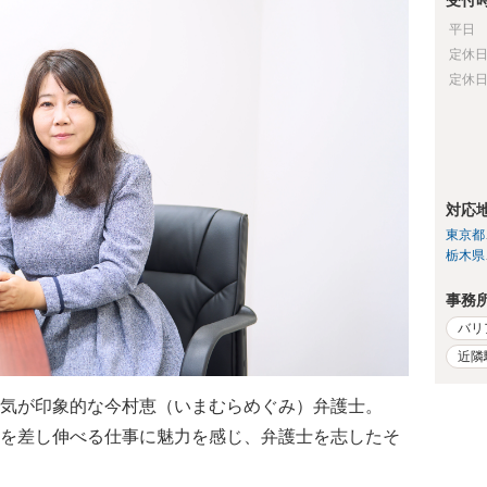
受付
平日
定休
定休
対応
東京都
栃木県
事務
バリ
近隣
気が印象的な今村恵（いまむらめぐみ）弁護士。
を差し伸べる仕事に魅力を感じ、弁護士を志したそ