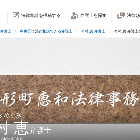
法律相談を投稿する
弁護士を探す
法律Q
弁護士
中央区で法律相談できる弁護士
今村 恵 弁護士
今村 恵 弁護
ら めぐみ
村 恵
弁護士
和法律事務所