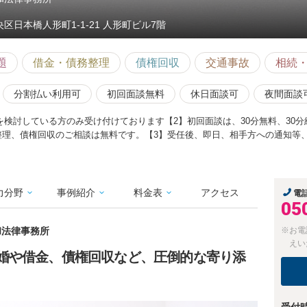
央区日本橋人形町1-1-21 人形町ビル7階
題
借金・債務整理
債権回収
交通事故
相続
分割払い利用可
初回面談無料
休日面談可
夜間面談
検討している方のみ受け付けております【2】初回面談は、30分無料、30分経過
整理、債権回収のご相談は無料です。【3】受任後、即日、相手方への通知等
力分野
事例紹介
料金表
アクセス
電
05
和法律事務所
※お電
えい
婚や借金、債権回収など、圧倒的な寄り添