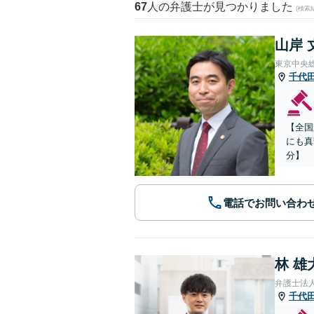
67
人の弁護士が見つかりました
(検索
山岸 
東京中央
千代
【全国
にも真
分】
電話でお問い合わ
林 雄
弁護士法
千代