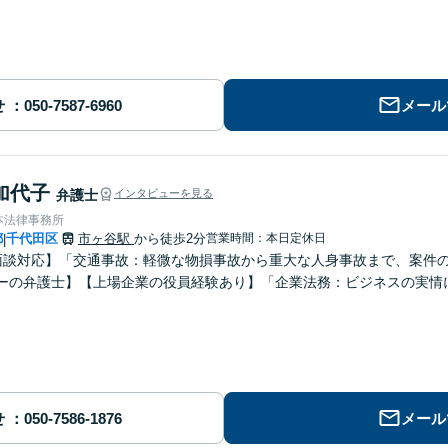
せ
メール
加代子
弁護士
インタビューを見る
本法律事務所
都
千代田区
市ヶ谷駅
から徒歩2分
営業時間：本日定休日
|
面談対応】「交通事故：軽微な物損事故から重大な人身事故まで、案件
ーの弁護士】【上場企業の役員経験あり】「企業法務：ビジネスの実情
せ
メール