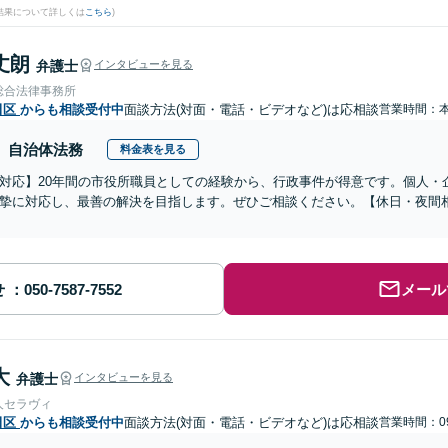
結果について詳しくは
こちら
)
丈朗
弁護士
インタビューを見る
総合法律事務所
田区
からも相談受付中
面談方法(対面・電話・ビデオなど)は応相談
営業時間：
自治体法務
料金表を見る
対応】20年間の市役所職員としての経験から、行政事件が得意です。個人・
摯に対応し、最善の解決を目指します。ぜひご相談ください。【休日・夜間
せ
メール
大
弁護士
インタビューを見る
人セラヴィ
田区
からも相談受付中
面談方法(対面・電話・ビデオなど)は応相談
営業時間：09