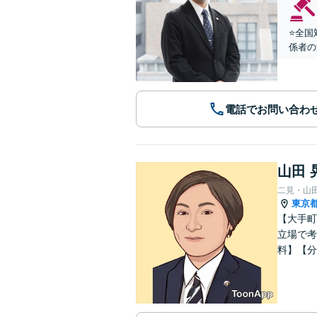
⭐️全
係者の
電話でお問い合わ
山田 
二見・山
東京
【大手町
立場で考
料】【分