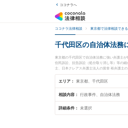
ココナラへ
ココナラ法律相談
東京都で法律相談できる
千代田区の自治体法務
東京都の千代田区で自治体法務に強い弁護士が
住民訴訟、抗告訴訟（処分取り消し等）等の細
士、日本クレアス弁護士法人の當舍 裕弁護士
ぐに弁護士に相談したい』『自治体法務のトラ
たい』などでお困りの相談者さんにおすすめで
エリア
東京都、千代田区
相談内容
行政事件、自治体法務
詳細条件
未選択