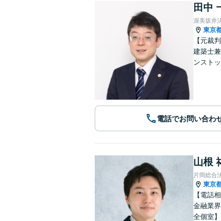
田中 
渥美坂井
東京
【元裁判
建築士兼
ンストッ
電話でお問い合わ
山根 
片岡総合
東京
【電話相
金融業界
全個室】