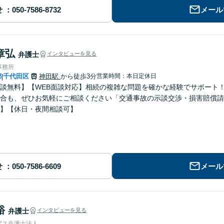
せ
メール
章弘
弁護士
インタビューを見る
事務所
都
千代田区
神田駅
から徒歩3分
営業時間：本日定休日
|
談無料】【WEB面談対応】相続の複雑な問題を確かな経験でサポート
合も、ぜひお気軽にご相談ください「交通事故の示談交渉・損害賠償請
】【休日・夜間相談可】
せ
メール
裕
弁護士
インタビューを見る
アス弁護士法人