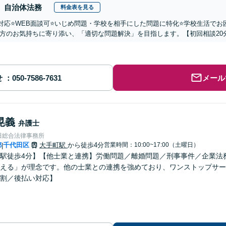
自治体法務
料金表を見る
国対応⭐️WEB面談可⭐️いじめ問題・学校を相手にした問題に特化⭐️学校生活
方のお気持ちに寄り添い、「適切な問題解決」を目指します。【初回相談20
せ
メール
晃義
弁護士
田総合法律事務所
都
千代田区
大手町駅
から徒歩4分
営業時間：10:00~17:00（土曜日）
|
駅徒歩4分】【他士業と連携】労働問題／離婚問題／刑事事件／企業法
える」が理念です。他の士業との連携を強めており、ワンストップサー
割／後払い対応】