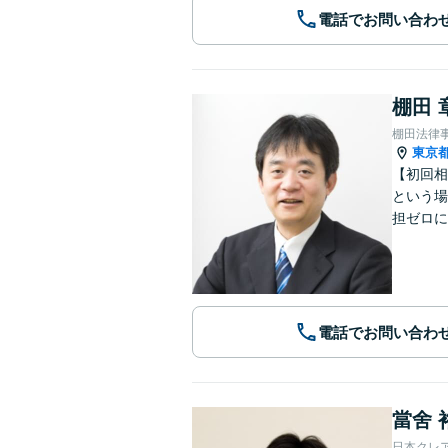
電話でお問い合わ
棚田 
棚田法律
東京
【初回相
という場
担ゼロに
電話でお問い合わ
當舍 
日本クレ