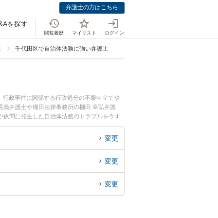
弁護士の方はこちら
&Aを探す
閲覧履歴
マイリスト
ログイン
士
千代田区で自治体法務に強い弁護士
。行政事件に関係する行政処分の不服申立てや
晃義弁護士や棚田法律事務所の棚田 章弘弁護
や夜間に発生した自治体法務のトラブルを今す
法律相談できる千代田区内の弁護士に相談予約し
変更
変更
変更