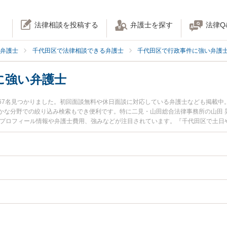
法律相談を投稿する
弁護士を探す
法律Q
弁護士
千代田区で法律相談できる弁護士
千代田区で行政事件に強い弁護
に強い弁護士
67名見つかりました。初回面談無料や休日面談に対応している弁護士なども掲載中
かな分野での絞り込み検索もでき便利です。特に二見・山田総合法律事務所の山田 
のプロフィール情報や弁護士費用、強みなどが注目されています。『千代田区で土日
ブル解決の実績豊富な近くの弁護士を検索したい』『初回相談無料で自治体法務を
す。