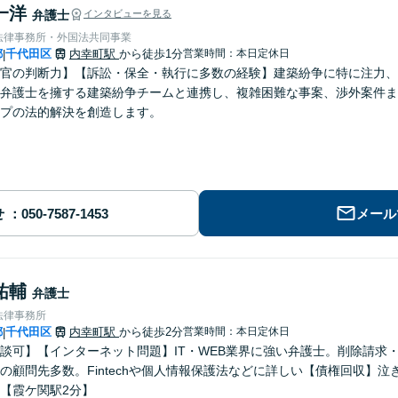
一洋
弁護士
インタビューを見る
法律事務所・外国法共同事業
都
千代田区
内幸町駅
から徒歩1分
営業時間：本日定休日
|
官の判断力】【訴訟・保全・執行に多数の経験】建築紛争に特に注力、
弁護士を擁する建築紛争チームと連携し、複雑困難な事案、渉外案件ま
プの法的解決を創造します。
せ
メール
祐輔
弁護士
法律事務所
都
千代田区
内幸町駅
から徒歩2分
営業時間：本日定休日
|
談可】【インターネット問題】IT・WEB業界に強い弁護士。削除請求
の顧問先多数。Fintechや個人情報保護法などに詳しい【債権回収】
【霞ケ関駅2分】