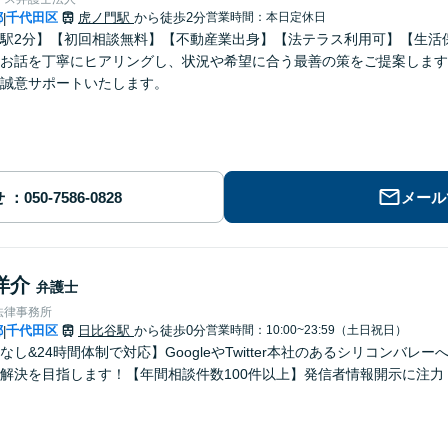
都
千代田区
虎ノ門駅
から徒歩2分
営業時間：本日定休日
|
駅2分】【初回相談無料】【不動産業出身】【法テラス利用可】【生活
お話を丁寧にヒアリングし、状況や希望に合う最善の策をご提案します
誠意サポートいたします。
せ
メール
洋介
弁護士
法律事務所
都
千代田区
日比谷駅
から徒歩0分
営業時間：10:00~23:59（土日祝日）
|
なし&24時間体制で対応】GoogleやTwitter本社のあるシリコンバ
解決を目指します！【年間相談件数100件以上】発信者情報開示に注