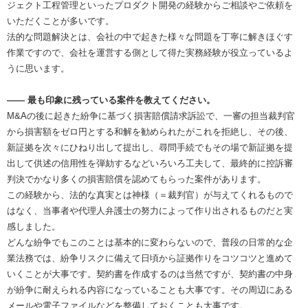
ジェクト工程管理といったプロダクト開発の経験からご相談やご依頼を
いただくことが多いです。
法的な問題解決とは、会社の中で起きた様々な問題を丁寧に解きほぐす
作業ですので、会社を運営する側として得た実務経験が役立っているよ
うに思います。
―― 最も印象に残っている案件を教えてください。
M&Aの後に起きた紛争に基づく損害賠償請求訴訟で、一審の担当裁判官
から損害額をゼロ円とする和解を勧められたがこれを拒絶し、その後、
新証拠を次々にひねり出して提出し、尋問手続でもその場で新証拠を提
出して供述の信用性を弾劾するなどいろいろ工夫して、最終的に控訴審
判決でかなり多くの損害賠償を認めてもらった案件があります。
この経験から、法的な真実とは神様（＝裁判官）が与えてくれるもので
はなく、当事者や代理人弁護士の努力によって作り出されるものだと実
感しました。
どんな紛争でもこのことは基本的に変わらないので、普段の日常的な企
業法務では、紛争リスクに備えて日頃から証拠作りをコツコツと進めて
いくことが大事です。契約書を作成するのは当然ですが、契約書の中身
が紛争に耐えられる内容になっていることも大事です。その周辺にある
メールや電子ファイルなどを整備しておくことも大事です。