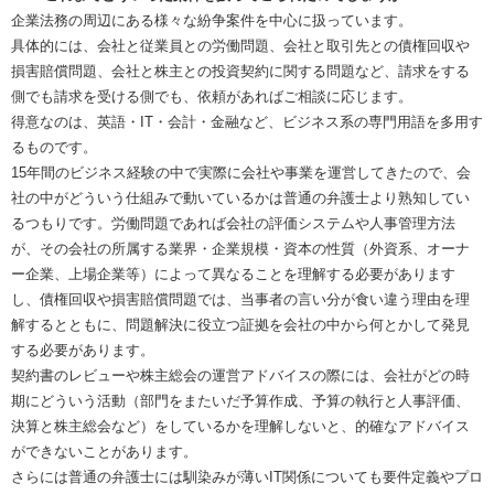
企業法務の周辺にある様々な紛争案件を中心に扱っています。
具体的には、会社と従業員との労働問題、会社と取引先との債権回収や
損害賠償問題、会社と株主との投資契約に関する問題など、請求をする
側でも請求を受ける側でも、依頼があればご相談に応じます。
得意なのは、英語・IT・会計・金融など、ビジネス系の専門用語を多用す
るものです。
15年間のビジネス経験の中で実際に会社や事業を運営してきたので、会
社の中がどういう仕組みで動いているかは普通の弁護士より熟知してい
るつもりです。労働問題であれば会社の評価システムや人事管理方法
が、その会社の所属する業界・企業規模・資本の性質（外資系、オーナ
ー企業、上場企業等）によって異なることを理解する必要があります
し、債権回収や損害賠償問題では、当事者の言い分が食い違う理由を理
解するとともに、問題解決に役立つ証拠を会社の中から何とかして発見
する必要があります。
契約書のレビューや株主総会の運営アドバイスの際には、会社がどの時
期にどういう活動（部門をまたいだ予算作成、予算の執行と人事評価、
決算と株主総会など）をしているかを理解しないと、的確なアドバイス
ができないことがあります。
さらには普通の弁護士には馴染みが薄いIT関係についても要件定義やプロ