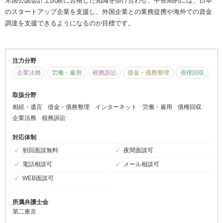
米国公認会計士試験に合格した知識を掛け合わせ、中長期的には、日本
のスタートアップ企業を支援し、外国企業との業務提携や海外での資金
調達を支援できるようになるのが目標です。
注力分野
企業法務
労働・雇用
税務訴訟
借金・債務整理
債権回収
取扱分野
相続・遺言
借金・債務整理
インターネット
労働・雇用
債権回収
企業法務
税務訴訟
対応体制
初回面談無料
夜間面談可
電話相談可
メール相談可
WEB面談可
所属弁護士会
第二東京