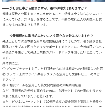
―― 少しお仕事から離れますが、趣味や特技はありますか？
趣味は家族と公園やカフェに出かけること、特技は全く知らない人の中
に入っていき、知り合いを作ることです。年齢の離れた人や外国人と友
達になるのは誰よりも得意です。
―― 今後積極的に取り組みたいことや新たな方針はありますか？
弁護士としての基本的な紛争処理技術は身につけたので、引き続き会社
関係のトラブルで困った方々をサポートするとともに、今後はITノウハウ
や英語力を生かして弁護士業務のグレードアップを図りたいと思ってい
ます。
具体的には、
① グループチャットを用いた顧問先からの法律相談への48時間以内対応
② クラウド上のファイル共有システムを活用した文書レビューのスピー
ドアップ
③ AI翻訳ツールを活用した英文契約業務の大幅納期短縮
など、依頼者の利便性を高めるために、弁護士としての仕事のやり方を
大胆に見直していきたいと思います。
また、ビジネスパーソンとして10億円規模の資金調達を実現した経験や