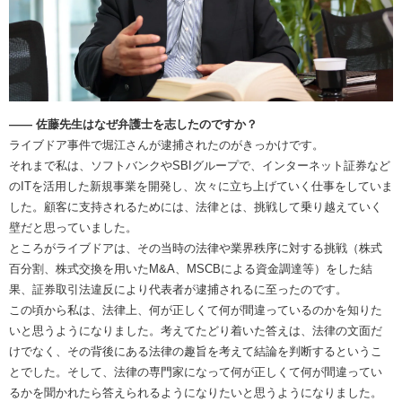
―― 佐藤先生はなぜ弁護士を志したのですか？
ライブドア事件で堀江さんが逮捕されたのがきっかけです。
それまで私は、ソフトバンクやSBIグループで、インターネット証券など
のITを活用した新規事業を開発し、次々に立ち上げていく仕事をしていま
した。顧客に支持されるためには、法律とは、挑戦して乗り越えていく
壁だと思っていました。
ところがライブドアは、その当時の法律や業界秩序に対する挑戦（株式
百分割、株式交換を用いたM&A、MSCBによる資金調達等）をした結
果、証券取引法違反により代表者が逮捕されるに至ったのです。
この頃から私は、法律上、何が正しくて何が間違っているのかを知りた
いと思うようになりました。考えてたどり着いた答えは、法律の文面だ
けでなく、その背後にある法律の趣旨を考えて結論を判断するというこ
とでした。そして、法律の専門家になって何が正しくて何が間違ってい
るかを聞かれたら答えられるようになりたいと思うようになりました。