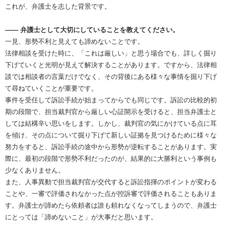
これが、弁護士を志した背景です。
―― 弁護士として大切にしていることを教えてください。
一見、形勢不利と見えても諦めないことです。
法律相談を受けた時に、「これは厳しい」と思う場合でも、詳しく掘り
下げていくと光明が見えて解決することがあります。ですから、法律相
談では相談者の言葉だけでなく、その背後にある様々な事情を掘り下げ
て尋ねていくことが重要です。
事件を受任して訴訟手続が始まってからでも同じです。訴訟の比較的初
期の段階で、担当裁判官から厳しい心証開示を受けると、担当弁護士と
しては結構辛い思いをします。しかし、裁判官の気にかけている点に耳
を傾け、その点について掘り下げて新しい証拠を見つけるために様々な
努力をすると、訴訟手続の途中から形勢が逆転することがあります。実
際に、最初の段階で形勢不利だったのが、結果的に大勝利という事例も
少なくありません。
また、人事異動で担当裁判官が交代すると訴訟指揮のポイントが変わる
ことや、一審で評価されなかった点が控訴審で評価されることもありま
す。弁護士が諦めたら依頼者は誰も頼れなくなってしまうので、弁護士
にとっては「諦めないこと」が大事だと思います。