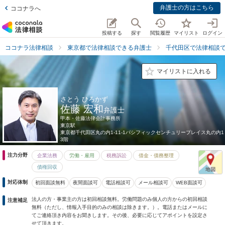
弁護士の方はこちら
ココナラへ
投稿する
探す
閲覧履歴
マイリスト
ログイン
ココナラ法律相談
東京都で法律相談できる弁護士
千代田区で法律相談
マイリストに入れる
さとう ひろかず
佐藤 宏和
弁護士
甲本・佐藤法律会計事務所
東京駅
東京都
千代田区丸の内1-11-1パシフィックセンチュリープレイス丸の内1
3階
注力分野
企業法務
労働・雇用
税務訴訟
借金・債務整理
債権回収
対応体制
初回面談無料
夜間面談可
電話相談可
メール相談可
WEB面談可
法人の方・事業主の方は初回相談無料。労働問題のみ個人の方からの初回相談
注意補足
無料（ただし、情報入手目的のみの相談は除きます。）。電話またはメールに
てご連絡頂き内容をお聞きします。その後、必要に応じてアポイントを設定さ
せて頂きます。