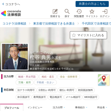
弁護士の方はこちら
ココナラへ
投稿する
探す
閲覧履歴
マイリスト
ログイン
ココナラ法律相談
東京都で法律相談できる弁護士
千代田区で法律相談
マイリストに入れる
かしたに のりお
樫谷 典男
弁護士
日比谷見附法律事務所
日比谷駅
東京都
千代田区有楽町1-6-4 千代田ビル
注力分野
離婚・男女問題
相続・遺言
借金・債務整理
労働・雇用
不動産・住まい
対応体制
法テラス利用可
分割払い利用可
後払い利用可
初回面談無料
休日面談可
夜間面談可
電話相談可
メール相談可
WEB面談可
インタビュー
注力分野
事例紹介
料金表
プロフィール