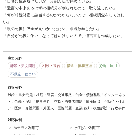
「自宅に住み続けたいが、分割方法で揉めている」
「遺言で本来あるはずの相続分が削られたので、取り返したい」
「何が相続財産に該当するのかわからないので、相続調査をしてほし
い」
「親の死後に借金が見つかったため、相続放棄したい」
「自分が死後に争いになってはいけないので、遺言書を作成したい」
注力分野
離婚・男女問題
相続・遺言
借金・債務整理
労働・雇用
不動産・住まい
取扱分野
離婚・男女問題
相続・遺言
交通事故
借金・債務整理
インターネッ
ト
労働・雇用
刑事事件
詐欺・消費者問題
債権回収
不動産・住ま
い
医療・介護問題
外国人・国際問題
企業法務
税務訴訟
行政事件
対応体制
法テラス利用可
分割払い利用可