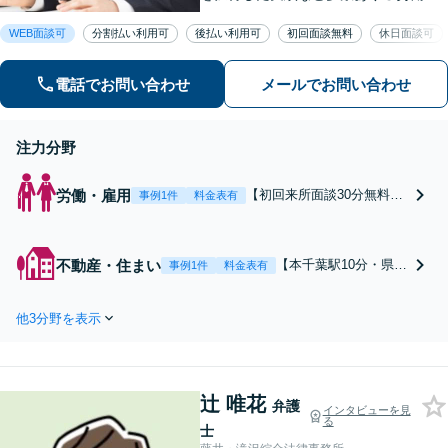
不動産、離婚・男女問題などに対応。1
WEB面談可
分割払い利用可
後払い利用可
初回面談無料
休日面談可
件1件、真摯に向き合うことを大切に、
丁寧なリーガルサービスを提供。ぜひ
ご相談ください。【県庁前駅4分】
電話でお問い合わせ
メールでお問い合わせ
注力分野
労働・雇用
【初回来所面談30分無料】
事例1件
料金表有
◎不当解雇を争い150万円
の解決金を獲得した実績な
ど多数あり◎不当解雇や残
不動産・住まい
【本千葉駅10分・県庁
事例1件
料金表有
業代未払いのお悩みをスム
前駅4分】【オーナー
ーズに解決へ！【電話相談
さまの立ち退きのご相
可】お一人で抱え込まず、
他3分野を表示
談に注力！解決実績多
一緒に解決を目指しましょ
数あり】借主側との交
う【本千葉駅10分・県庁前
渉、立退料の減額、立
駅4分】
ち退き通知書の作成・
辻 唯花
チェックなど、お困り
弁護
インタビューを見
る
の際は、ぜひご相談く
士
ださい。【初回面談30