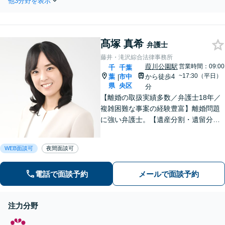
他3分野を表示
刑事裁判への参加、損害賠償請求まで
ご回答します。法テラスのご利
一貫して支援。被害に遭った方の心に
用も可能です。
寄り添う対応を徹底しています。一人
で抱え込まず、まずはご相談くださ
髙塚 真希
い。
弁護士
藤井・滝沢綜合法律事務所
葭川公園駅
営業時間：09:00
千
千葉
~17:30（平日）
葉
市中
から徒歩4
|
県
央区
分
【離婚の取扱実績多数／弁護士18年／
複雑困難な事案の経験豊富】離婚問題
に強い弁護士。【遺産分割・遺留分・
遺言作成／家族親族のトラブル解決・
予防】◉オンライン相談可◉ お客さまに
WEB面談可
夜間面談可
寄り添って的確にアドバイスし、最善
の解決に導きます。【千葉駅徒歩13
電話で面談予約
メールで面談予約
分】
注力分野