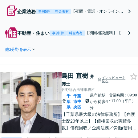
企業法務
【夜間・電話・オンライン相
事例5件
料金表有
談可】不動産業／建設業／運
送業／医療業界の経験豊富！
中小企業～上場会社まで多数
不動産・住まい
【初回相談無料】【オ
事例1件
料金表有
の対応実績あり【相談数年間1
ンライン相談OK】
50件以上】「個人事業主・フ
【休日・夜間相談あ
リーランスにも対応」「幅広
他3分野を表示
り】住宅紛争処理支援
い顧問プランをご用意／従業
センター紛争処理委員
員・ご家族様の無料相談あ
や不動産会社の顧問弁
り」
護士として不動産トラ
島田 直樹
ブルの解決実績多数。
弁
インタビューを
見る
業界の実態に即した専
護士
門的知見を活かし、き
佐野総合法律事務所
め細やかにサポートい
県庁前駅
営業時間：09:00
千
千葉
たします。
~17:00（平日）
葉
市中
から徒歩4
|
県
央区
分
【千葉県最大級の法律事務所】【弁護
士歴20年以上】【債権回収の実績多
数】債権回収／企業法務／労働(使用者
側)のご相談はお任せください。依頼者