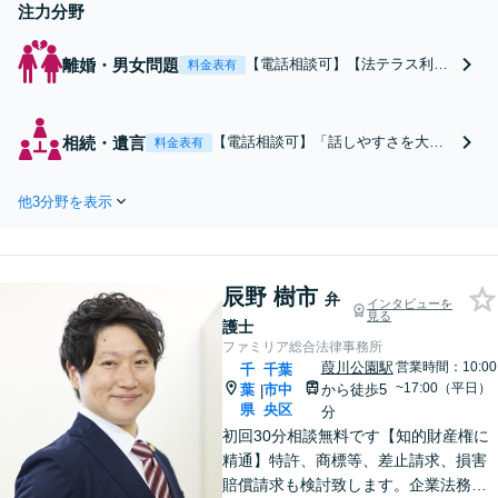
注力分野
離婚・男女問題
【電話相談可】【法テラス利用
料金表有
可】「話しやすさを大切にして
います。まずはお話をお聞かせ
ください」離婚後の生活を見据
相続・遺言
【電話相談可】「話しやすさを大切
料金表有
えたアドバイスをします。財産
にしています。まずはお話をお聞か
分与、親権、面会交流などにも
せください」遺産分割の協議・調停
対応【夜間・休日面談】【子連
他3分野を表示
の交渉はお任せ！紛争化した争いも
れ相談可】【葭川公園駅5分】
冷静に解決へ。遺言書の作成で、生
前対策もサポートします【夜間・休
日面談可】【葭川公園駅5分】
辰野 樹市
弁
インタビューを
見る
護士
ファミリア総合法律事務所
葭川公園駅
営業時間：10:00
千
千葉
~17:00（平日）
葉
市中
から徒歩5
|
県
央区
分
初回30分相談無料です【知的財産権に
精通】特許、商標等、差止請求、損害
賠償請求も検討致します。企業法務・