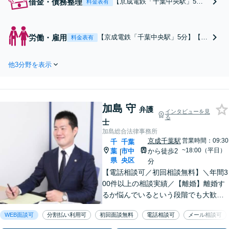
借金・債務整理
【京成電鉄「千葉中央駅」5
料金表有
分】一人で悩まず、弁護士にご
相談ください。現状から逃れる
道筋をご提示いたします。自己
労働・雇用
【京成電鉄「千葉中央駅」5分】【労
料金表有
破産／個人再生／任意整理。債
働審判の実績多数】できるだけ禍根
務や生活状況を考慮し、できる
を残さずスピーディーな解決を目指
限り希望に沿った経済再建を目
他3分野を表示
します。残業代請求／不当解雇／退
指します。【休日・夜間・オン
職勧奨／セクハラ・パワハラ等お任
ライン相談対応】
せください【休日・夜間・オンライ
ン相談対応】
加島 守
弁護
インタビューを見
る
士
加島総合法律事務所
京成千葉駅
営業時間：09:30
千
千葉
~18:00（平日）
葉
市中
から徒歩2
|
県
央区
分
【電話相談可／初回相談無料】＼年間3
00件以上の相談実績／【離婚】離婚す
るか悩んでいるという段階でも大歓迎
です。不倫問題、慰謝料請求も対応
WEB面談可
分割払い利用可
初回面談無料
電話相談可
メール相談可
【労働事件】残業代、不当解雇【刑事
事件】道交法違反、条例違反、盗撮