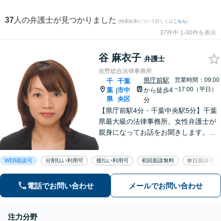
37
人の弁護士が見つかりました
(検索結果について詳しくは
こちら
)
37件中 1-30件を表示
谷 麻衣子
弁護士
佐野総合法律事務所
県庁前駅
営業時間：09:00
千
千葉
~17:00（平日）
葉
市中
から徒歩4
|
県
央区
分
【県庁前駅4分・千葉中央駅5分】千葉
県最大級の法律事務所。女性弁護士が
親身になってお話をお聞きします。不
動産トラブル／債権回収／債務整理な
ど身近な法律トラブルはお任せくださ
WEB面談可
分割払い利用可
後払い利用可
初回面談無料
休日面談可
い。【初回相談30分無料】【夜間・休
日の相談可能】
電話でお問い合わせ
メールでお問い合わせ
注力分野