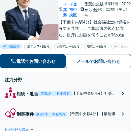
千葉中央駅
営業時間：07:00
千
千葉
~22:00（平日）
葉
市中
から徒歩3
|
県
央区
分
【千葉中央駅4分】社会福祉士の資格を
有する弁護士。ご相談者の視点に立
ち、親身にお話を伺うことが私の強み
です。「こんなことを相談してよいの
WEB面談可
法テラス利用可
分割払い利用可
後払い利用可
休日面談可
だろうか」と迷われている方でも、ま
ずはお気軽にご相談ください【休日・
夜間面談｜WEB面談可】
電話でお問い合わせ
メールでお問い合わせ
注力分野
相続・遺言
【千葉中央駅4分】社会福
事例1件
料金表有
祉士資格を有する弁護士
が、あなたの「これからの
人生」を共に考えます。事
刑事事件
【千葉中央駅4分】【最短即日
事例2件
料金表有
務所内にいる司法書士とも
接見】ご家族の早期の身柄解
連携し、終活・財産管理を
放に注力し、薬物・アルコー
トータルサポート。まずは
他3分野を表示