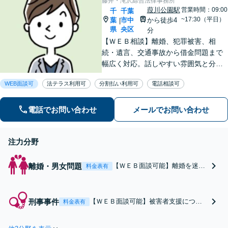
藤井・滝沢綜合法律事務所
分無料】【電話相談
葭川公園駅
営業時間：09:00
千
千葉
可】
~17:30（平日）
葉
市中
から徒歩4
|
県
央区
分
【ＷＥＢ相談】離婚、犯罪被害、相
続・遺言、交通事故から借金問題まで
幅広く対応。話しやすい雰囲気と分か
りやすい説明が強み。離婚・犯罪被害
WEB面談可
法テラス利用可
分割払い利用可
電話相談可
者支援案件の豊富な経験で培った知見
でお話を十分にお聞きし、心に寄り添
い伴走します。まずは一度ご相談くだ
電話でお問い合わせ
メールでお問い合わせ
さい。
注力分野
離婚・男女問題
【ＷＥＢ面談可能】離婚を迷っ
料金表有
ている段階や紛争が顕在化して
いる段階でも、いつでもご相談
ください。親権（共同親権）、
刑事事件
【ＷＥＢ面談可能】被害者支援につい
料金表有
養育費、財産分与、慰謝料、面
て経験豊富な弁護士が、被害届・告訴
会交流、婚姻費用などに関する
状の提出から加害者側との示談交渉、
ご不安を軽減できるよう的確に