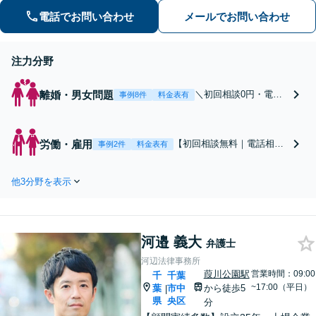
罪、逮捕などもご相談ください。【千
電話でお問い合わせ
メールでお問い合わせ
葉駅4分】
注力分野
離婚・男女問題
＼初回相談0円・電話
事例8件
料金表有
相談可／不倫の慰謝料
請求や財産分与、熟年
離婚など、幅広い実績
労働・雇用
【初回相談無料｜電話相談
事例2件
料金表有
あり！相談者さまにと
可】【千葉駅4分】【労働
って有利な解決となる
問題対策委員会に所属】
よう誠心誠意サポー
他3分野を表示
「労基に断られても諦めな
ト。離婚を悩まれてい
いでください。弁護士だか
る段階でもOK【オン
らできる解決策がありま
ライン相談】お気軽に
す」レスポンス◎。不当解
ご相談ください【子連
河邉 義大
雇、未払い残業代の請求、
弁護士
れ相談可】
退職勧奨、退職トラブルな
河辺法律事務所
ど【オンライン面談OK】
葭川公園駅
営業時間：09:00
千
千葉
~17:00（平日）
葉
市中
から徒歩5
|
県
央区
分