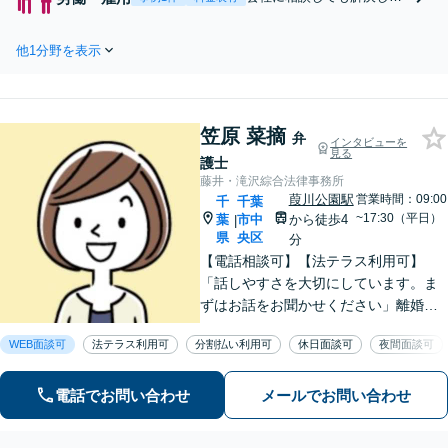
談交渉や身柄解放へ向け、元
いハラスメントや未払い残
の生活を取り戻すために全力
業代請求、不当解雇、労災
を尽くします。まずはご相談
他1分野を表示
でお悩みの方へ。弁護士が
ください【事前予約で休日・
代理人として交渉します。
夜間面談可】
あなたの平穏な日常を取り
戻すために尽力します。お
笠原 菜摘
気軽にご連絡ください。
弁
インタビューを
見る
【事前予約で休日・夜間面
護士
談可】
藤井・滝沢綜合法律事務所
葭川公園駅
営業時間：09:00
千
千葉
~17:30（平日）
葉
市中
から徒歩4
|
県
央区
分
【電話相談可】【法テラス利用可】
「話しやすさを大切にしています。ま
ずはお話をお聞かせください」離婚男
女問題／労働問題／借金問題／刑事事
WEB面談可
法テラス利用可
分割払い利用可
休日面談可
夜間面談可
件／相続紛争など、幅広いご相談に対
応が可能です。【夜間・休日面談可】
【葭川公園駅5分】
電話でお問い合わせ
メールでお問い合わせ