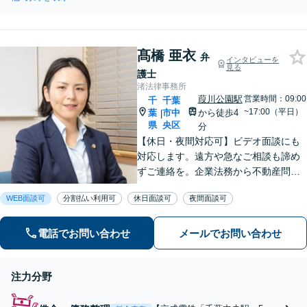
ル・窃盗などの依存症の再犯
お気軽にご相談ください
防止まで福祉と連携して支え
【休日・夜間相談可】【出
ます。準抗告認容の実績とス
張相談も柔軟に対応】
ピード対応で、日常を取り戻
髙橋 亜衣
すサポートをします【休日・
弁
インタビューを
見る
夜間対応可】
護士
渚法律事務所
葭川公園駅
営業時間：09:00
千
千葉
~17:00（平日）
葉
市中
から徒歩4
|
県
央区
分
【休日・夜間対応可】ビデオ面談にも
対応します。遠方や急なご相談も諦め
ずご連絡を。企業法務から不動産問
題、いじめなどの学校トラブル、借
WEB面談可
分割払い利用可
休日面談可
夜間面談可
金・債務整理など、オールラウンドに
対応します。特に労働関係の実績は豊
富です。【京成電鉄「千葉中央駅」5
電話でお問い合わせ
メールでお問い合わせ
分】
注力分野