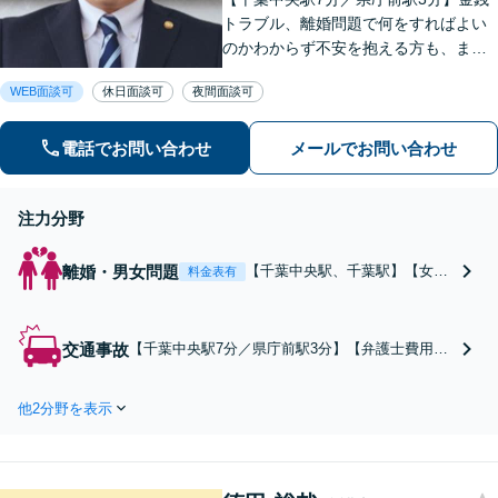
トラブル、離婚問題で何をすればよい
のかわからず不安を抱える方も、まず
はお気軽にご相談ください。交通事
WEB面談可
休日面談可
夜間面談可
故：軽微に見えるケガでも、裁判基準
で算定すれば賠償額が大幅に増額され
る可能性があります【土・夜間のご相
電話でお問い合わせ
メールでお問い合わせ
談可】
注力分野
離婚・男女問題
【千葉中央駅、千葉駅】【女性
料金表有
側の離婚に注力】離婚したい、
不貞相手への慰謝料を請求した
い、養育費を請求したい。相談
交通事故
【千葉中央駅7分／県庁前駅3分】【弁護士費用特
者様の希望をお聴きしたうえ
約利用可】「アクセス抜群／相談しやすい環境を
で、最善の方法を提示します。
完備」軽微に見えるケガでも、裁判基準で算定す
まずはお気軽にご相談ください
他2分野を表示
れば賠償額が大幅に増額される可能性がありま
【午後5時以降、休日相談可】
す。主婦やパートの方の休業損害請求なども私に
お任せください。