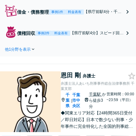
借金・債務整理
【県庁前駅4分・千葉
事例1件
料金表有
中央駅5分】自己破
産・任意整理・個人再
生など、依頼者さまの
債権回収
【県庁前駅4分】スピード回収
事例2件
料金表有
ご状況に合わせて最適
に自信あり。「請負代金の回
な手段で解決いたしま
収ができない」「友人に100万
す。いち早くトラブル
他1分野を表示
円を貸したが返ってこない」
から解放されるよう、
等お困りの際は、ご連絡を。
迅速かつ丁寧な対応を
弁護士に依頼することで、債
心がけます。【初回相
権回収の実現性が高まりま
談30分無料】【電話相
恩田 剛
す。【初回相談30分無料】
弁護士
談実施中】
【電話相談実施中】
弁護士法人あいち刑事事件総合法律事務所 千
葉支部
千葉駅
か
営業時間：00:00
千
千葉
~23:59（平日）
葉
市中
ら徒歩3
|
県
央区
分
◆関東エリア対応【24時間365日受付
／即日対応】日本で数少ない刑事・少
年事件に完全特化した全国的刑事総合
法律事務所！相談件数24,700件以上、