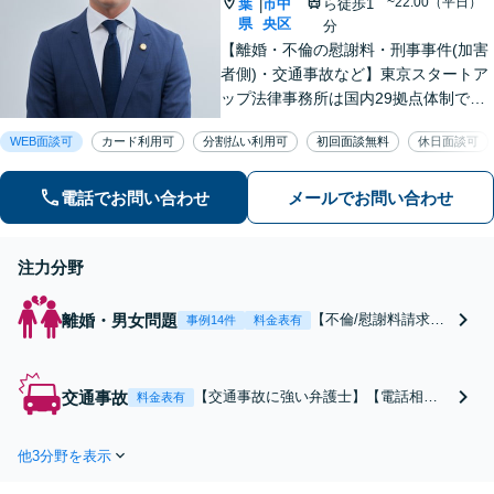
~22:00（平日）
葉
市中
ら徒歩1
|
県
央区
分
【離婚・不倫の慰謝料・刑事事件(加害
者側)・交通事故など】東京スタートア
ップ法律事務所は国内29拠点体制で全
国対応！【ご自宅からの電話相談にも
WEB面談可
カード利用可
分割払い利用可
初回面談無料
休日面談可
対応(法律相談は完全予約制)】各分野で
専門性の高い弁護士が寄り添い解決を
サポートします。
電話でお問い合わせ
メールでお問い合わせ
注力分野
離婚・男女問題
【不倫/慰謝料請求に
事例14件
料金表有
強い弁護士(したい方/
されている方)】不倫
慰謝料トラブルの相
交通事故
【交通事故に強い弁護士】【電話相談
料金表有
談は毎月100件以上、
でご契約まで対応可/来所不要】【1000
慰謝料問題でお困り
件以上の実績】保険会社との賠償金増
の方はご相談・解決
他3分野を表示
額交渉や後遺障害認定に詳しい弁護士
実績の豊富な弁護士
が在籍。まずはお気軽にお問合せ下さ