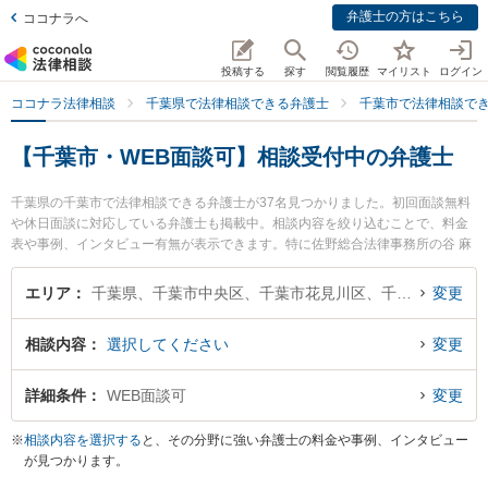
弁護士の方はこちら
ココナラへ
投稿する
探す
閲覧履歴
マイリスト
ログイン
ココナラ法律相談
千葉県で法律相談できる弁護士
千葉市で法律相談で
【千葉市・WEB面談可】相談受付中の弁護士
千葉県の千葉市で法律相談できる弁護士が37名見つかりました。初回面談無料
や休日面談に対応している弁護士も掲載中。相談内容を絞り込むことで、料金
表や事例、インタビュー有無が表示できます。特に佐野総合法律事務所の谷 麻
衣子弁護士や弁護士法人あいち刑事事件総合法律事務所 千葉支部の恩田 剛弁護
士、佐野総合法律事務所の町田 耀一弁護士のプロフィール情報や弁護士費用、
エリア
千葉県、千葉市中央区、千葉市花見川区、千葉市稲毛区、千葉市若葉区、千葉市緑区、千葉市美浜区
変更
強みなどが注目されています。離婚や相続、交通事故から不動産、ネットトラ
ブル、企業法務まで幅広く取り扱う弁護士が多数。こんな法律相談をお持ちの
相談内容
選択してください
変更
方は是非ご利用ください。千葉市で土日や夜間に発生した不倫慰謝料トラブル
を今すぐに弁護士に相談したい』『交通事故の過失割合や後遺障害のトラブル
解決の実績豊富な近くの弁護士を検索したい』『初回相談無料で自己破産や債
詳細条件
WEB面談可
変更
務整理を法律相談できる千葉市内の弁護士に相談予約したい』などでお困りの
相談者さんにおすすめです。
※
相談内容を選択する
と、その分野に強い弁護士の料金や事例、インタビュー
が見つかります。