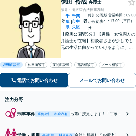
德田 裕哉
弁護士
藤井・滝沢綜合法律事務所
葭川公園駅
営業時間：09:00
千
千葉
~17:00（平日）
葉
市中
から徒歩4
|
県
央区
分
【葭川公園駅5分】【男性・女性両方の
弁護士が在籍】相談者さまが少しでも
元の生活に向かっていけるように、最
大限尽力させていただきます。まずは
お気軽にご相談ください。【事前予約
WEB面談可
休日面談可
夜間面談可
電話相談可
メール相談可
で休日・夜間面談可】【完全個室】
電話でお問い合わせ
メールでお問い合わせ
注力分野
刑事事件
迅速に接見します！「ご家族
事例4件
料金表有
が逮捕された」「在宅で捜査
を受けている」等、犯罪の種
類問わずお任せください。示
労働・雇用
会社に相談しても解決しな
事例1件
料金表有