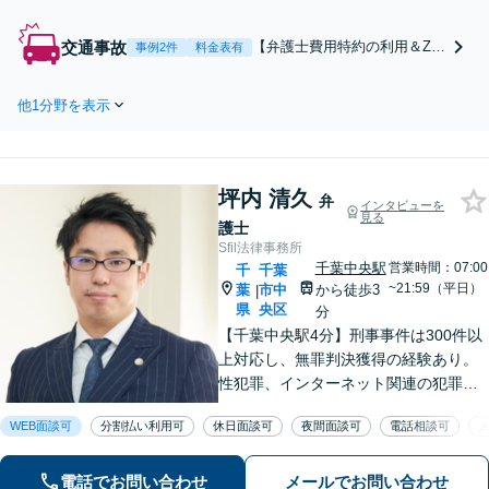
き、全て対応します！不利
な条件で合意してしまう前
交通事故
【弁護士費用特約の利用＆Zo
事例2件
料金表有
にご相談ください。【土
om相談可】【死亡・骨折・後
地・不動産】長期化してい
遺障害・むち打ち等】交通事
る問題もできる限り円滑な
他1分野を表示
故でご家族がなくなってしま
交渉へと導きます。事業承
った方やお怪我された方はま
継／相続放棄も対応可能。
ずご相談ください。ご自身で
【JR千葉駅近く】駐車場あ
の対応では損をしてしまうか
り
坪内 清久
もしれません。代わりに交
弁
インタビューを
見る
渉・手続きをし、負担を軽
護士
減。
Sfil法律事務所
千葉中央駅
営業時間：07:00
千
千葉
~21:59（平日）
葉
市中
から徒歩3
|
県
央区
分
【千葉中央駅4分】刑事事件は300件以
上対応し、無罪判決獲得の経験あり。
性犯罪、インターネット関連の犯罪な
ど様々対応可。離婚問題は慰謝料・財
WEB面談可
分割払い利用可
休日面談可
夜間面談可
電話相談可
産分与・親権・養育費などご相談くだ
さい。他にも、ネットトラブル、労働
雇用、企業法務など幅広く対応いたし
電話でお問い合わせ
メールでお問い合わせ