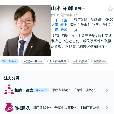
たい」等お任せくだ
不利益な話し合いが進む前
さい。【リーズナブ
山本 祐輝
に、今すぐ相談！
弁護士
ルな料金設定】
佐野総合法律事務所
県庁前駅
営業時間：09:00
千
千葉
~17:00（平日）
葉
市中
から徒歩4
|
県
央区
分
【県庁前駅4分・千葉中央駅5分】交通
事故を中心とした一般民事事件の取扱
い多数。不動産／相続／債権回収トラ
ブルはお任せください。問題解決に向
けて全力でサポート。お気軽にご相談
WEB面談可
分割払い利用可
初回面談無料
休日面談可
夜間面談可
ください。【初回面談相談30分無料】
【夜間・休日は有料相談可】
注力分野
相続・遺言
【県庁前駅4分・千葉中央駅5分】遺
料金表有
産分割協議／遺留分侵害請求／相続
放棄など相続のお悩みを多数取り扱
っております。他士業との連携でス
債権回収
【県庁前駅4分・千葉中央駅5分】【初回面談相談
ムーズに解決。不動産の相続など、
30分無料】法人を中心に、スムーズな回収を目指