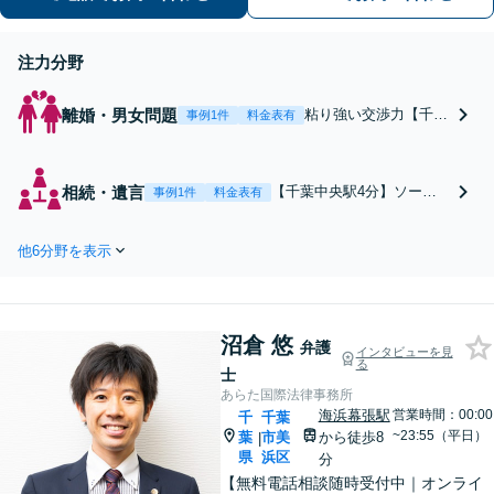
ます
注力分野
離婚・男女問題
粘り強い交渉力【千葉
事例1件
料金表有
中央駅4分】「傾聴」
の姿勢を大切に、わか
りやすく方針をご説明
相続・遺言
【千葉中央駅4分】ソーシ
事例1件
料金表有
します。【社会福祉士
ャルワーカー兼司法書士在
と連携可能】カウンセ
籍の事務所で相続問題をト
リング依頼なども多く
他6分野を表示
ータルサポート。「傾聴」
受けており、依頼者様
を大切に、わかりやすく方
の「生きづらさ」の解
針を説明します。福祉施設
決に役立っておりま
入所中、入院中、体が不自
す。元塾講師・お子様
沼倉 悠
由な方は、出張相談なども
弁護
インタビューを見
に関するご相談も注力
る
柔軟に対応します【休日／
士
夜間面談OK】
あらた国際法律事務所
海浜幕張駅
営業時間：00:00
千
千葉
~23:55（平日）
葉
市美
から徒歩8
|
県
浜区
分
【無料電話相談随時受付中｜オンライ