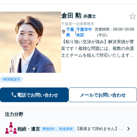
による無料相談をご
い。【千葉駅徒歩1分】
利用ください。【不
倫相談は初回0円】
倉田 勲
弁護士
【千葉県全域対応】
千葉第一法律事務所
千葉
千葉市中
営業時間：09:00~20:00
|
県
央区
（平日）
【粘り強い交渉が強み】解決実績が豊
富です！複雑な問題には、複数の弁護
士とチームを組んで対応いたします。
【安心・分かりやすい料金体系】些細
なお悩みにも、丁寧に寄り添い、不安
を軽減します。まずはお気軽にご相談
WEB面談可
ください。
電話でお問い合わせ
メールでお問い合わせ
注力分野
相続・遺言
【最後まで諦めません】親
事例1件
料金表有
族間の交渉、複雑な手続