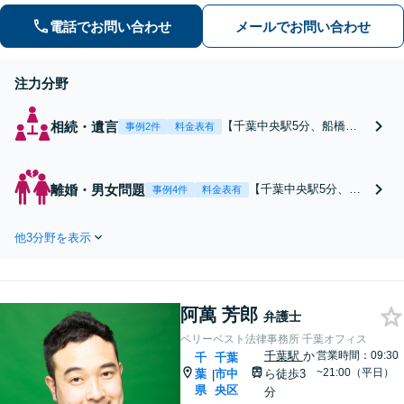
動産・集合住宅の問題】【スムーズな
債権回収】
電話でお問い合わせ
メールでお問い合わせ
注力分野
相続・遺言
【千葉中央駅5分、船橋駅
事例2件
料金表有
１分】親族間トラブルの解
決実績多数！連絡や話し合
いなどを代理し、ストレス
離婚・男女問題
【千葉中央駅5分、船
事例4件
料金表有
を軽減。あなたの「かかり
橋駅1分】離婚・不貞
つけの弁護士」に。遺言書
慰謝料請求に幅広い実
作成／任意後見／遺産分割
他3分野を表示
績あり。モラハラ・D
など幅広く対応。お気軽に
V夫への対応など複雑
ご相談ください！【初回来
な問題も。依頼者さま
所相談30分無料】
にとって最善の解決の
阿萬 芳郎
ため尽力！「離婚した
弁護士
いが共有の不動産や持
ベリーベスト法律事務所 千葉オフィス
ち家がある」などのご
千葉駅
か
営業時間：09:30
千
千葉
相談もお任せ【初回来
~21:00（平日）
葉
市中
ら徒歩3
|
所相談30分無料】
県
央区
分