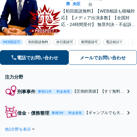
県
央区
分
【初回面談無料】【WEB相談も積極対
応】【メディア出演多数】【全国対
応・24時間受付】 無罪判決・不起訴多
数の“実力派”弁護士が直接対応！刑事弁
護に精通し、圧倒的な交渉力で最善の
WEB面談可
初回面談無料
休日面談可
夜間面談可
電話相談可
メ
結果へ。粘り強く、鋭く、そして迅速
に。明朗な料金体系で安心サポート。
電話でお問い合わせ
メールでお問い合わせ
注力分野
刑事事件
【圧倒的実績】【すぐ無料電
事例11件
料金表有
話相談】無罪判決多数！★個
人で600件超の実績★「交渉
力・対応力に強み」示談交渉
借金・債務整理
【ギャンブルでも大丈
事例3件
料金表有
や早期釈放の実績も、さまざ
夫】債務整理のご相談
まな罪名で多数あります。著
も多数解決！寄り添い
名事件も過去担当あり【最短
他1分野を表示
ながら人生の再出発を
即日接見】【土日対応可】