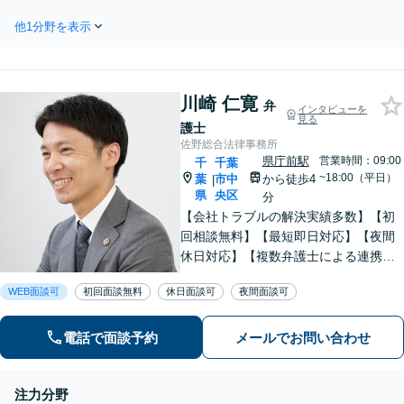
複雑なトラブルもお任せください。
します！費用は初回面談時に詳しくご説明。お相
【初回面談相談30分無料】
他1分野を表示
手に合わせて、交渉や内容証明郵便、支払督促、
訴訟、強制執行などを検討します。【個人も対
応】
川崎 仁寛
弁
インタビューを
見る
護士
佐野総合法律事務所
県庁前駅
営業時間：09:00
千
千葉
~18:00（平日）
葉
市中
から徒歩4
|
県
央区
分
【会社トラブルの解決実績多数】【初
回相談無料】【最短即日対応】【夜間
休日対応】【複数弁護士による連携】
【千葉中央駅近く】日常の法律相談か
WEB面談可
初回面談無料
休日面談可
夜間面談可
ら企業顧問まで幅広く対応。中小企業
や個人事業主の皆様が安心して相談で
きる身近なリーガルパートナーを目指
電話で面談予約
メールでお問い合わせ
しています。
注力分野