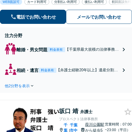
WEB面談可
カード利用可
分割払い利用可
後払い利用可
初回面談無料
の意向を最優先に、迅速かつ最善の解
決を目指します。【初回来所相談無
料】【電話・Web面談可】【千葉中央
電話でお問い合わせ
メールでお問い合わせ
駅5分】
注力分野
離婚・男女問題
【千葉県最大規模の法律事務
料金表有
所】【弁護士経験20年以上】離
婚／財産分与／親権など解決実
績多数あり。依頼者さまのご意
相続・遺言
【弁護士経験20年以上】遺産分割協
料金表有
向を踏まえ最善の解決を目指し
議遺留分など、幅広い相続トラブル
ます。お一人で悩まずまずはご
に対応。遺言書作成や任意後見など
相談ください【初回来所相談無
他2分野を表示
生前対策にも注力中。依頼者さまの
料】【電話・web面談可】【千
ご意向を反映した納得感の高い解決
葉中央駅5分】
を目指します【初回来所相談無料】
【電話相談・web面談可】【千葉中
坂口 靖
央駅5分】
弁護士
プロスペクト法律事務所
葭川公園駅
営業時間：07:00
千
千葉
~23:00（平日）
葉
市中
から徒歩5
|