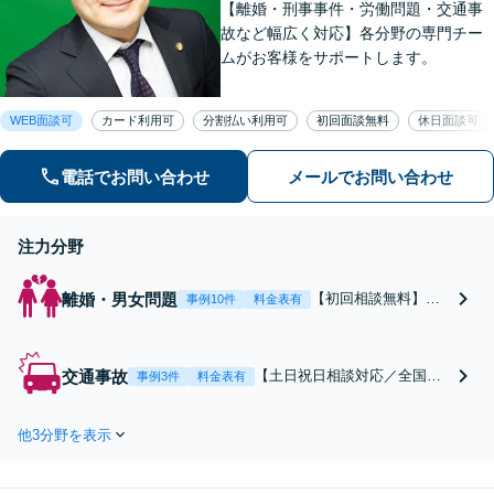
【離婚・刑事事件・労働問題・交通事
故など幅広く対応】各分野の専門チー
ムがお客様をサポートします。
WEB面談可
カード利用可
分割払い利用可
初回面談無料
休日面談可
電話でお問い合わせ
メールでお問い合わせ
注力分野
離婚・男女問題
【初回相談無料】あ
事例10件
料金表有
なたの利益の最大化
を目指します。まず
は電話・メールで状
交通事故
【土日祝日相談対応／全国対
事例3件
料金表有
況を丁寧にお聞きし
応】弁護士、パラリーガル、
ます。「離婚を希望
医療コーディネーターで構成
している」「離婚を
他3分野を表示
された「交通事故専門チー
切り出された」「不
ム」があなたを徹底サポー
貞の慰謝料請求をし
ト！【相談料：初回無料※1】