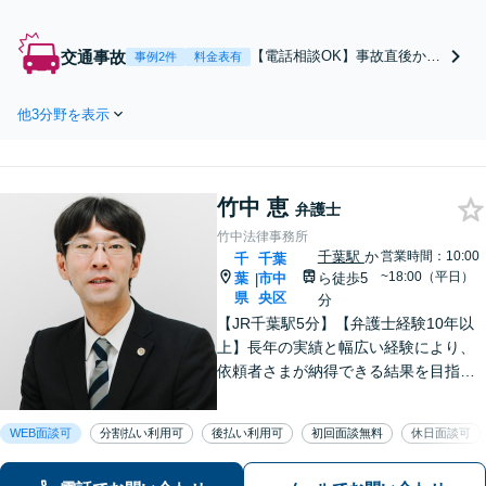
可】相続の「不安」を「安
心」に。 ご家族の「未来」
を見据えた円満相続を目指
交通事故
【電話相談OK】事故直後から
事例2件
料金表有
します。
等級認定、裁判まで一貫して
サポートします！煩わしい保
他3分野を表示
険会社との交渉もお任せくだ
さい【弁護士費用特約利用
可】「後遺障害の等級認定に
精通／異議申し立ての対応」
竹中 恵
通院に関するアドバイスも！
弁護士
【休日・夜間面談可】
竹中法律事務所
千葉駅
か
営業時間：10:00
千
千葉
~18:00（平日）
葉
市中
ら徒歩5
|
県
央区
分
【JR千葉駅5分】【弁護士経験10年以
上】長年の実績と幅広い経験により、
依頼者さまが納得できる結果を目指し
て尽力します【相続・遺言】遺産分割
協議や調停など対応【不動産・住ま
WEB面談可
分割払い利用可
後払い利用可
初回面談無料
休日面談可
い】オーナーの方からの案件を解決し
た実績多数【初回相談無料】