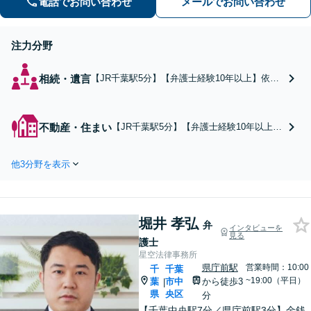
電話でお問い合わせ
メールでお問い合わせ
注力分野
相続・遺言
【JR千葉駅5分】【弁護士経験10年以上】依頼
者さまが納得できる結果を得るため、遺産分割
協議や調停など幅広く対応します。遺言書作成
など、トラブルを防ぐための事前対策について
不動産・住まい
【JR千葉駅5分】【弁護士経験10年以上】
もご相談ください【初回相談無料】
オーナーの方からの案件を解決した実績多
数。家賃滞納者に毅然とした態度で接し、
他3分野を表示
未納金の回収に尽力します。立ち退き案件
や相続にまつわる不動産トラブルにも対
応。【初回相談無料】
堀井 孝弘
弁
インタビューを
見る
護士
星空法律事務所
県庁前駅
営業時間：10:00
千
千葉
~19:00（平日）
葉
市中
から徒歩3
|
県
央区
分
【千葉中央駅7分／県庁前駅3分】金銭