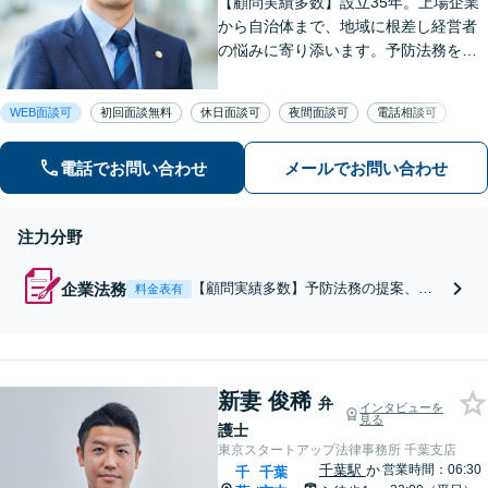
【顧問実績多数】設立35年。上場企業
から自治体まで、地域に根差し経営者
の悩みに寄り添います。予防法務を軸
に契約書から債権回収まで幅広く対
応。「いつでも相談できる」柔軟な体
WEB面談可
初回面談無料
休日面談可
夜間面談可
電話相談可
制が好評です。豊富な実績に基づき、
貴社の安定運営を強力にサポート。
電話でお問い合わせ
メールでお問い合わせ
注力分野
企業法務
【顧問実績多数】予防法務の提案、各
料金表有
種契約書の作成およびチェック、債権
回収、不祥事対応など企業活動に関す
る幅広い法的サービスを提供。柔軟な
相談体制を提供し、安定した事業成長
にお力添えします【休日・夜間面談対
新妻 俊稀
弁
インタビューを
応】
見る
護士
東京スタートアップ法律事務所 千葉支店
千葉駅
か
営業時間：06:30
千
千葉