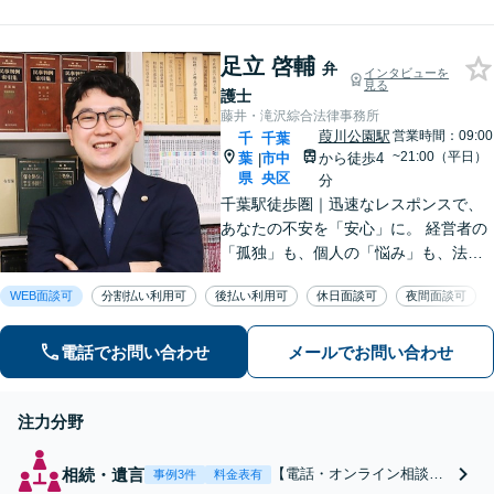
サポート。借金の返済
【メディア出演・掲載多数】
が滞り、生活がままな
らないといったご相談
足立 啓輔
もお受けいたします。
弁
インタビューを
見る
自己破産、個人再生、
護士
任意整理から、最適な
藤井・滝沢綜合法律事務所
方法を一緒に考えまし
葭川公園駅
営業時間：09:00
千
千葉
ょう【分割払い可】
~21:00（平日）
葉
市中
から徒歩4
|
県
央区
分
千葉駅徒歩圏｜迅速なレスポンスで、
あなたの不安を「安心」に。 経営者の
「孤独」も、個人の「悩み」も、法務
と経営の視点で解決します。 【企業法
WEB面談可
分割払い利用可
後払い利用可
休日面談可
夜間面談可
務】法務と経営のダブル顧問 【労働問
題】不当解雇・残業代請求 【債務整
理】明日からの督促をストップ
電話でお問い合わせ
メールでお問い合わせ
注力分野
相続・遺言
【電話・オンライン相談
事例3件
料金表有