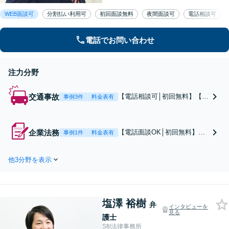
顧問契約・刑事事件・離婚・相続・不
WEB面談可
分割払い利用可
初回面談無料
夜間面談可
電話相談可
動産など分野の区別なく、複雑・特殊
な事案でも全力で対応します。千葉県
内に限らず、関東エリア内であれば出
電話でお問い合わせ
張可
注力分野
交通事故
【電話相談可│初回無料】【加
事例3件
料金表有
害者側に特化】依頼者さまと
ご家族の不安を取り除くた
め、親身な対応やアフターケ
企業法務
【電話面談OK│初回無料】
事例1件
料金表有
アに注力しています【死亡事
【弁理士資格あり】知的財産
故・重傷事故の実績多数】後
（特許権・商標権・著作権
遺症の症状固定に納得がいか
他3分野を表示
等）に強い！登録・申請業務
ない場合はご相談ください
から交渉・訴訟まで、ワンス
【夜間面談可】【バリアフリ
トップで提供【元文部科学省
ー対応】
ADRセンター勤務】不正競争
塩澤 裕樹
防止法のご相談にも対応しま
弁
インタビューを
見る
す。【顧問契約可】
護士
Sfil法律事務所