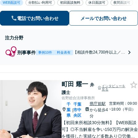
WEB面談可
分割払い利用可
初回面談無料
休日面談可
夜間面談可
不起訴・無罪獲得2,800件以上、多数の
釈放保釈実績で依頼者の社会復帰を強
力に弁護します。
電話でお問い合わせ
メールでお問い合わせ
注力分野
刑事事件
【相談件数24,700件以上／24
事例10件
料金表有
時間365日受付／即日対応】
刑事・少年事件に完全特化し
たリーディングファームで、
冤罪事件から重大事件の弁護
町田 耀一
まで豊富な経験と解決実績！
弁
インタビューを
窃盗・詐欺・暴行・傷害・痴
見る
護士
漢・盗撮・薬物犯罪など幅広
佐野総合法律事務所
い分野に対応可能です！
県庁前駅
営業時間：09:00
千
千葉
~18:00（平日）
葉
市中
から徒歩4
|
県
央区
分
【初回来所相談30分無料】【WEB面談
可】◎不当解雇を争い150万円の解決金
を獲得した実績など多数あり◎労働、