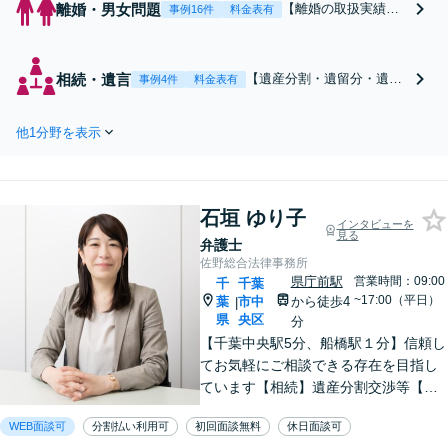
離婚・男女問題
【離婚の取扱実績多
事例16件
料金表有
数／弁護士1８年】熟
年離婚、親権、財産
分与、慰謝料、ＤＶ
相続・遺言
【遺産分割・遺留分・遺言
事例4件
料金表有
保護命令等。複雑困
作成の取扱実績多数】弁護
難な事案の経験豊
士歴1８年。家裁の非常勤
富。家裁の非常勤裁
他1分野を表示
裁判官、調停委員の経験
判官、調停委員の経
有。複雑困難な事案の経験
験有。書籍執筆、セ
も豊富。心が重くなる相続
ミナー講師等、離婚
も、弁護士が寄り添って全
問題に強い弁護士。◉
石垣 ゆり子
面的にサポート◉オンライ
インタビューを
オンライン相談可◉
見る
ン相談可◉ 【千葉駅徒歩13
弁護士
【千葉駅徒歩13分】
分】
佐野総合法律事務所
県庁前駅
営業時間：09:00
千
千葉
~17:00（平日）
葉
市中
から徒歩4
|
県
央区
分
【千葉中央駅5分、船橋駅１分】信頼し
てお気軽にご相談できる存在を目指し
ています【相続】遺産分割交渉等【初
回来所相談30分無料】【離婚・男女】
WEB面談可
分割払い利用可
初回面談無料
休日面談可
損をしない離婚／不貞慰謝料交渉【不