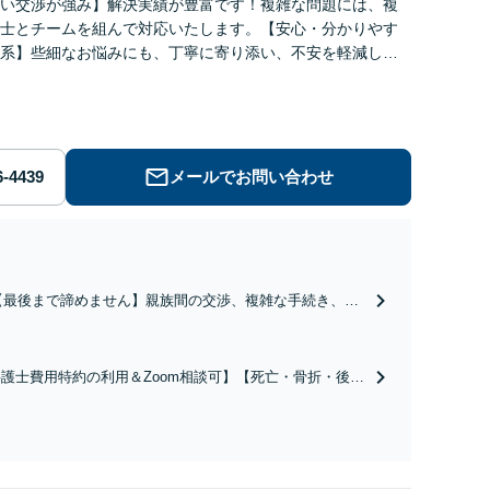
い交渉が強み】解決実績が豊富です！複雑な問題には、複
士とチームを組んで対応いたします。【安心・分かりやす
系】些細なお悩みにも、丁寧に寄り添い、不安を軽減しま
はお気軽にご相談ください。
メールでお問い合わせ
【最後まで諦めません】親族間の交渉、複雑な手続き、全
て対応します！不利な条件で合意してしまう前にご相談く
ださい。【土地・不動産】長期化している問題もできる限
り円滑な交渉へと導きます。事業承継／相続放棄も対応可
護士費用特約の利用＆Zoom相談可】【死亡・骨折・後遺
能。【JR千葉駅近く】駐車場あり
害・むち打ち等】交通事故でご家族がなくなってしまった
やお怪我された方はまずご相談ください。ご自身での対応
は損をしてしまうかもしれません。代わりに交渉・手続き
し、負担を軽減。