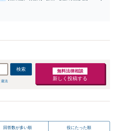
可】【完全個室】
V・モラハラなど複雑な事案もお任せ！粘り強い交渉
で、笑顔になれる解決を目指します【欧州の弁護士と
連携】【フランス語・英語対応】国際離婚・ハーグ条
約案件も円滑に支援【休日・夜間対応】【完全個室】
検索
無料法律相談
新しく投稿する
 違法
回答数が多い順
役にたった順