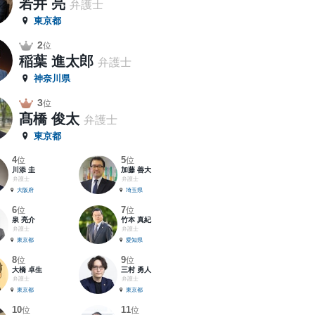
若井 亮
弁護士
東京都
2
位
稲葉 進太郎
弁護士
神奈川県
3
位
髙橋 俊太
弁護士
東京都
4
5
位
位
川添 圭
加藤 善大
弁護士
弁護士
大阪府
埼玉県
6
7
位
位
泉 亮介
竹本 真紀
弁護士
弁護士
東京都
愛知県
8
9
位
位
大橋 卓生
三村 勇人
弁護士
弁護士
東京都
東京都
10
11
位
位