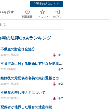
弁護士の方はこちら
&Aを探す
閲覧履歴
マイリスト
ログイン
んして」
分与の法律Q&Aランキング
不動産の財産保全処分
1
2026年7月29日
不貞行為に対する離婚に有利な証拠収集方法と法的手続きについて
2
2026年8月5日
離婚後の元配偶者名義の銀行通帳とカードの処分方法について
2
2026年7月13日
不動産の差し押さえについて
2
2026年7月21日
配偶者が他界した場合の遺産相続