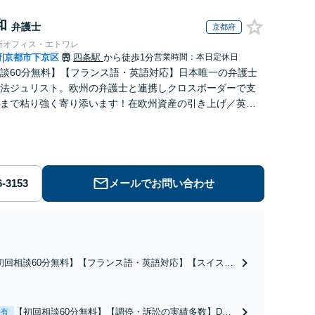
和
弁護士
京都府
所オフィス・エトワレ
府
京都市下京区
四条駅
から徒歩1分
営業時間：本日定休日
|
談60分無料】【フランス語・英語対応】日本唯一の弁護士
法ジュリスト。欧州の弁護士と連携しクロスボーダーで支
まで粘り強く寄り添います！在欧州資産の引き上げ／英仏
務／ハーグ条約案件などお任せ【WEB対応｜休日・夜間相
メールでお問い合わせ
初回相談60分無料】【フランス語・英語対応】【スイス法
ュリスト】欧州の弁護士ネットワークを活かし、あなたが
に望む解決を目指します！法人・個人ともに相談多数。細
かな連絡と粘り強い交渉を徹底【WEB対応｜休日・夜間相
【初回相談60分無料】【調停・訴訟の実績多数】D
表有