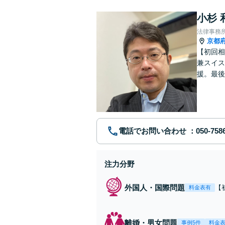
小杉 
法律事務
京都
【初回相
兼スイス
援。最後
日契約法
談可】
電話でお問い合わせ
注力分野
外国人・国際問題
【
料金表有
ジ
真
や
離婚・男女問題
事例5件
料金