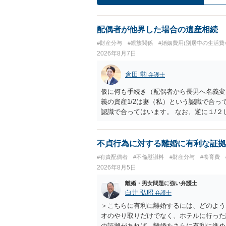
配偶者が他界した場合の遺産相続
#財産分与
#親族関係
#婚姻費用(別居中の生活費
2026年8月7日
倉田 勲
弁護士
仮に何も手続き（配偶者から長男へ名義変
義の資産1/2は妻（私）という認識で合っ
認識で合ってはいます。 なお、逆に１/
人に対して自宅の評価額の１/２の代償金
不貞行為に対する離婚に有利な証拠
#有責配偶者
#不倫慰謝料
#財産分与
#養育費
2026年8月5日
離婚・男女問題に強い弁護士
白井 弘昭
弁護士
＞こちらに有利に離婚するには、どのよう
オのやり取りだけでなく、ホテルに行った
の証拠があれば、離婚をさらに有利に進め