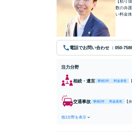
【粘り強
数の弁護
い料金体
す。まず
電話でお問い合わせ
注力分野
相続・遺言
事例1件
料金表有
交通事故
【弁
事例2件
料金表有
障
方
他1分野を表示
で
を