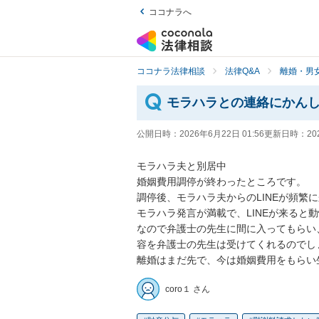
ココナラへ
ココナラ法律相談
法律Q&A
離婚・男
モラハラとの連絡にかん
公開日時：
2026年6月22日 01:56
更新日時：
20
モラハラ夫と別居中

婚姻費用調停が終わったところです。

調停後、モラハラ夫からのLINEが頻繁
モラハラ発言が満載で、LINEが来ると
なので弁護士の先生に間に入ってもらい
容を弁護士の先生は受けてくれるのでしょ
離婚はまだ先で、今は婚姻費用をもらい
coro１ さん