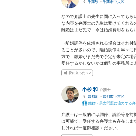
千葉県
>
千葉市中央区
なので弁護士の先生に間に入ってもら
な内容を弁護士の先生は受けてくれるの
離婚はまだ先で、今は婚姻費用をもらい
→離婚調停を依頼される場合はそれ付
ることが多いので、離婚調停を早々に
方で、離婚がまだ先で予定が未定の場合
受任するかしないかは個別の事務所に
役に立った
2
小杉 和
弁護士
京都府
>
京都市下京区
離婚・男女問題に注力する弁
弁護士は一般的には調停、訴訟等を前
は可能で、受任する弁護士も存在しま
しければ一度御相談ください。