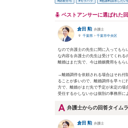
財産分与
モラハラ
慰謝料請求したい
ベストアンサーに選ばれた
倉田 勲
弁護士
千葉県
>
千葉市中央区
なので弁護士の先生に間に入ってもら
な内容を弁護士の先生は受けてくれるの
離婚はまだ先で、今は婚姻費用をもらい
→離婚調停を依頼される場合はそれ付
ることが多いので、離婚調停を早々に
方で、離婚がまだ先で予定が未定の場合
受任するかしないかは個別の事務所に
弁護士からの回答タイム
倉田 勲
弁護士