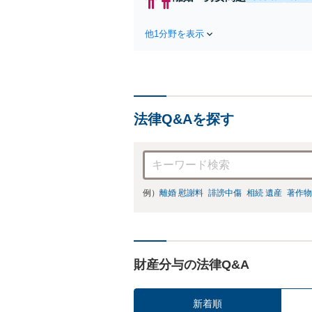
談
他1分野を表示
法律Q&Aを探す
例）
離婚 慰謝料
誹謗中傷
相続 遺産
著作物
財産分与の法律Q&A
新着順