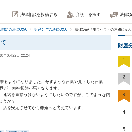
法律相談を投稿する
弁護士を探す
法律Q
女問題の法律Q&A
財産分与の法律Q&A
法律Q&A「モラハラとの連絡にか
して
財産
26年6月22日 22:24
1
2
に来るようになりました。脅すような言葉や見下した言葉、
動悸がし精神状態が悪くなります。

3
、連絡を直接うけないようにしたいのですが、このような内
うか？

生活を安定させてから離婚へと考えています。
4
5