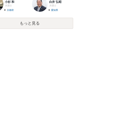
小杉 和
白井 弘昭
弁護士
弁護士
京都府
愛知県
もっと見る