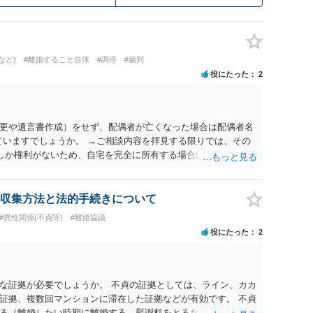
など)
#離婚すること自体
#調停
#裁判
役にたった
2
更や遺言書作成）をせず、配偶者が亡くなった場合は配偶者名
ていますでしょうか。 →ご相談内容を拝見する限りでは、その
２しか権利がないため、自宅を完全に所有する場合は、他の相続
の支払いが必要になります。
収集方法と法的手続きについて
#異性関係(不貞等)
#離婚協議
役にたった
2
な証拠が必要でしょうか。 不貞の証拠としては、ライン、カカ
証拠、複数回マンションに滞在した証拠などが有効です。 不貞
る（離婚したい時期に離婚する、慰謝料をとるなど）ことがで