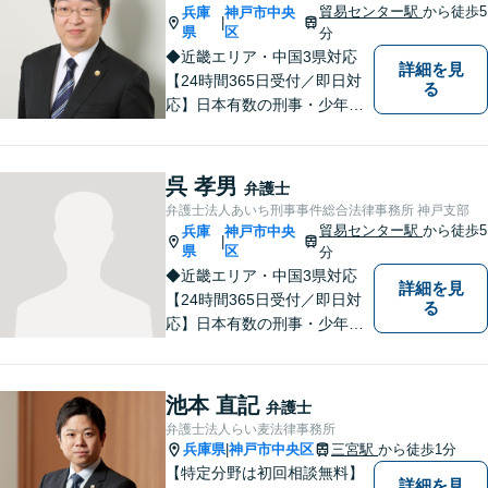
貿易センター駅
から徒歩5
兵庫
神戸市中央
|
県
区
分
◆近畿エリア・中国3県対応
詳細を見
【24時間365日受付／即日対
る
応】日本有数の刑事・少年事
件に完全特化した全国的刑事
総合法律事務所！相談件数24,
700件以上、不起訴・無罪獲
呉 孝男
弁護士
得2,800件以上、多数の釈放保
弁護士法人あいち刑事事件総合法律事務所 神戸支部
釈実績で依頼者の社会復帰を
貿易センター駅
から徒歩5
兵庫
神戸市中央
|
強力に弁護します！
県
区
分
◆近畿エリア・中国3県対応
詳細を見
【24時間365日受付／即日対
る
応】日本有数の刑事・少年事
件に完全特化した全国的刑事
総合法律事務所！相談件数24,
700件以上、不起訴・無罪獲
池本 直記
弁護士
得2,800件以上、多数の釈放保
弁護士法人らい麦法律事務所
釈実績で依頼者の社会復帰を
兵庫県
神戸市中央区
三宮駅
から徒歩1分
|
強力に弁護します！
【特定分野は初回相談無料】
詳細を見