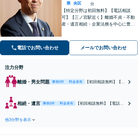
県
央区
分
【特定分野は初回無料】【電話相談
可】【三ノ宮駅近く】離婚不貞・不動
産・遺言相続・企業法務を中心に豊富
な解決実績あり。「すべては依頼者の
ために」をモットーに、高い専門性を
もって最善の解決を実現します。お気
電話でお問い合わせ
メールでお問い合わせ
軽にご相談ください。
注力分野
離婚・男女問題
【初回相談無料】【電
事例3件
料金表有
話面談対応】【三ノ宮
駅近く】離婚・財産分
与・親権・養育費・慰
相続・遺言
【初回相談無料】【電話相
事例3件
料金表有
謝料などでお悩みの方
談可】【三ノ宮駅近く】感
はご相談ください。離
情が絡む身内の問題だから
婚問題に精通した弁護
他3分野を表示
こそ冷静に対応できる弁護
士が、依頼者様にとっ
士が必要です。大切な財産
て「最善の解決方法」
継承のため、相続案件に精
をご提案します。