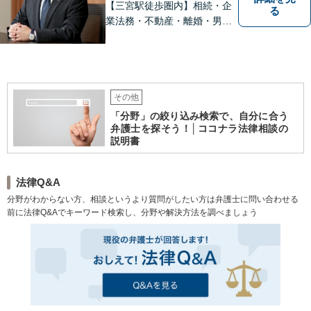
【三宮駅徒歩圏内】相続・企
る
業法務・不動産・離婚・男女
問題等に豊富な経験。親しみ
やすさとフットワークを大切
に、依頼者様と真剣に向き合
い、誠実に対応します。お困
りの際はぜひご相談くださ
その他
い。【休日夜間ご相談可】
「分野」の絞り込み検索で、自分に合う
弁護士を探そう！│ココナラ法律相談の
説明書
法律Q&A
分野がわからない方、相談というより質問がしたい方は弁護士に問い合わせる
前に法律Q&Aでキーワード検索し、分野や解決方法を調べましょう