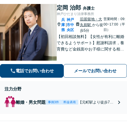
通した弁護士にお任せくだ
定岡 治郎
さい。遺産分割、遺言書作
弁護士
成、事業継承、家族信託な
神戸ひだまり法律事務所
ど幅広いご相談に対応。
旧居留地・大
営業時間：09:
兵
神戸
00~17:00（平
庫
市中
丸前駅
から徒
|
県
央区
日）
歩5分
【初回相談無料】【女性が有利に離婚
できるようサポート】慰謝料請求，養
育費など金銭面やお子様に関する相談
を多数解決【離婚・不倫・男女問題・
遺産相続・交通事故】依頼者様のお気
持ちを大切にしながら交渉します。
電話でお問い合わせ
メールでお問い合わせ
【Web相談可】【平日夜間可】【神戸
大丸の近く】
注力分野
離婚・男女問題
【元町駅より徒歩7
事例3件
料金表有
分】女性が有利に離婚
できるようにサポー
ト！調停／慰謝料請求
／財産分与／養育費／