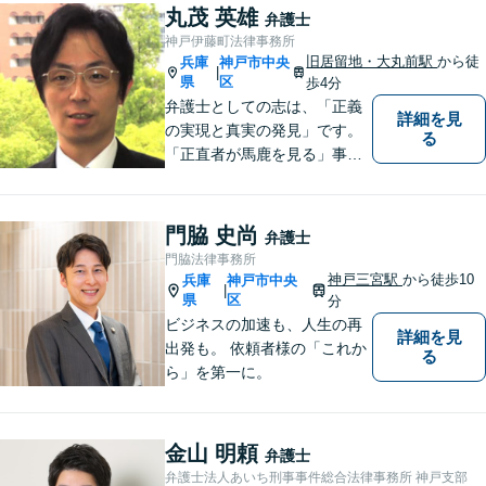
丸茂 英雄
別居中（婚姻費用）な
弁護士
ど、代理人として弁護
神戸伊藤町法律事務所
士が全力で対応。依頼
旧居留地・大丸前駅
から徒
兵庫
神戸市中央
|
者様のお気持ちに寄り
県
区
歩4分
添って対応をします。
弁護士としての志は、「正義
詳細を見
【完全個室で秘密厳
の実現と真実の発見」です。
る
守】【子連れ相談O
「正直者が馬鹿を見る」事は
K】
断じてあってはならないとい
う信念に基づき、状況を冷静
に分析し、情熱を持って事件
門脇 史尚
弁護士
に取り組みます。
門脇法律事務所
神戸三宮駅
から徒歩10
兵庫
神戸市中央
|
県
区
分
ビジネスの加速も、人生の再
詳細を見
出発も。 依頼者様の「これか
る
ら」を第一に。
金山 明頼
弁護士
弁護士法人あいち刑事事件総合法律事務所 神戸支部