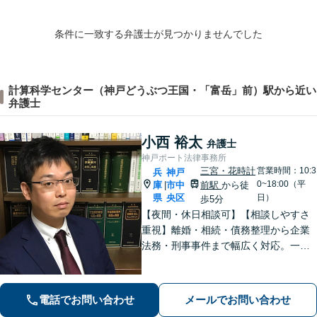
条件に一致する弁護士が見つかりませんでした
計算科学センター（神戸どうぶつ王国・「富岳」前）駅から近い
弁護士
小西 裕太
弁護士
神戸ポート法律事務所
三宮・花時計
営業時間：10:3
兵
神戸
0~18:00（平
庫
市中
前駅
から徒
|
県
央区
日）
歩5分
【夜間・休日相談可】【相談しやすさ
重視】離婚・相続・債務整理から企業
法務・刑事事件まで幅広く対応。一般
民事・家事・労務（使用者側）・不動
産案件もお任せください。海難審判
（海事補佐人）にも対応可能です。
電話でお問い合わせ
メールでお問い合わせ