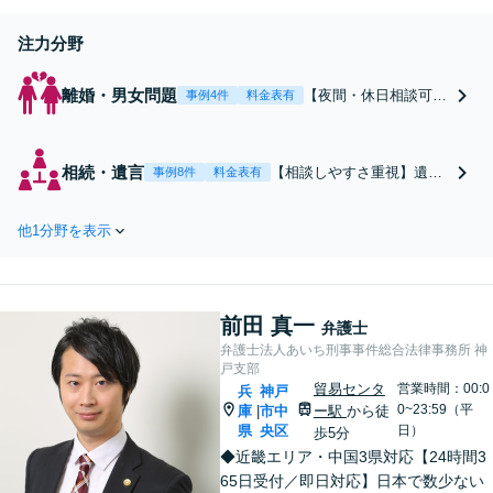
注力分野
離婚・男女問題
【夜間・休日相談可】
事例4件
料金表有
離婚・男女問題を丁寧
にサポート。熟年離婚
や財産分与など、感情
相続・遺言
【相談しやすさ重視】遺産
事例8件
料金表有
とお金が絡む複雑な問
分割・遺留分・使途不明
題も見通しを示しなが
金・不動産相続に対応。相
ら対応します｜神戸三
他1分野を表示
続人が多い、話し合いが進
宮
まないなど、複雑な相続問
題も丁寧に整理します
前田 真一
弁護士
弁護士法人あいち刑事事件総合法律事務所 神
戸支部
貿易センタ
営業時間：00:0
兵
神戸
0~23:59（平
庫
市中
ー駅
から徒
|
県
央区
日）
歩5分
◆近畿エリア・中国3県対応【24時間3
65日受付／即日対応】日本で数少ない