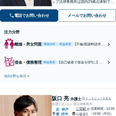
ップ法律事務所は国内29拠点体制で全
国対応！【ご自宅からの電話相談にも
対応(法律相談は完全予約制)】各分野で
電話でお問い合わせ
メールでお問い合わせ
専門性の高い弁護士が寄り添い解決を
サポートします。
注力分野
離婚・男女問題
【不倫/慰謝料請求に
事例14件
料金表有
強い弁護士(したい方/
されている方)】不倫
慰謝料トラブルの相
借金・債務整理
【自己破産で借金を0円に】
料金表有
談は毎月100件以上、
【借金・債務整理の相談実績5,0
慰謝料問題でお困り
00件以上】自己破産の免責許可
の方はご相談・解決
他3分野を表示
を受けられなかった場合、弁護
実績の豊富な弁護士
士費用の返金保証ありで安心。
による無料相談をご
初回相談料は0円。任意整理や
利用ください。【不
個人再生にも対応【土日祝日・
倫相談は初回0円】
阪口 亮
夜間も相談受付】【費用の分割
弁護士
インタビューを見る
【兵庫県全域対応】
払い可】
弁護士法人らい麦法律事務所
三宮駅
か
営業時間：10:00
兵
神戸
~19:00（平日）
庫
市中
ら徒歩1
|