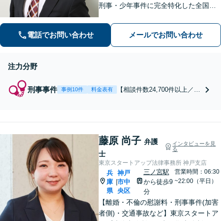
刑事・少年事件に完全特化した全国的
刑事総合法律事務所！相談件数24,700
件以上、不起訴・無罪獲得2,800件以
電話でお問い合わせ
メールでお問い合わせ
上、多数の釈放保釈実績で依頼者の社
会復帰を強力に弁護します。
注力分野
刑事事件
【相談件数24,700件以上／24
事例10件
料金表有
時間365日受付／即日対応】
刑事・少年事件に完全特化し
たリーディングファームで、
冤罪事件から重大事件の弁護
藤原 尚子
まで豊富な経験と解決実績！
弁護
インタビューを見
窃盗・詐欺・暴行・傷害・痴
る
士
漢・盗撮・薬物犯罪など幅広
東京スタートアップ法律事務所 神戸支店
い分野に対応可能です！
三ノ宮駅
営業時間：06:30
兵
神戸
~22:00（平日）
庫
市中
から徒歩9
|
県
央区
分
【離婚・不倫の慰謝料・刑事事件(加害
者側)・交通事故など】東京スタートア