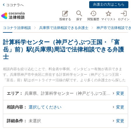
弁護士の方はこちら
ココナラへ
投稿する
探す
閲覧履歴
マイリスト
ログイン
ココナラ法律相談
兵庫県で法律相談できる弁護士
神戸市で法律相談で
計算科学センター（神戸どうぶつ王国・「富
岳」前）駅(兵庫県)周辺で法律相談できる弁護
士
相談内容を絞り込むことで、料金表や事例、インタビュー有無が表示できま
す。兵庫県神戸市中央区に所在する計算科学センター（神戸どうぶつ王国・
「富岳」前）駅はポートライナー沿線の駅です。より多くの弁護士から探した
いときは市区町村検索や同一路線のより大きな駅も追加選択して探すと良いで
しょう。特に各弁護士のプロフィール情報や弁護士費用、強みなどが注目され
エリア
兵庫県、計算科学センター（神戸どうぶつ王国・「富岳」前）駅
変更
ています。『投資詐欺のトラブルを勤務先から通いやすい計算科学センター
（神戸どうぶつ王国・「富岳」前）駅周辺に事務所を構える弁護士に面談予約
相談内容
選択してください
変更
したい』『投資詐欺のトラブル解決の実績豊富な計算科学センター（神戸どう
ぶつ王国・「富岳」前）駅近くの弁護士を検索したい』『初回無料で投資詐欺
を法律相談できる計算科学センター（神戸どうぶつ王国・「富岳」前）駅付近
詳細条件
未選択
変更
の弁護士に面談予約したい』などでお困りの相談者さんにおすすめです。