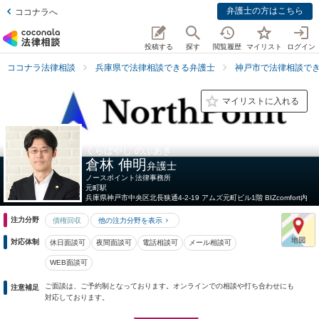
弁護士の方はこちら
ココナラへ
投稿する
探す
閲覧履歴
マイリスト
ログイン
ココナラ法律相談
兵庫県で法律相談できる弁護士
神戸市で法律相談で
マイリストに入れる
くらばやし のぶあき
倉林 伸明
弁護士
ノースポイント法律事務所
元町駅
兵庫県
神戸市中央区北長狭通4-2-19 アムズ元町ビル1階 BIZcomfort内
注力分野
債権回収
他の注力分野を表示
対応体制
休日面談可
夜間面談可
電話相談可
メール相談可
WEB面談可
ご面談は、ご予約制となっております。オンラインでの相談や打ち合わせにも
注意補足
対応しております。