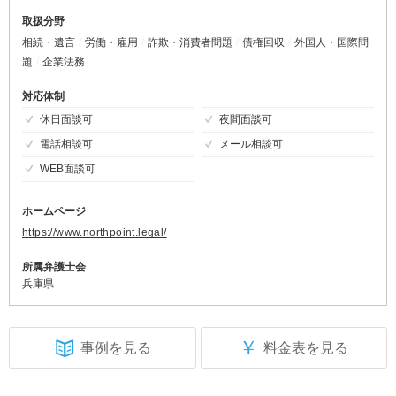
取扱分野
相続・遺言
労働・雇用
詐欺・消費者問題
債権回収
外国人・国際問
題
企業法務
対応体制
休日面談可
夜間面談可
電話相談可
メール相談可
WEB面談可
ホームページ
https://www.northpoint.legal/
所属弁護士会
兵庫県
￥
事例を見る
料金表を見る