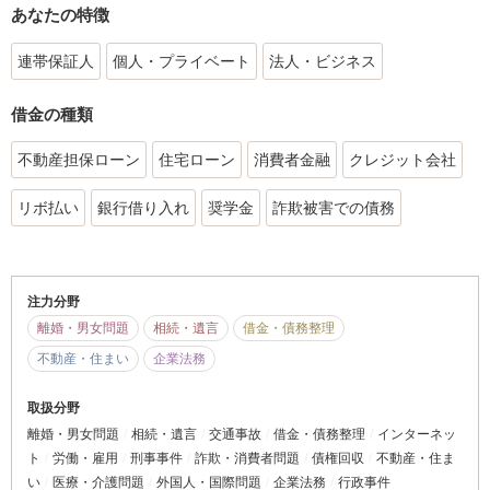
あなたの特徴
連帯保証人
個人・プライベート
法人・ビジネス
借金の種類
不動産担保ローン
住宅ローン
消費者金融
クレジット会社
リボ払い
銀行借り入れ
奨学金
詐欺被害での債務
注力分野
離婚・男女問題
相続・遺言
借金・債務整理
不動産・住まい
企業法務
取扱分野
離婚・男女問題
相続・遺言
交通事故
借金・債務整理
インターネッ
ト
労働・雇用
刑事事件
詐欺・消費者問題
債権回収
不動産・住ま
い
医療・介護問題
外国人・国際問題
企業法務
行政事件