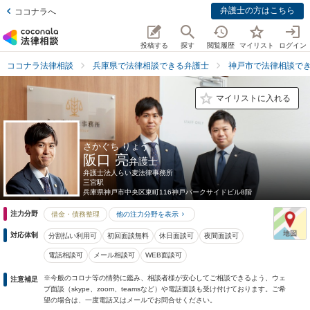
弁護士の方はこちら
ココナラへ
投稿する
探す
閲覧履歴
マイリスト
ログイン
ココナラ法律相談
兵庫県で法律相談できる弁護士
神戸市で法律相談で
マイリストに入れる
さかぐち りょう
阪口 亮
弁護士
弁護士法人らい麦法律事務所
三宮駅
兵庫県
神戸市中央区東町116神戸パークサイドビル8階
注力分野
借金・債務整理
他の注力分野を表示
対応体制
分割払い利用可
初回面談無料
休日面談可
夜間面談可
電話相談可
メール相談可
WEB面談可
※今般のコロナ等の情勢に鑑み、相談者様が安心してご相談できるよう、ウェ
注意補足
ブ面談（skype、zoom、teamsなど）や電話面談も受け付けております。ご希
望の場合は、一度電話又はメールでお問合せください。