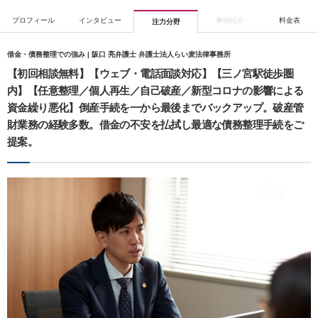
プロフィール
インタビュー
事例紹介
料金表
注力分野
借金・債務整理での強み | 阪口 亮弁護士 弁護士法人らい麦法律事務所
【初回相談無料】【ウェブ・電話面談対応】【三ノ宮駅徒歩圏
内】【任意整理／個人再生／自己破産／新型コロナの影響による
資金繰り悪化】倒産手続を一から最後までバックアップ。破産管
財業務の経験多数。借金の不安を払拭し最適な債務整理手続をご
提案。