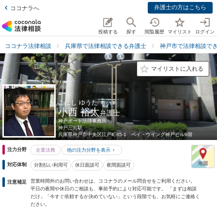
弁護士の方はこちら
ココナラへ
投稿する
探す
閲覧履歴
マイリスト
ログイン
ココナラ法律相談
兵庫県で法律相談できる弁護士
神戸市で法律相談で
マイリストに入れる
こにし ゆうた
小西 裕太
弁護士
神戸ポート法律事務所
神戸三宮駅
兵庫県
神戸市中央区江戸町85-1 ベイ・ウイング神戸ビル9階
注力分野
企業法務
他の注力分野を表示
対応体制
分割払い利用可
休日面談可
夜間面談可
営業時間外のお問い合わせは、ココナラのメール問合せをご利用ください。
注意補足
平日の夜間や休日のご相談も、事前予約により対応可能です。 「まずは相談
だけ」「今すぐ依頼するか決めていない」という段階でも、お気軽にご連絡く
ださい。