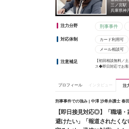
三ノ宮駅
兵庫県
神
注力分野
刑事事件
対応体制
カード利用可
メール相談可
【初回相談無料／土
注意補足
ス◆即日対応でお客
プロフィール
インタビュー
注
刑事事件での強み | 中澤 沙希弁護士 
【即日接見対応◎】「職場・
避けたい」「報道されたくな