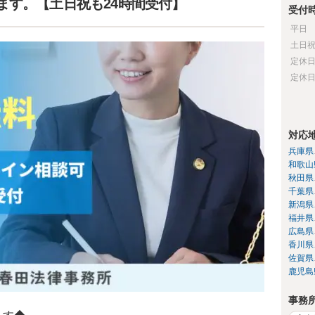
ます。【土日祝も24時間受付】
受付
平日
土日
定休
定休
対応
兵庫県
和歌山
秋田県
千葉県
新潟県
福井県
広島県
香川県
佐賀県
鹿児島
事務