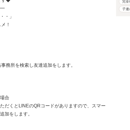
ます◆
完全
━
子連
・・」
スメ！
で当事務所を検索し友達追加をします。
場合
ただくとLINEのQRコードがありますので、スマー
追加をします。