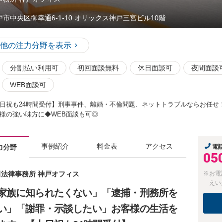
戸市中央区御幸通6-1-10 オリックス神戸三宮ビル10階
他の注力分野を表示
分割払い利用可
初回面談無料
休日面談可
夜間面談
WEB面談可
日祝も24時間受付】刑事事件、離婚・不倫問題、ネットトラブルならお任せ
様の強い味方に◆WEB面談も可◎
事例紹介
料金表
アクセス
力分野
電
05
春田法律事務所 神戸オフィス
※お電
えい
家族に知られたくない」「逮捕・刑務所を
い」「謝罪・示談したい」お客様の生活を