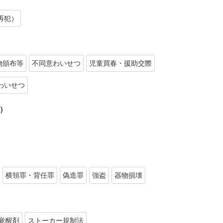
再犯）
物頒布等
不同意わいせつ
児童買春・援助交際
わいせつ
）
横領罪・背任罪
偽造罪
強盗
器物損壊
覚醒剤
ストーカー規制法