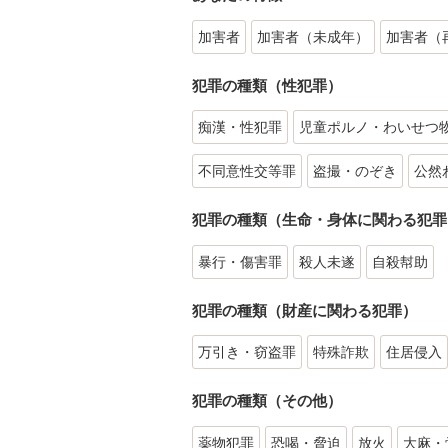
加害者
加害者（未成年）
加害者（
犯罪の種類（性犯罪）
痴漢・性犯罪
児童ポルノ・わいせつ
不同意性交等罪
盗撮・のぞき
公然
犯罪の種類（生命・身体に関わる犯罪
暴行・傷害罪
殺人未遂
自殺幇助
犯罪の種類（財産に関わる犯罪）
万引き・窃盗罪
特殊詐欺
住居侵入
犯罪の種類（その他）
薬物犯罪
恐喝・脅迫
放火
大麻・