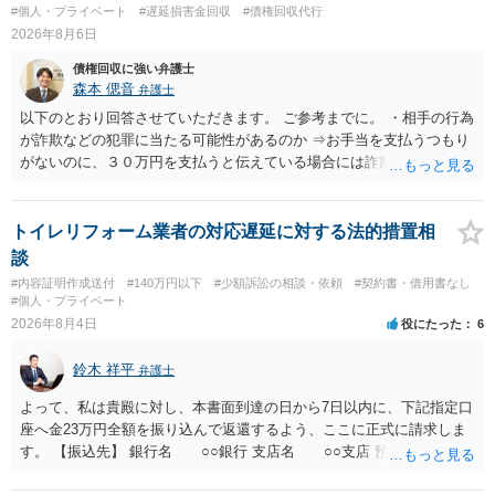
#個人・プライベート
#遅延損害金回収
#債権回収代行
2026年8月6日
債権回収に強い弁護士
森本 偲音
弁護士
以下のとおり回答させていただきます。 ご参考までに。 ・相手の行為
が詐欺などの犯罪に当たる可能性があるのか ⇒お手当を支払うつもり
がないのに、３０万円を支払うと伝えている場合には詐欺罪に該当す
る可能性があります。 ・未払い金を回収するためにどのような法的手
段が取れるのか ⇒契約に基づく履行請求として３０万円を請求するこ
とが考えられますが、 パパ活の契約は、売春防止法に抵触する契約
トイレリフォーム業者の対応遅延に対する法的措置相
であるため、公序良俗に反する契約として 民法上無効（民法９０
談
条）となるため、相手方に請求できない可能性が高いです。 ・相手の
#内容証明作成送付
#140万円以下
#少額訴訟の相談・依頼
#契約書・借用書なし
氏名や住所が分からない状態でも対応可能なのか ⇒訴訟等の裁判上の
#個人・プライベート
手続を利用する場合には、原則として相手方の住所・氏名を把握して
2026年8月4日
役にたった
6
いる必要があります。
鈴木 祥平
弁護士
よって、私は貴殿に対し、本書面到達の日から7日以内に、下記指定口
座へ金23万円全額を振り込んで返還するよう、ここに正式に請求しま
す。 【振込先】 銀行名 ○○銀行 支店名 ○○支店 預金種別 普通
口座番号 ○○○○○○○ 口座名義 ○○○○ 万一、上記期限までに返金がな