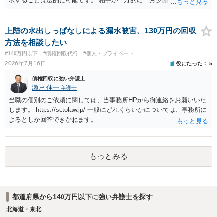
求することは法的に可能です。 相手が一方的に「月少額ずつ返す」と
言ってきたとしても、あなたが同意していない以上、分割払いの合意
は成立していません。当初の返済期日も過ぎているため、一括返済を
求める権利があります。 具体的には、以下の手順で進めるのが効果的
上階の水出しっぱなしによる漏水被害、130万円の回収
です。 分割拒否と一括請求の通知：PayPayのメッセージ等で「分割
方法を相談したい
払いには同意していないため、残額の一括払いを求める」旨を明確に
#140万円以下
#債権回収代行
#個人・プライベート
伝えます。 相手の本名・住所の確認：応じない場合に法的手段（少額
2026年7月16日
役にたった
5
訴訟など）をとるには、相手の身元が必要です。分からない場合は、
まず本名や住所の特定を進めてください。 相手が購入した高額商品
債権回収に強い弁護士
（Switch2等）の事実も踏まえ、応じない場合は法的措置を辞さない姿
瀬戸 伸一
弁護士
勢で交渉に臨むのが現実的かと思います。
当職の個別のご依頼に関しては、当事務所HPから御連絡をお願いいた
します。 https://setolaw.jp/ 一般にどれくらいかについては、事務所に
よるとしか回答できかねます。
もっとみる
都道府県から140万円以下に強い弁護士を探す
北海道・東北