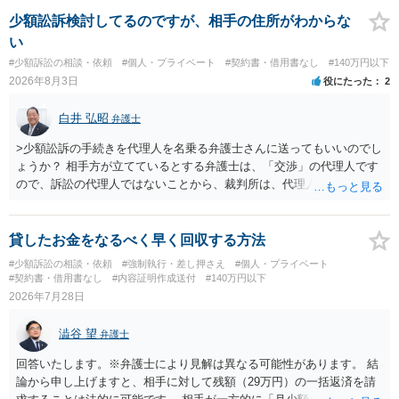
されない場合には、貴殿には任意に返金する意思がないものと判断
し、やむを得ず、返還金23万円及びこれに対する遅延損害金の支払い
少額訟訴検討してるのですが、相手の住所がわからな
を求める民事訴訟、支払督促その他必要な法的手続を直ちに講じま
い
す。 その際には、訴訟に要する費用その他法令上認められる金員につ
#少額訴訟の相談・依頼
#個人・プライベート
#契約書・借用書なし
#140万円以下
いても併せて請求する予定ですので、あらかじめ申し添えます。 本件
2026年8月3日
役にたった
2
は、貴殿自らが契約を解約したことによって生じた返還義務の履行を
求めるものにすぎません。貴殿の仕入先との取引関係や返金時期など
白井 弘昭
弁護士
の内部事情は、私に対する返還義務の発生や履行時期には何ら影響を
及ぼすものではありません。 これ以上、本件の解決を不必要に遅延さ
>少額訟訴の手続きを代理人を名乗る弁護士さんに送ってもいいのでし
せることなく、誠意をもって速やかに返金手続を履行されるよう、強
ょうか？ 相手方が立てているとする弁護士は、「交渉」の代理人です
く求めます。 以上
ので、訴訟の代理人ではないことから、裁判所は、代理人宛ての訴状
を受け取ることは無いと思われます。 なお、交渉段階で代理人が就い
ている場合は、相手方（被告）の住所で訴状を作成提出し、裁判所に
代理人が就いていたことを知らせると（訴状の記載内容から明らかな
貸したお金をなるべく早く回収する方法
場合も）、裁判所が当該代理人弁護士に事前連絡し、引き続き訴訟も
#少額訴訟の相談・依頼
#強制執行・差し押さえ
#個人・プライベート
受任するかを聞いたうえで、受任の意志が明らかになったところで、
#契約書・借用書なし
#内容証明作成送付
#140万円以下
直接被告に送達するのではなく、代理人に訴状の受領を促すこともあ
2026年7月28日
ります。 ラインのやり取りでしか証拠がないと、実際の本人性が明ら
かではありません。もちろん弁護士（２０万円の請求で代理人弁護士
澁谷 望
弁護士
に委任するかも疑わしいのですが）も住所は明らかにしないでしょ
う。 何か本人を示す事実（振込先などの情報）から、相手の住所等の
回答いたします。※弁護士により見解は異なる可能性があります。 結
情報を割り出していくしかないように思えます。 以上、ご参考まで。
論から申し上げますと、相手に対して残額（29万円）の一括返済を請