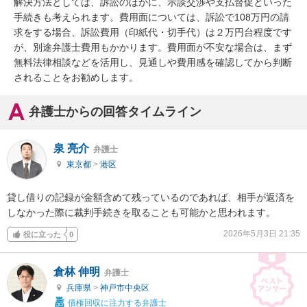
解決方法としては、訴訟のほかに、示談交渉や支払督促といった
手続きも考えられます。費用面については、訴訟で108万円の請
求をする場合、訴訟費用（印紙代・切手代）は２万円台程度です
が、別途弁護士費用もかかります。費用面が不安な場合は、まず
無料法律相談などを活用し、見通しや費用感を確認してから判断
されることをお勧めします。
弁護士からの回答タイムライン
泉 亮介
弁護士
東京都
>
港区
貸し借りの記録が金額含めて残っているのであれば、相手が返済を
しなかった際に裁判手続きを取ることも可能かと思われます。
2026年5月3日 21:35
役に立った
0
倉林 伸明
弁護士
兵庫県
>
神戸市中央区
債権回収に注力する弁護士