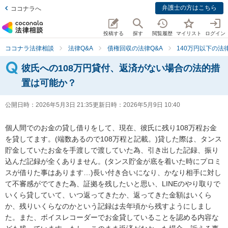
弁護士の方はこちら
ココナラへ
投稿する
探す
閲覧履歴
マイリスト
ログイン
ココナラ法律相談
法律Q&A
債権回収の法律Q&A
140万円以下の法律
彼氏への108万円貸付、返済がない場合の法的措
置は可能か？
公開日時：
2026年5月3日 21:35
更新日時：
2026年5月9日 10:40
個人間でのお金の貸し借りをして、現在、彼氏に残り108万程お金
を貸してます。(端数あるので108万程と記載。)貸した際は、タンス
貯金していたお金を手渡しで渡していた為、引き出した記録、振り
込んだ記録が全くありません。(タンス貯金が底を着いた時にプロミ
スが借りた事はあります…)長い付き合いになり、かなり相手に対し
て不審感がでてきた為、証拠を残したいと思い、LINEのやり取りで
いくら貸していて、いつ返ってきたか、返ってきた金額はいくら
か、残りいくらなのかという記録は去年頃から残すようにしまし
た。また、ボイスレコーダーでお金貸していることを認める内容な