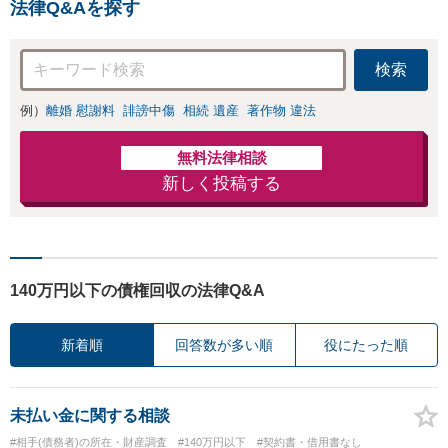
金額アップ／減額
法律Q&Aを探す
防止のために尽
交渉も対応可」
力」加害者側の対
【完全個室対応】
応可：開示請求の
検索
意見照会が来たと
きの対処法、被害
例）
離婚 慰謝料
誹謗中傷
相続 遺産
著作物 違法
者との示談交渉
無料法律相談
新しく投稿する
140万円以下の債権回収の法律Q&A
新着順
回答数が多い順
役にたった順
未払い金に関する相談
#相手(債務者)の所在・財産調査
#140万円以下
#契約書・借用書なし