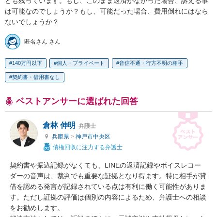
ども残っています。もし、このまま返済がなかった場合、訴える事
は可能なのでしょうか？もし、可能だった場合、費用倒れにはなら
ないでしょうか？
匿名さん さん
140万円以下
個人・プライベート
音信不通・行方不明の相手
契約書・借用書なし
ベストアンサーに選ばれた回答
倉林 伸明
弁護士
兵庫県
>
神戸市中央区
債権回収に注力する弁護士
契約書や振込記録がなくても、LINEの返済記録やボイスレコー
ダーの音声は、裁判でも重要な証拠となり得ます。特に相手が貸
借を認める発言が記録されている点は有利に働く可能性がありま
す。ただし証拠の評価は個別の内容によるため、弁護士への相談
をお勧めします。
