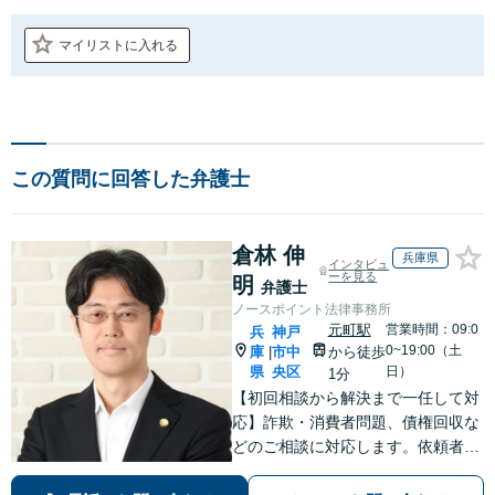
マイリストに入れる
この質問に回答した弁護士
倉林 伸
兵庫県
インタビュ
ーを見る
明
弁護士
ノースポイント法律事務所
元町駅
営業時間：09:0
兵
神戸
0~19:00（土
庫
市中
から徒歩
|
県
央区
日）
1分
【初回相談から解決まで一任して対
応】詐欺・消費者問題、債権回収な
どのご相談に対応します。依頼者の
利益のためにベストを尽くします。
【元町駅1分・土日夜間の相談歓