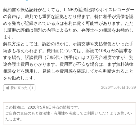
契約書や振込記録がなくても、LINEの返済記録やボイスレコーダー
の音声は、裁判でも重要な証拠となり得ます。特に相手が貸借を認
める発言が記録されている点は有利に働く可能性があります。ただ
し証拠の評価は個別の内容によるため、弁護士への相談をお勧めし
ます。

解決方法としては、訴訟のほかに、示談交渉や支払督促といった手
続きも考えられます。費用面については、訴訟で108万円の請求を
する場合、訴訟費用（印紙代・切手代）は２万円台程度ですが、別
途弁護士費用もかかります。費用面が不安な場合は、まず無料法律
相談などを活用し、見通しや費用感を確認してから判断されること
をお勧めします。
2026年5月6日 10:39
役に立った
1
この投稿は、2026年5月6日時点の情報です。
ご自身の責任のもと適法性・有用性を考慮してご利用いただくようお願いい
たします。