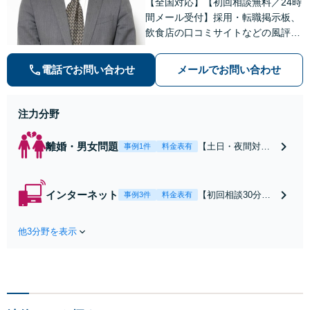
【全国対応】【初回相談無料／24時
間メール受付】採用・転職掲示板、
飲食店の口コミサイトなどの風評被
害対策など実績あり！【刑事】犯罪
の種類を問わず相談可。可能な限り
電話でお問い合わせ
メールでお問い合わせ
早期対応で駆けつけサポート【労
働】不当解雇・残業代請求はおまか
せください
注力分野
離婚・男女問題
【土日・夜間対応
事例1件
料金表有
可】【初回相談30
分無料】「相手方
から書面を提示さ
インターネット
【初回相談30分無
事例3件
料金表有
れたら、サインす
料】状況に応じて
る前にご相談を」
手段を使い分け、
経験豊富な弁護士
他3分野を表示
適切な方法で投稿
が全力で交渉にあ
の削除・発信者情
たります！相手方
報開示請求をおこ
と直接話す精神的
ないます「企業や
負担を軽減「弁護
お店の風評被害対
士の交渉で慰謝料
策／売り上げ低下