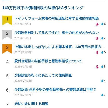
140万円以下の債権回収の法律Q&Aランキング
1
トイレリフォーム業者の対応遅延に対する法的措置相談
6
2026年8月4日
2
少額訟訴検討してるのですが、相手の住所がわからない
2
2026年8月3日
3
上階の水出しっぱなしによる漏水被害、130万円の回収方法を相談したい
5
2026年7月16日
4
貸付金返済の法的手段と慰謝料請求について
3
2026年7月13日
5
少額訴訟を行うにあたっての住所調査
4
2026年7月13日
6
少額訴訟 住所不明の場合勤務先への書類送達は可能？
2
2026年7月12日
7
未払い金に関する相談