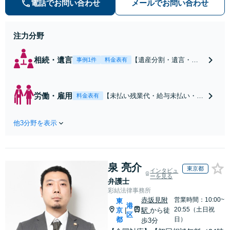
電話でお問い合わせ
メールでお問い合わせ
迎】
注力分野
相続・遺言
【遺産分割・遺言・相
事例1件
料金表有
続トラブル】家族のこ
とだからこそ、早めに
ご相談ください。揉め
労働・雇用
【未払い残業代・給与未払い・退
料金表有
てからでも、揉める前
職金未払い】一人で抱え込まない
でも、対応します。初
でください。あなたの権利は、法
回相談から解決まで一
他3分野を表示
律で守られています。初回相談か
任して対応します。
ら解決まで一任して対応します。
【元町駅1分・土日夜間
【元町駅1分・土日夜間の相談歓
の相談歓迎】
迎】
泉 亮介
東京都
インタビュ
ーを見る
弁護士
彩結法律事務所
赤坂見附
営業時間：10:00~
東
港
20:55（土日祝
京
駅
から徒
|
区
都
日）
歩3分