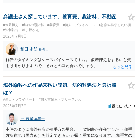
め、詳しい事情が必要です。弁護士へ直接相談した方がよい事案と思
料します。
弁護士さん探しています。養育費、慰謝料、不動産
#仮差押え
#離婚の慰謝料
#養育費
#個人・プライベート
#慰謝料請求したい側
#強制執行・差し押さえ
2026年7月8日
和田 史郎
弁護士
解任のタイミングはケースバイケースですね。 仮差押えをするにも費
用は掛かりますので、それとの兼ね合いでしょう。
海外顧客への作品未払い問題、法的対処法と選択肢
は？
#個人・プライベート
#個人事業主・フリーランス
2026年7月7日
役にたった
3
王 宣麟
弁護士
本件のように海外顧客が相手方の場合、 ・契約書が存在するか ・相手
方所在地（国含め）を特定できるか が最も重要になります。 相手方の