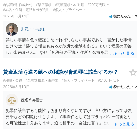
#内容証明作成送付
#架空請求
#高額請求への対応
#200万円以上
#本名・住所・電話番号が判明
#個人・プライベート
2026年6月14日
役にたった
2
川添 圭
弁護士
詳しい事情を色々確認しなければならない事案であり、書かれた事情
だけでは「勝てる場合もあるが敗訴の危険もある」という程度の回答
しか出来ません。 なぜ「免許証の写真と住所と名前を悪用され」たの
か思い当たる点があるのか、保証人である以上書面または電磁的記録
で契約する必要がありますが主債務者は誰なのか（面識はあるのか
等）、フィッシングサイトやマルウェア被害等に遭っていないか等の
貸金返済を巡る親への相談が脅迫罪に該当するか？
重要な基礎事情を踏まえて判断する必要がありますし、仮に支払を免
#恐喝・脅迫
#名誉毀損罪・侮辱罪
#個人・プライベート
#140万円以下
れない可能性があるとしても（判決もやむなしとして）断固争う姿勢
2026年6月13日
役にたった
2
が重要かもしれません（逆に早期に和解する方がよいケースもあるで
しょう）。少なくとも、請求金額が大きいので、適切な解決のために
匿名A
弁護士
は弁護士へ依頼することが必須ではないかと思います。
犯罪に該当する可能性はあまり高くないですが、言い方によっては強
要罪などの問題は生じます。民事責任としてはプライバシー侵害とな
る可能性は十分あります。逆に相手の「会社に言う」という発言は脅
迫の可能性はあります。ただ、この種のトラブルでは警察は動かない
（双方の主張ともに取り合わない）でしょう。 返済がなされないので