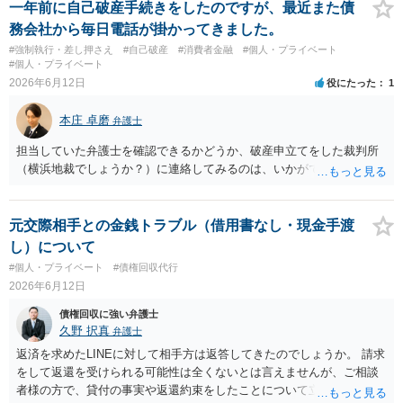
あれば訴訟や支払督促など法的措置を取るべきというのが法律相談と
一年前に自己破産手続きをしたのですが、最近また債
しての模範解答となります。「親に言う」という行為が犯罪に該当し
務会社から毎日電話が掛かってきました。
ないとしても、本件のように余計なトラブルを招き、相手が反発して
#強制執行・差し押さえ
#自己破産
#消費者金融
#個人・プライベート
任意の返済が期待できなくなり、事情によっては不法行為を主張され
#個人・プライベート
て事実上相殺（減額）となってしまうリスクもあり、何の得にもなり
2026年6月12日
役にたった
1
ません。
本庄 卓磨
弁護士
担当していた弁護士を確認できるかどうか、破産申立てをした裁判所
（横浜地裁でしょうか？）に連絡してみるのは、いかがでしょうか。
元交際相手との金銭トラブル（借用書なし・現金手渡
し）について
#個人・プライベート
#債権回収代行
2026年6月12日
債権回収に強い弁護士
久野 択真
弁護士
返済を求めたLINEに対して相手方は返答してきたのでしょうか。 請求
をして返還を受けられる可能性は全くないとは言えませんが、ご相談
者様の方で、貸付の事実や返還約束をしたことについて立証する必要