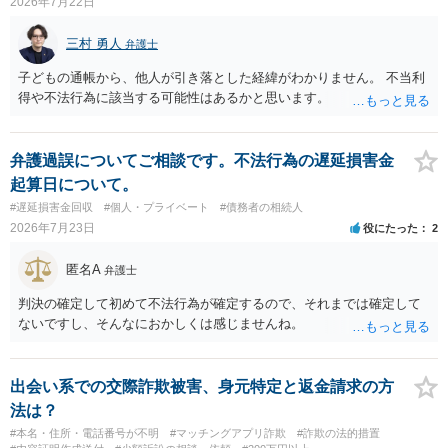
2026年7月22日
訴訟など）をとるには、相手の身元が必要です。分からない場合は、
まず本名や住所の特定を進めてください。 相手が購入した高額商品
三村 勇人
弁護士
（Switch2等）の事実も踏まえ、応じない場合は法的措置を辞さない姿
勢で交渉に臨むのが現実的かと思います。
子どもの通帳から、他人が引き落とした経緯がわかりません。 不当利
得や不法行為に該当する可能性はあるかと思います。
弁護過誤についてご相談です。不法行為の遅延損害金
起算日について。
#遅延損害金回収
#個人・プライベート
#債務者の相続人
2026年7月23日
役にたった
2
匿名A
弁護士
判決の確定して初めて不法行為が確定するので、それまでは確定して
ないですし、そんなにおかしくは感じませんね。
出会い系での交際詐欺被害、身元特定と返金請求の方
法は？
#本名・住所・電話番号が不明
#マッチングアプリ詐欺
#詐欺の法的措置