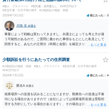
#個人・プライベート
#契約書・借用書なし
#140万円以下
#音信不通・行方不明の相手
#少額訴訟の相談・依頼
2026年7月13日
役にたった
3
川添 圭
弁護士
事案によって戦略は変わってきますし、弁護士によっても考え方が違
う可能性があるので、ご質問に書かれた事情をもとにした私見として
回答すると、あなたの立替分（時期と金額）を確定させた上で、淡々
と訴訟提起する方がよい事案ではないかと思料します。支払督促だ
と、もし異議申立てがなされる可能性が高そうであれば時間の浪費
（通常訴訟へ移行する日数分空転する）になりますし、支払督促及び
少額訴訟を行うにあたっての住所調査
その異議後の通常訴訟は相手方の住所地が管轄裁判所になるため（特
#少額訴訟の相談・依頼
#個人・プライベート
#音信不通・行方不明の相手
に相手方が遠方である場合は）対応が面倒な場合があるからです。相
#140万円以下
手方の主張については、和解で減額を考慮すればよいと思います。 な
2026年7月13日
役にたった
4
お、残念ながら、「連絡も返ってこず、返済の目処も立たずで精神的
ダメージが大きく」という理由では、慰謝料請求は通常は認められま
匿名A
弁護士
せん。
就業場所への送達を試みることになりますが、勤務先への送達は不奏
功になる場合がありますので（会社によっては就業場所送達は受取拒
否する方針にしている場合があります）、その場合は自宅の住所調査
が必要になるでしょう。