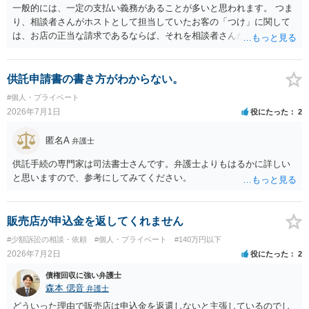
う点でリスクがあることをご留意いただく必要があるでしょう。
一般的には、一定の支払い義務があることが多いと思われます。 つま
り、相談者さんがホストとして担当していたお客の「つけ」に関して
は、お店の正当な請求であるならば、それを相談者さんが（回収し
て）支払うことを店と約束して「売掛け」となっているのであれば、
いわゆる、債務引受け契約が成立していますので、支払い義務はある
ことになります。 義務があるとはいえ、脅迫などの方法で取り立てる
供託申請書の書き方がわからない。
ことは許されませんので、それについては、証拠を保存し警察にご相
#個人・プライベート
談ください。 また、債務が高額になっているのであれば、破産等を検
2026年7月1日
役にたった
2
討することも視野に入れてください。
匿名A
弁護士
供託手続の専門家は司法書士さんです。弁護士よりもはるかに詳しい
と思いますので、参考にしてみてください。
販売店が申込金を返してくれません
#少額訴訟の相談・依頼
#個人・プライベート
#140万円以下
2026年7月2日
役にたった
2
債権回収に強い弁護士
森本 偲音
弁護士
どういった理由で販売店は申込金を返還しないと主張しているのでし