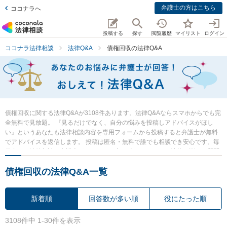
弁護士の方はこちら
ココナラへ
投稿する
探す
閲覧履歴
マイリスト
ログイン
ココナラ法律相談
法律Q&A
債権回収の法律Q&A
債権回収に関する法律Q&Aが3108件あります。法律Q&Aならスマホからでも完
全無料で見放題。 『見るだけでなく、自分の悩みを投稿しアドバイスがほし
い』というあなたも法律相談内容を専用フォームから投稿すると弁護士が無料
でアドバイスを返信します。 投稿は匿名・無料で誰でも相談でき安心です。毎
日多くの法律相談に弁護士がアドバイス中。 今すぐあなたの法律の悩み・質問
を検索・投稿し弁護士の知恵を借りて解決の一歩を踏み出しましょう。
債権回収の法律Q&A一覧
新着順
回答数が多い順
役にたった順
3108件中 1-30件を表示