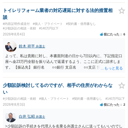
トイレリフォーム業者の対応遅延に対する法的措置相
談
#内容証明作成送付
#個人・プライベート
#契約書・借用書なし
#少額訴訟の相談・依頼
#140万円以下
2026年8月4日
役にたった
6
鈴木 祥平
弁護士
よって、私は貴殿に対し、本書面到達の日から7日以内に、下記指定口
座へ金23万円全額を振り込んで返還するよう、ここに正式に請求しま
す。 【振込先】 銀行名 ○○銀行 支店名 ○○支店 預金種別 普通
口座番号 ○○○○○○○ 口座名義 ○○○○ 万一、上記期限までに返金がな
されない場合には、貴殿には任意に返金する意思がないものと判断
し、やむを得ず、返還金23万円及びこれに対する遅延損害金の支払い
少額訟訴検討してるのですが、相手の住所がわからな
を求める民事訴訟、支払督促その他必要な法的手続を直ちに講じま
い
す。 その際には、訴訟に要する費用その他法令上認められる金員につ
#少額訴訟の相談・依頼
#個人・プライベート
#契約書・借用書なし
#140万円以下
いても併せて請求する予定ですので、あらかじめ申し添えます。 本件
2026年8月3日
役にたった
2
は、貴殿自らが契約を解約したことによって生じた返還義務の履行を
求めるものにすぎません。貴殿の仕入先との取引関係や返金時期など
白井 弘昭
弁護士
の内部事情は、私に対する返還義務の発生や履行時期には何ら影響を
及ぼすものではありません。 これ以上、本件の解決を不必要に遅延さ
>少額訟訴の手続きを代理人を名乗る弁護士さんに送ってもいいのでし