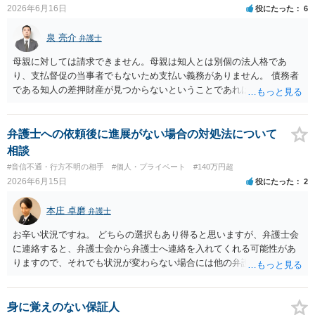
情報取得手続き等があります。 ・相手に資力がない場合はどうなるの
2026年6月16日
役にたった
6
か →強制執行手続きを利用しても相手に資力がなければ利用できませ
んので、法的手続きでは回収できないことになります。 ・費用倒れと
泉 亮介
弁護士
なるリスクはどの程度あるのか →相手の具体的な資力次第となりま
す。少なくとも弁護士に依頼する場合は最初に着手金がかかることが
母親に対しては請求できません。母親は知人とは別個の法人格であ
多いので、相手から回収できなければ費用倒れとなります。 経験上、
り、支払督促の当事者でもないため支払い義務がありません。 債務者
相手の資力や勤務先も不明の場合、費用倒れとなることも多いです。
である知人の差押財産が見つからないということであれば、現実的に
それ以上の回収は難しいかと思われます。
弁護士への依頼後に進展がない場合の対処法について
相談
#音信不通・行方不明の相手
#個人・プライベート
#140万円超
2026年6月15日
役にたった
2
本庄 卓磨
弁護士
お辛い状況ですね。 どちらの選択もあり得ると思いますが、弁護士会
に連絡すると、弁護士会から弁護士へ連絡を入れてくれる可能性があ
りますので、それでも状況が変わらない場合には他の弁護士を探すと
いうことでもよいかもしれません。参考にしてください。
身に覚えのない保証人