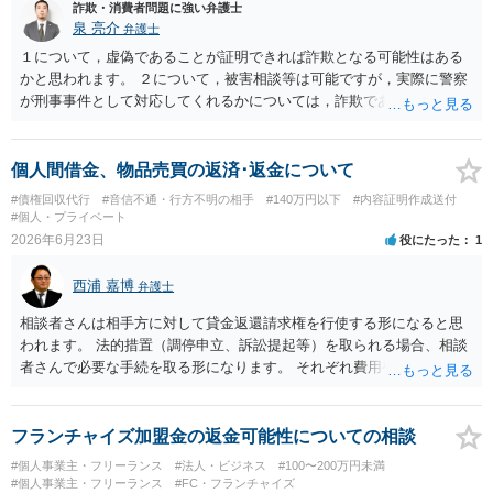
詐欺・消費者問題に強い弁護士
効果的な場合があります（商売によってはその日の売上金を回収でき
泉 亮介
弁護士
る場合もありますし、そうでなくても、執行官の訪問は物理的な圧力
になります）。もちろん、弁護士費用や各種の実費（弁護士会照会に
１について，虚偽であることが証明できれば詐欺となる可能性はある
は1回あたり5,000～6,000円程度かかります）の負担を考えると費用倒
かと思われます。 ２について，被害相談等は可能ですが，実際に警察
れの懸念はありますので、最終的にどこまでやるのかは考える必要が
が刑事事件として対応してくれるかについては，詐欺であることをど
ありますが、いずれにせよ、弁護士へ直接相談して費用などをお尋ね
の程度証明できる資料があるかによってくぁってくるかと思われま
いただいた方がよいかと思います。
す。 ３について，相手と連絡が取れるのであれば内容証明や電話での
連絡等から交渉をすることtなるかと思われます。弁護士を立てること
個人間借金、物品売買の返済･返金について
を想定されている場合，裁判をする場合だと，弁護士費用との関係か
#債権回収代行
#音信不通・行方不明の相手
#140万円以下
#内容証明作成送付
ら全額回収できたとしてもご自身の経済的な利益は少ないかと思われ
#個人・プライベート
ます。 ４について，実際の内容次第ですが，可能な場合も多いです。
2026年6月23日
役にたった
1
５について，可能かと思われます。 ６について，内容証明については
住んで居る場所が判明しないと送付は出来ないでしょう。裁判手続き
西浦 嘉博
弁護士
については，住民票上の住所へ住んでいないことを調査したうえで，
公示送達という方法により訴訟提起することとなります。 ７につい
相談者さんは相手方に対して貸金返還請求権を行使する形になると思
て，プライバシー権侵害や名誉権侵害として相手から逆に請求を受け
われます。 法的措置（調停申立、訴訟提起等）を取られる場合、相談
るきっかけとなりかねないため，避けたほうが良いかと思われます。
者さんで必要な手続を取る形になります。 それぞれ費用や労力、時間
を要し、債務名義（判決等）を得たとしても、相手方に資力がなけれ
ば回収できないリスクがあることに留意ください。 一般民事となりま
すので、お住まいの地域の市役所での法律相談会の利用や、（資力要
フランチャイズ加盟金の返金可能性についての相談
件がありますが）法テラスでの相談を検討ください。
#個人事業主・フリーランス
#法人・ビジネス
#100〜200万円未満
#個人事業主・フリーランス
#FC・フランチャイズ