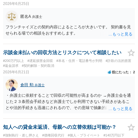
2026年6月25日
匿名A
弁護士
フランチャイズとの契約内容によるところが大きいです。 契約書を見
せられる場での相談をおすすめします。
示談金未払いの回収方法とリスクについて相談したい
#200万円以上
#遅延損害金回収
#本名・住所・電話番号が判明
#詐欺の法的措置
#返金請求
#契約解除・契約取消
2026年6月21日
役にたった
2
倉田 勲
弁護士
・弁護士に依頼することで回収の可能性が高まるのか →弁護士会を通
じた２３条照会手続きなど弁護士でしか利用できない手続きがあるこ
とや法的手続きも迅速にされるので、その意味で抽象的にはご本人が
ご自身で行うよりは高まるとは思われます。 ・本人で進められる手続
があるのか →裁判や強制執行手続きなどは書類や手続きを踏めば本人
でも進めることは可能です。 ・財産調査としてどのようなことが可能
知人への貸金未返済、母親への立替依頼は可能か？
なのか →一般的には裁判手続き後の財産開示手続きや第三者に対する
#強制執行・差し押さえ
#債権回収代行
#個人・プライベート
#140万円以下