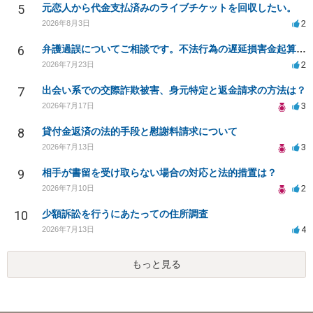
5
元恋人から代金支払済みのライブチケットを回収したい。
2
2026年8月3日
6
弁護過誤についてご相談です。不法行為の遅延損害金起算日について。
2
2026年7月23日
7
出会い系での交際詐欺被害、身元特定と返金請求の方法は？
3
2026年7月17日
8
貸付金返済の法的手段と慰謝料請求について
3
2026年7月13日
9
相手が書留を受け取らない場合の対応と法的措置は？
2
2026年7月10日
10
少額訴訟を行うにあたっての住所調査
4
2026年7月13日
もっと見る