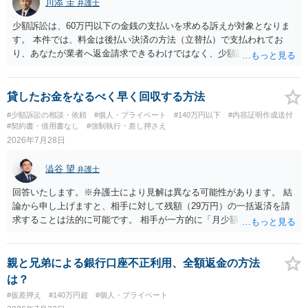
川添 圭
弁護士
隣り合わせになることは避けたいという心理が働くことも無理からぬ
ところです。一方、チケットがエリア指定のアリーナ席であれば隣り
少額訴訟は、60万円以下の金銭の支払いを求める訴えが対象となりま
合わせにならずに済むかもしれませんし、そのチケットが入手困難で
す。 本件では、料金は後払い決済の方法（立替払）で支払われてお
あったり特別席であったりすれば、判断は変わってくるかもしれませ
り、あなたが業者へ返金請求できるわけではなく、少額訴訟は使えな
ん。当該チケットがチケット転売防止法に規定する特定興行入場券に
いと思われます。 当該事業者と後払い決済業者を被告として債務不存
該当し、券面上使用者が指定されている場合には、チケット引渡し以
在確認請求訴訟を提起することも考えられますが、まずは後払い決済
外に選択肢がない場合もあるでしょう。 このように、本件の紛争は、
業者へ（原契約のクーリング・オフの証拠の写しとともに）支払拒絶
貸したお金をなるべく早く回収する方法
法的には「当事者の合理的意思」がどこにあるのかを追求した解決が
の通知書を送り、もし訴訟や支払督促を行ってきた場合には全面的に
#少額訴訟の相談・依頼
#個人・プライベート
#140万円以下
#内容証明作成送付
必要になると思われます。なかなか難しい問題なので、弁護士によっ
争う、というやり方がベターではないかと思います。弁護士会の相談
#契約書・借用書なし
#強制執行・差し押さえ
ても回答は異なるかもしれません。
センター等で、消費者問題に強い弁護士（消費者保護委員会に所属し
2026年7月28日
ているなど）へ相談されることをお勧めします。
澁谷 望
弁護士
回答いたします。※弁護士により見解は異なる可能性があります。 結
論から申し上げますと、相手に対して残額（29万円）の一括返済を請
求することは法的に可能です。 相手が一方的に「月少額ずつ返す」と
言ってきたとしても、あなたが同意していない以上、分割払いの合意
は成立していません。当初の返済期日も過ぎているため、一括返済を
求める権利があります。 具体的には、以下の手順で進めるのが効果的
親と兄弟による銀行口座不正利用、全額返金の方法
です。 分割拒否と一括請求の通知：PayPayのメッセージ等で「分割
は？
払いには同意していないため、残額の一括払いを求める」旨を明確に
#仮差押え
#140万円超
#個人・プライベート
伝えます。 相手の本名・住所の確認：応じない場合に法的手段（少額