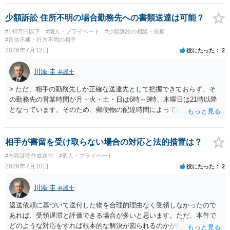
少額訴訟 住所不明の場合勤務先への書類送達は可能？
#140万円以下
#個人・プライベート
#少額訴訟の相談・依頼
#音信不通・行方不明の相手
2026年7月12日
役にたった
2
川添 圭
弁護士
> ただ、相手の勤務先しか正確な送達先として把握できておらず、そ
の勤務先の営業時間が月・火・土・日は6時～9時、木曜日は21時以降
となっています。そのため、郵便物の配達時間によっては受け取りが
難しい可能性があります。 営業時間を具体的に明らかにして、早朝・
夜間の送達を上申するのが基本になりますが、感覚的には郵便局を動
かすには早すぎるので執行官送達を申し立てる必要があるかもしれま
相手が書留を受け取らない場合の対応と法的措置は？
せん。裁判所としては（あまりに特殊すぎて）就業場所送達を認めな
#内容証明作成送付
#個人・プライベート
い可能性もありますし、執行官送達には費用もかかりますので、まず
2026年7月10日
役にたった
2
は裁判所へ相談した方がよいと思います。
川添 圭
弁護士
返送依頼に基づいて送付した物を合理的理由なく受領しなかったので
あれば、受領遅滞と評価できる場合が多いと思います。ただ、本件で
どのような対応をすれば根本的な解決が図られるのかが問題になるた