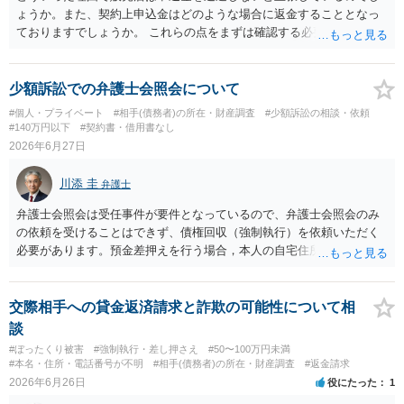
ょうか。また、契約上申込金はどのような場合に返金することとなっ
ておりますでしょうか。 これらの点をまずは確認する必要があるかと
存じます。 ご参考までに。
少額訴訟での弁護士会照会について
#個人・プライベート
#相手(債務者)の所在・財産調査
#少額訴訟の相談・依頼
#140万円以下
#契約書・借用書なし
2026年6月27日
川添 圭
弁護士
弁護士会照会は受任事件が要件となっているので、弁護士会照会のみ
の依頼を受けることはできず、債権回収（強制執行）を依頼いただく
必要があります。預金差押えを行う場合，本人の自宅住所（住民登録
地）が必要になりますので、電話番号や銀行口座を把握しているので
あれば、まず電話会社や金融機関等へ本人確認資料記載の住所を照会
し、そこから最新の住民票を確認していくのが常套手段であり、その
交際相手への貸金返済請求と詐欺の可能性について相
上で、さらに主要金融機関の口座情報や残高を弁護士会照会で調べる
談
ことも多いです（なお、判決記載の住所に通常送達ができているので
#ぼったくり被害
#強制執行・差し押さえ
#50〜100万円未満
あれば、最終的には、強制執行の場合の債務者への送達は、公示送達
#本名・住所・電話番号が不明
#相手(債務者)の所在・財産調査
#返金請求
まで行わなくても付郵便送達等でクリアできることがほとんどで
2026年6月26日
役にたった
1
す）。 また、個人事業を行っているのであれば、店舗への動産執行も