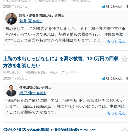
#内容証明作成送付
#少額訴訟の相談・依頼
#200万円以上
2026年7月17日
役にたった
3
詐欺・消費者問題に強い弁護士
若井 亮
弁護士
初めまして。 ご相談内容を拝見しました。 まず、相手方の携帯電話番
号が分かっているのであれば、契約者情報の照会を行い、住民票を取
得することで身元を特定できる可能性はあります。 ただ、他人名義の
携帯電話であるなどした場合には特定に結びつけることは難しいとこ
ろです。 LINEについても、詐欺の事案であれば照会できる可能性はあ
りますが、携帯電話の番号を経由する方法より難しくなります。 身元
上階の水出しっぱなしによる漏水被害、130万円の回収
を特定した後は、返金の理屈があるかどうかを確認していきます。 基
方法を相談したい
本的に贈与に該当する場合には返金請求ができません。 詐欺を含め、
#140万円以下
#債権回収代行
#個人・プライベート
当方に返金の理屈があるかどうかを確認していきます。 さらに、渡し
2026年7月16日
役にたった
5
た金額について、裏付けがあるかどうかも精査します。 上記を経て、
身元の特定、返金の理屈があると判断できるのであれば、まずは交渉
債権回収に強い弁護士
からスタートすることになるでしょう。 ご理解のとおり、詐欺である
瀬戸 伸一
弁護士
ことの立証は簡単ではありません。 刑事事件化が出来るのであれば、
当職の個別のご依頼に関しては、当事務所HPから御連絡をお願いいた
返金交渉で有利になる可能性がありますが、民事上の詐欺の立証以上
します。 https://setolaw.jp/ 一般にどれくらいかについては、事務所に
に難しいところがあります。 こちらについては、一度、最寄りの警察
よるとしか回答できかねます。
署に被害相談をするようにしてください。 具体的な見通しに関して
は、証拠を拝見する必要があるため、直接弁護士にご相談された方が
良いかと思います。
貸付金返済の法的手段と慰謝料請求について