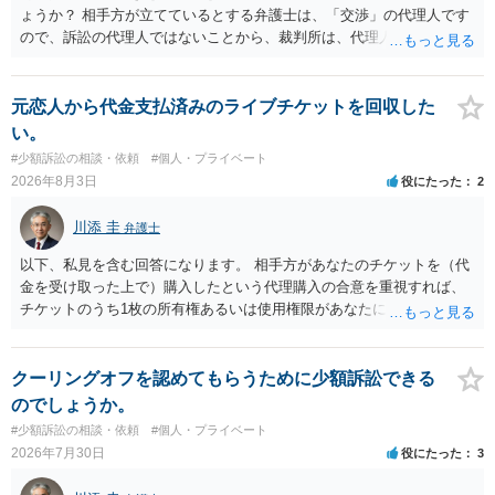
せることなく、誠意をもって速やかに返金手続を履行されるよう、強
ょうか？ 相手方が立てているとする弁護士は、「交渉」の代理人です
く求めます。 以上
ので、訴訟の代理人ではないことから、裁判所は、代理人宛ての訴状
を受け取ることは無いと思われます。 なお、交渉段階で代理人が就い
ている場合は、相手方（被告）の住所で訴状を作成提出し、裁判所に
代理人が就いていたことを知らせると（訴状の記載内容から明らかな
元恋人から代金支払済みのライブチケットを回収した
場合も）、裁判所が当該代理人弁護士に事前連絡し、引き続き訴訟も
い。
受任するかを聞いたうえで、受任の意志が明らかになったところで、
#少額訴訟の相談・依頼
#個人・プライベート
直接被告に送達するのではなく、代理人に訴状の受領を促すこともあ
2026年8月3日
役にたった
2
ります。 ラインのやり取りでしか証拠がないと、実際の本人性が明ら
かではありません。もちろん弁護士（２０万円の請求で代理人弁護士
川添 圭
弁護士
に委任するかも疑わしいのですが）も住所は明らかにしないでしょ
う。 何か本人を示す事実（振込先などの情報）から、相手の住所等の
以下、私見を含む回答になります。 相手方があなたのチケットを（代
情報を割り出していくしかないように思えます。 以上、ご参考まで。
金を受け取った上で）購入したという代理購入の合意を重視すれば、
チケットのうち1枚の所有権あるいは使用権限があなたにあり、チケッ
トの引渡しを求める権利があるという主張が認められやすいといえま
す。 一方、このチケット購入には「相手方と一緒に行く」という合意
も付随していたことを無視することができません。こちらを重視すれ
クーリングオフを認めてもらうために少額訴訟できる
ば、交際を終了させたことにより「一緒に行く」という結果の実現に
のでしょうか。
重大な障害が発生しており、当然にチケットを引き渡すべきといえる
#少額訴訟の相談・依頼
#個人・プライベート
かは微妙であり、むしろ返金すべきとするのが当事者の合理的意思に
2026年7月30日
役にたった
3
合致するのではないか、という判断に傾くことになると思います。 例
えば、当該チケットが座席指定である場合、交際を解消した2人が当日