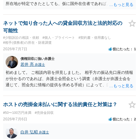
所在地が特定できたとしても、仮に国外在住者であれば、当該国の弁
護士を起用してレターを送付するか、示談交渉を依頼するかを検討し
なければなりませんが、海外弁護士は一般的に、日本の弁護士よりも
タイムチャージが高く、費用倒れになる可能性も高いです。 公開の場
ネットで知り合った人への貸金回収方法と法的対応の
で詳細なご相談を聞くには限界がありますので、詳細は別途お問合せ
可能性
いただいた方がよいかと存じます。
#少額訴訟の相談・依頼
#個人・プライベート
#契約書・借用書なし
#相手(債務者)の所在・財産調査
2026年7月7日
役にたった
1
債権回収に強い弁護士
若井 亮
弁護士
初めまして。 ご相談内容を拝見しました。 相手方の振込先口座の情報
が分かるのであれば、弁護士会照会という調査（弁護士が弁護士会を
通じて、照会先に情報の提供を求める手続）によって、口座名義人の
情報（氏名や口座開設時の住所）を取得できる可能性があります。 口
座名義人の身元が明らかになった後、住所地に貸金を返還するよう求
める書面を送るという方法が考えられます。 ただ、弁護士会照会を利
ホストの売掛金未払いに関する法的責任と対策は？
用する場合には、弁護士への依頼が必要になりコストがかかってしま
#50〜100万円未満
#売掛金回収
います。 また、書面を送っても無視をされる可能性も否定できませ
2026年7月6日
役にたった
2
ん。 さらに、相手方が連絡を寄こしてきても、弁済の資力が無けれ
ば、長期間の分割弁済になる可能性もあります。 以上、対応できるこ
白井 弘昭
弁護士
とはあるものの、コストの面や相手方のリアクション次第であるとい