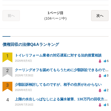
がありますので、なかなか骨が折れると思います。 そのため、お近く
の弁護士に、貸付メモやLINEの履歴を持って、具体的に相談に行かれ
るのがよろしいかと思います。 以上ご参考までに。
1ページ目
前へ
次へ
(104ページ中)
債権回収の法律Q&Aランキング
1
トイレリフォーム業者の対応遅延に対する法的措置相談
6
2026年8月4日
2
クーリングオフを認めてもらうために少額訴訟できるのでしょうか。
3
2026年7月30日
3
少額訟訴検討してるのですが、相手の住所がわからない
2
2026年8月3日
4
上階の水出しっぱなしによる漏水被害、130万円の回収方法を相談したい
5
2026年7月16日