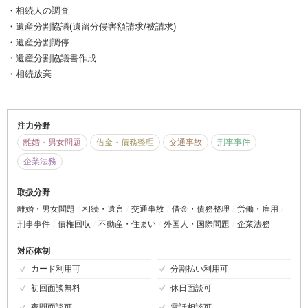
・相続人の調査
・遺産分割協議(遺留分侵害額請求/被請求)
・遺産分割調停
・遺産分割協議書作成
・相続放棄
注力分野
離婚・男女問題
借金・債務整理
交通事故
刑事事件
企業法務
取扱分野
離婚・男女問題
相続・遺言
交通事故
借金・債務整理
労働・雇用
刑事事件
債権回収
不動産・住まい
外国人・国際問題
企業法務
対応体制
カード利用可
分割払い利用可
初回面談無料
休日面談可
夜間面談可
電話相談可