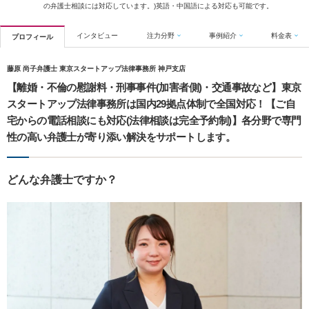
の弁護士相談には対応しています。)英語・中国語による対応も可能です。
インタビュー
注力分野
事例紹介
料金表
プロフィール
藤原 尚子弁護士 東京スタートアップ法律事務所 神戸支店
【離婚・不倫の慰謝料・刑事事件(加害者側)・交通事故など】東京
スタートアップ法律事務所は国内29拠点体制で全国対応！【ご自
宅からの電話相談にも対応(法律相談は完全予約制)】各分野で専門
性の高い弁護士が寄り添い解決をサポートします。
どんな弁護士ですか？