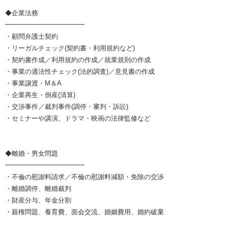
◆企業法務
━━━━━━━━━━━━
・顧問弁護士契約
・リーガルチェック(契約書・利用規約など)
・契約書作成／利用規約の作成／就業規則の作成
・事業の適法性チェック(法的調査)／意見書の作成
・事業譲渡・M＆A
・企業再生・倒産(清算)
・交渉事件／裁判事件(調停・審判・訴訟)
・セミナーや講演、ドラマ・映画の法律監修など
◆離婚・男女問題
━━━━━━━━━━━━
・不倫の慰謝料請求／不倫の慰謝料減額・免除の交渉
・離婚調停、離婚裁判
・財産分与、年金分割
・親権問題、養育費、面会交流、婚姻費用、婚約破棄