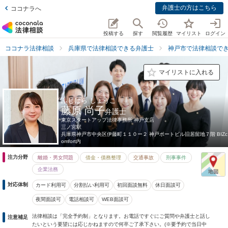
弁護士の方はこちら
ココナラへ
投稿する
探す
閲覧履歴
マイリスト
ログイン
ココナラ法律相談
兵庫県で法律相談できる弁護士
神戸市で法律相談で
マイリストに入れる
ふじはら しょうこ
藤原 尚子
弁護士
東京スタートアップ法律事務所 神戸支店
三ノ宮駅
兵庫県
神戸市中央区伊藤町１１０ー２ 神戸ポートビル旧居留地７階 BIZc
omfort内
注力分野
離婚・男女問題
借金・債務整理
交通事故
刑事事件
企業法務
対応体制
カード利用可
分割払い利用可
初回面談無料
休日面談可
夜間面談可
電話相談可
WEB面談可
法律相談は「完全予約制」となります。お電話ですぐにご質問や弁護士と話し
注意補足
たいという要望には応じかねますので何卒ご了承下さい。(※要予約で当日中