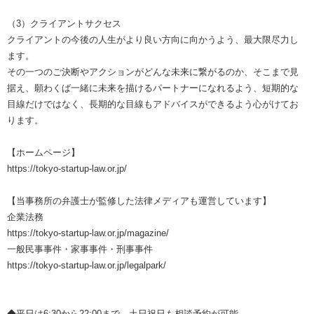
（3）クライアントサクセス
クライアントの今後の人生がより良い方向に向かうよう、最大限尽力し
ます。
その一つのご決断やアクションがどんな未来に繋がるのか、そこまで見
据え、願わくば一緒に未来を描けるパートナーになれるよう、短期的な
目線だけではなく、長期的な目線もアドバイスができるよう心がけてお
ります。
【ホームページ】
https://tokyo-startup-law.or.jp/
【当事務所の弁護士が監修した法律メディアも運営しています】
企業法務
https://tokyo-startup-law.or.jp/magazine/
一般民事事件・家事事件・刑事事件
https://tokyo-startup-law.or.jp/legalpark/
◆平日は6:30から22:00まで、土日祝日も相談予約が可能