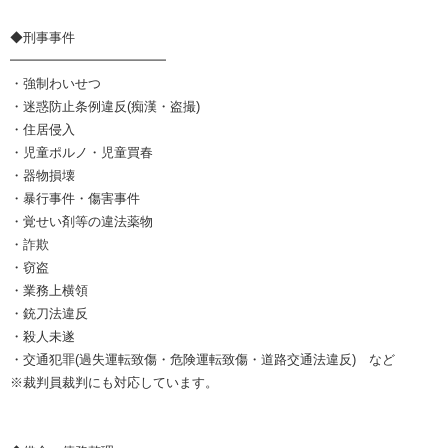
◆刑事事件
━━━━━━━━━━━━
・強制わいせつ
・迷惑防止条例違反(痴漢・盗撮)
・住居侵入
・児童ポルノ・児童買春
・器物損壊
・暴行事件・傷害事件
・覚せい剤等の違法薬物
・詐欺
・窃盗
・業務上横領
・銃刀法違反
・殺人未遂
・交通犯罪(過失運転致傷・危険運転致傷・道路交通法違反) など
※裁判員裁判にも対応しています。