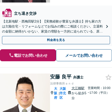
立ち退き交渉
【北新地駅・西梅田駅2分】【実務経験が豊富な弁護士】持ち家の方
は欠陥住宅・リフォームなどでお悩みの際にご相談ください。立退料
の金額に納得がいかない、家賃の増額を一方的に迫られている、原状
回復費用が高額すぎるなどのお悩みにも対応致します。
料金表を見る
電話でお問い合わせ
メールでお問い合わせ
安藤 良平
弁護士
法律事務所ａｎｄ
大江橋駅
営業時間：10:00
大
大阪
~17:00（平日）
阪
市北
から徒歩5
|
府
区
分