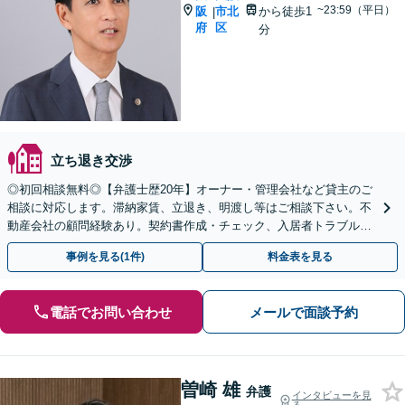
~23:59（平日）
阪
市北
から徒歩1
|
府
区
分
立ち退き交渉
◎初回相談無料◎【弁護士歴20年】オーナー・管理会社など貸主のご
相談に対応します。滞納家賃、立退き、明渡し等はご相談下さい。不
動産会社の顧問経験あり。契約書作成・チェック、入居者トラブルな
ど顧問契約もお任せ【南森町駅1分】【土日祝対応可】
事例を見る(1件)
料金表を見る
電話でお問い合わせ
メールで面談予約
曽崎 雄
弁護
インタビューを見