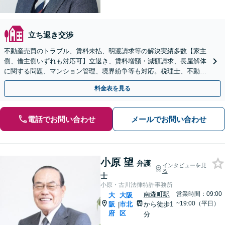
立ち退き交渉
不動産売買のトラブル、賃料未払、明渡請求等の解決実績多数【家主
側、借主側いずれも対応可】立退き、賃料増額・減額請求、長屋解体
に関する問題、マンション管理、境界紛争等も対応。税理士、不動産
鑑定士等専門士業とも連携しトータルサポート！
料金表を見る
電話でお問い合わせ
メールでお問い合わせ
小原 望
弁護
インタビューを見
る
士
小原・古川法律特許事務所
南森町駅
営業時間：09:00
大
大阪
~19:00（平日）
阪
市北
から徒歩1
|
府
区
分