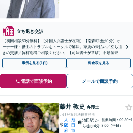
立ち退き交渉
【初回相談30分無料】【外国人弁護士が在籍】【南森町徒歩1分】オ
ーナー様・借主のトラブルをトータルで解決。家賃の未払い／立ち退
きの交渉／賃料割増ご相談ください。【司法書士が常駐】不動産登
記、農業法人設立、農地法上の許可手続きを代行します。
事例を見る(1件)
料金表を見る
電話で面談予約
メールで面談予約
藤井 敦史
弁護士
いけだ五月法律事務所
大
池
池田駅
か
営業時間：09:30~1
阪
田
|
8:00（平日）
ら徒歩4分
府
市