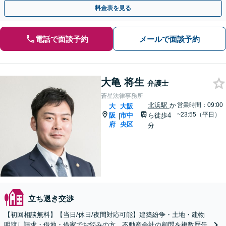
い【当日/休日/時間外の対応可(事前予約制)】
料金表を見る
電話で面談予約
メールで面談予約
大亀 将生
弁護士
蒼星法律事務所
北浜駅
か
営業時間：09:00
大
大阪
~23:55（平日）
阪
市中
ら徒歩4
|
府
央区
分
立ち退き交渉
【初回相談無料】【当日/休日/夜間対応可能】建築紛争・土地・建物
明渡し請求・借地・借家でお悩みの方。不動産会社の顧問を複数歴任