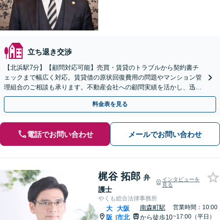
立ち退き交渉
【北浜駅7分】【顧問対応可能】売買・賃貸のトラブルから契約書チ
ェックまで幅広く対応。賃貸借の原状回復費用の問題やマンション管
理組合のご相談も承ります。不動産会社への顧問実績を活かし、迅速
かつ戦略的な解決を目指します。【休日や夜間相談も対応】
料金表を見る
電話でお問い合わせ
メールでお問い合わせ
梶谷 拓郎
弁
インタビューを
見る
護士
やくも総合法律事務所
南森町駅
営業時間：10:00
大
大阪
~17:00（平日）
阪
市北
から徒歩10
|