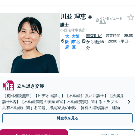
川並 理恵
弁
インタビューを
見る
護士
小西法律事務所
南森町駅
営業時間：09:00
大
大阪
~20:00（平日）
阪
市北
から徒歩5
|
府
区
分
立ち退き交渉
【初回相談無料】【ビデオ面談可】【不動産に強い弁護士】【所属弁
護士6名】【不動産問題の実績豊富】不動産売買に関するトラブル、
共有不動産に関する問題、滞納家賃の回収、賃料の増額請求、建物明
渡、各種契約書の作成等について幅広く対応。
料金表を見る