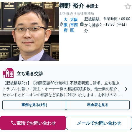
權野 裕介
弁護士
土佐堀通り法律事務所
肥後橋駅
営業時間：09:00
大
大阪
~18:30（平日）
阪
市西
から徒歩2
|
府
区
分
立ち退き交渉
【肥後橋駅2分】【初回面談60分無料】不動産明渡し請求、立ち退き
トラブルに強い！貸主・オーナー側の相談実績多数。他士業の紹介、
セカンドオピニオンの相談など柔軟に対応いたします。お困りの方
は、お気軽にご相談ください【夜間・休日対応可】
事例を見る(1件)
料金表を見る
電話でお問い合わせ
メールでお問い合わせ