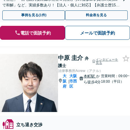
で和解」など、実績多数あり！【法人・個人に対応】【弁護士歴15年
以上】【東梅田駅徒歩10分】【初回相談30分無料】
事例を見る(1件)
料金表を見る
電話で面談予約
メールで面談予約
中原 圭介
弁
インタビューを
見る
護士
法律事務所Acrew（アクル）
大
大阪
本町駅
か
営業時間：09:00~
阪
市西
|
18:00（平日）
ら徒歩4分
府
区
立ち退き交渉