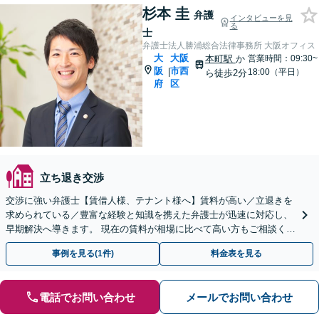
杉本 圭
弁護
インタビューを見
る
士
弁護士法人勝浦総合法律事務所 大阪オフィス
大
大阪
本町駅
か
営業時間：09:30~
阪
市西
|
18:00（平日）
ら徒歩2分
府
区
立ち退き交渉
交渉に強い弁護士【賃借人様、テナント様へ】賃料が高い／立退きを
求められている／豊富な経験と知識を携えた弁護士が迅速に対応し、
早期解決へ導きます。 現在の賃料が相場に比べて高い方もご相談くだ
さい。減額交渉を進めます。お気軽にご相談ください。
事例を見る(1件)
料金表を見る
電話でお問い合わせ
メールでお問い合わせ