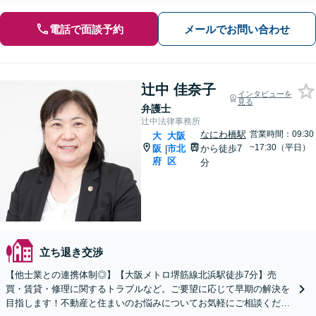
電話で面談予約
メールでお問い合わせ
辻中 佳奈子
インタビューを
見る
弁護士
辻中法律事務所
なにわ橋駅
営業時間：09:30
大
大阪
~17:30（平日）
阪
市北
から徒歩7
|
府
区
分
立ち退き交渉
【他士業との連携体制◎】【大阪メトロ堺筋線北浜駅徒歩7分】売
買・賃貸・修理に関するトラブルなど。ご要望に応じて早期の解決を
目指します！不動産と住まいのお悩みについてお気軽にご相談くださ