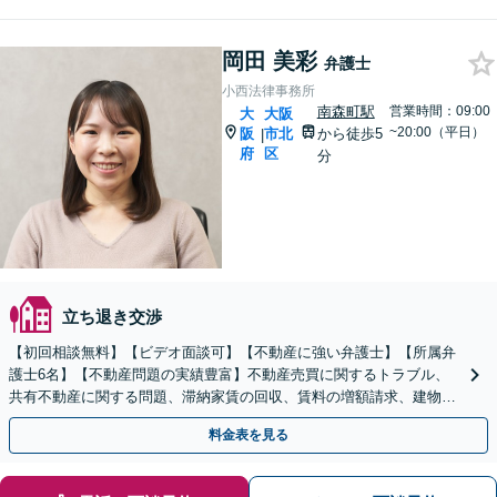
岡田 美彩
弁護士
小西法律事務所
南森町駅
営業時間：09:00
大
大阪
~20:00（平日）
阪
市北
から徒歩5
|
府
区
分
立ち退き交渉
【初回相談無料】【ビデオ面談可】【不動産に強い弁護士】【所属弁
護士6名】【不動産問題の実績豊富】不動産売買に関するトラブル、
共有不動産に関する問題、滞納家賃の回収、賃料の増額請求、建物明
渡、各種契約書の作成等について幅広く対応。
料金表を見る