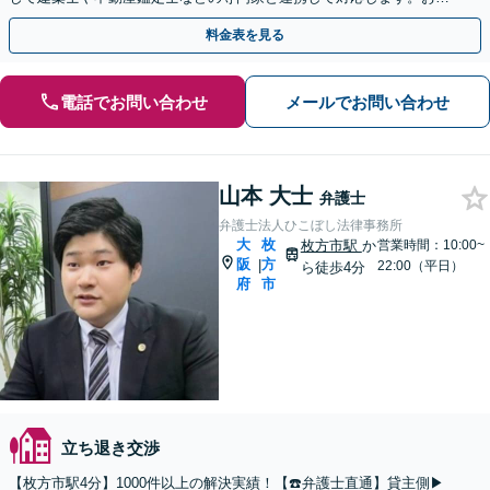
軽にご相談ください。【電話相談可】【夜間・土日対応可】
料金表を見る
電話でお問い合わせ
メールでお問い合わせ
山本 大士
弁護士
弁護士法人ひこぼし法律事務所
大
枚
枚方市駅
か
営業時間：10:00~
阪
方
|
22:00（平日）
ら徒歩4分
府
市
立ち退き交渉
【枚方市駅4分】1000件以上の解決実績！【☎️弁護士直通】貸主側▶︎