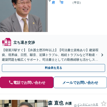
|
府
市
（平日）
立ち退き交渉
【寝屋川駅すぐ】【弁護士歴20年以上】【司法書士資格あり】建築瑕
疵、境界線、日照、騒音、近隣トラブル、相続トラブルなど不動産・
建築問題を幅広くサポート。司法書士としての勤務経験も活かしスム
ーズに対処。【初回相談無料】【夜間・休日の相談可能】
料金表を見る
電話でお問い合わせ
メールでお問い合わせ
森 直也
弁護
インタビューを見