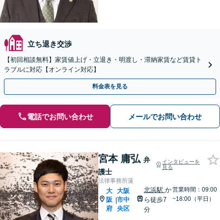
立ち退き交渉
【初回相談無料】家賃値上げ・立退き・明渡し・滞納家賃など賃貸ト
ラブルに対応【オンライン対応】
料金表を見る
電話でお問い合わせ
メールでお問い合わせ
宮本 庸弘
弁
インタビューを
見る
護士
法律事務所蓮
北浜駅
か
営業時間：09:00
大
大阪
~18:00（平日）
阪
市中
ら徒歩7
|
府
央区
分