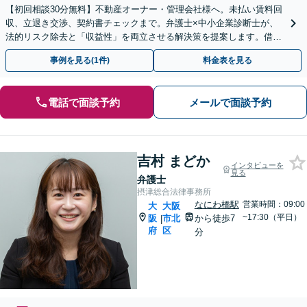
【初回相談30分無料】不動産オーナー・管理会社様へ。未払い賃料回
収、立退き交渉、契約書チェックまで。弁護士×中小企業診断士が、
法的リスク除去と「収益性」を両立させる解決策を提案します。借り
る側のトラブルも対応可能。
事例を見る(1件)
料金表を見る
電話で面談予約
メールで面談予約
吉村 まどか
インタビューを
見る
弁護士
摂津総合法律事務所
なにわ橋駅
営業時間：09:00
大
大阪
~17:30（平日）
阪
市北
から徒歩7
|
府
区
分