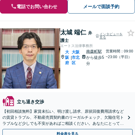
電話でお問い合わせ
メールで面談予約
太城 端仁
弁
インタビューを
見る
護士
エートス法律事務所
南森町駅
営業時間：09:00
大
大阪
~23:00（平日）
阪
市北
から徒歩5
|
府
区
分
立ち退き交渉
【初回相談無料】家賃未払い、明け渡し請求、原状回復費用請求など
の賃貸トラブル、不動産売買契約書のリーガルチェック、欠陥住宅ト
ラブルなど少しでも不安があればご相談ください。あなたにとって最
善の解決を目指します【ビデオ面談可】【南森町駅7分】
料金表を見る