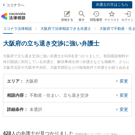
弁護士の方はこちら
ココナラへ
投稿する
探す
閲覧履歴
マイリスト
ログイン
ココナラ法律相談
大阪府で法律相談できる弁護士
大阪府で不動産・住
大阪府の立ち退き交渉に強い弁護士
大阪府で立ち退き交渉に強い弁護士が428名見つかりました。初回面談無料や
休日面談に対応している弁護士、解決事例を持つ弁護士なども掲載中。さらに
大阪市北区や大阪市中央区、大阪市西区などの地域条件で弁護士を絞り込めま
す。不動産・住まいに関係する立ち退き交渉や家賃交渉、不動産契約解除等の
細かな分野での絞り込み検索もでき便利です。特に大和法律事務所の釜田 佳孝
エリア
大阪府
変更
弁護士やエートス法律事務所の太城 端仁弁護士、蒼星法律事務所の村田 航椰弁
護士のプロフィール情報や弁護士費用、強みなどが注目されています。『大阪
相談内容
不動産・住まい、立ち退き交渉
変更
府で土日や夜間に発生した立ち退き交渉のトラブルを今すぐに弁護士に相談し
たい』『立ち退き交渉のトラブル解決の実績豊富な近くの弁護士を検索した
い』『初回相談無料で立ち退き交渉を法律相談できる大阪府内の弁護士に相談
詳細条件
未選択
変更
予約したい』などでお困りの相談者さんにおすすめです。
428
人の弁護士が見つかりました
(検索結果について詳しくは
こちら
)