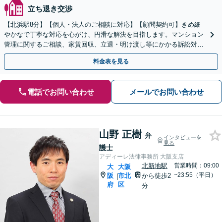
立ち退き交渉
【北浜駅8分】【個人・法人のご相談に対応】【顧問契約可】きめ細
やかなで丁寧な対応を心がけ、円滑な解決を目指します。マンション
管理に関するご相談、家賃回収、立退・明け渡し等にかかる訴訟対応
など、賃貸トラブルや売買契約など幅広く対応しています
料金表を見る
電話でお問い合わせ
メールでお問い合わせ
山野 正樹
弁
インタビューを
見る
護士
アディーレ法律事務所 大阪支店
北新地駅
営業時間：09:00
大
大阪
~23:55（平日）
阪
市北
から徒歩2
|
府
区
分