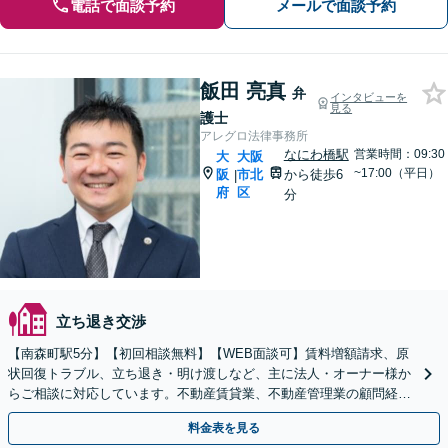
電話で面談予約
メールで面談予約
飯田 亮真
弁
インタビューを
見る
護士
アレグロ法律事務所
なにわ橋駅
営業時間：09:30
大
大阪
~17:00（平日）
阪
市北
から徒歩6
|
府
区
分
立ち退き交渉
【南森町駅5分】【初回相談無料】【WEB面談可】賃料増額請求、原
状回復トラブル、立ち退き・明け渡しなど、主に法人・オーナー様か
らご相談に対応しています。不動産賃貸業、不動産管理業の顧問経験
も多くあります。ぜひご相談ください。
料金表を見る