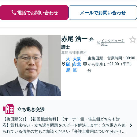
電話でお問い合わせ
メールでお問い合わせ
赤尾 浩一
弁
インタビューを
見る
護士
赤尾法律事務所
東梅田駅
営業時間：09:00
大
大阪
~21:00（平日）
阪
市北
から徒歩1
|
府
区
分
立ち退き交渉
【梅田駅5分】【初回相談無料】【オーナー側・借主側どちらも対
応】賃料未払い・立ち退き問題をスピード解決します！立ち退きを迫
られている借主の方もご相談ください「弁護士費用について分かりや