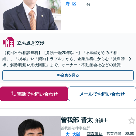
府
区
分
立ち退き交渉
【初回30分相談無料】【弁護士歴20年以上】「不動産がらみの相
続」、「境界」や「契約トラブル」から、企業法務にからむ「賃料請
求、解除明渡や原状回復」まで、オーナー・不動産会社などの賃貸側
のご相談にも対応可能。もちろん賃借側も。
料金表を見る
電話でお問い合わせ
メールでお問い合わせ
曽我部 晋太
弁護士
曽我部法律事務所
南森町駅
営業時間：00:00
大
大阪