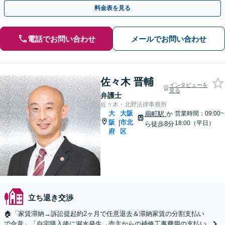
すく説明」【休日・夜間相談可】【ビデオ面談対応】
料金表を見る
電話でお問い合わせ
メールでお問い合わせ
佐々木 晋輔
インタビューを
見る
弁護士
佐々木・北野法律事務所
大
大阪
扇町駅
か
営業時間：09:00~
阪
市北
|
18:00（平日）
ら徒歩8分
府
区
立ち退き交渉
🏠「家賃滞納→訴訟提起約2ヶ月で任意退去＆滞納家賃の分割支払い
で合意」「自宅購入後に漏水発生→売主からの補修工事費用の支払い