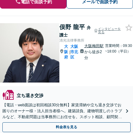
電話で面談予約
メールで面談予約
俣野 龍平
弁
インタビューを
見る
護士
清光法律事務所
大阪梅田駅
営業時間：09:30
大
大阪
~18:00（平日）
阪
市北
から徒歩2
|
府
区
分
立ち退き交渉
【電話・web面談は初回相談30分無料】家賃滞納や立ち退き交渉でお
困りのオーナー様・法人担当者様へ。建築請負、建物明渡しのトラブ
ルなど、不動産問題は当事務所にお任せを。スポット相談、顧問契約
の柔軟な対応が可能です。
料金表を見る