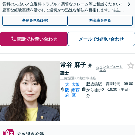
賃料の未払い／立退料トラブル／悪質なクレーム等ご相談ください！
豊富な経験実績を活かして適切かつ迅速な解決を目指します。借主側
▶︎家賃の増額や立ち退き対応【土日・夜間対応】
事例を見る(1件)
料金表を見る
電話でお問い合わせ
メールでお問い合わせ
常谷 麻子
弁
インタビューを
見る
護士
土佐堀通り法律事務所
肥後橋駅
営業時間：09:00
大
大阪
~18:30（平日）
阪
市西
から徒歩2
|
府
区
分
立ち退き交渉