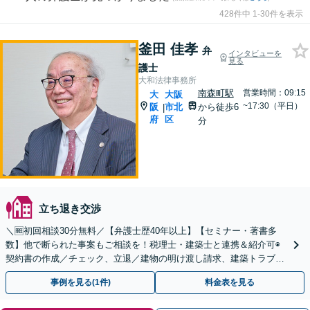
428件中 1-30件を表示
釜田 佳孝
弁
インタビューを
見る
護士
大和法律事務所
南森町駅
営業時間：09:15
大
大阪
~17:30（平日）
阪
市北
から徒歩6
|
府
区
分
立ち退き交渉
＼🆓初回相談30分無料／【弁護士歴40年以上】【セミナー・著書多
数】他で断られた事案もご相談を！税理士・建築士と連携＆紹介可◉
契約書の作成／チェック、立退／建物の明け渡し請求、建築トラブル
など、ご相談ください【南森町駅6分】
事例を見る(1件)
料金表を見る