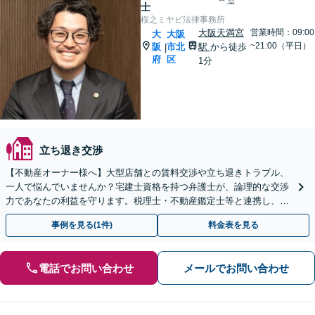
る
士
桜之ミヤビ法律事務所
大阪天満宮
営業時間：09:00
大
大阪
~21:00（平日）
阪
市北
駅
から徒歩
|
府
区
1分
立ち退き交渉
【不動産オーナー様へ】大型店舗との賃料交渉や立ち退きトラブル、
一人で悩んでいませんか？宅建士資格を持つ弁護士が、論理的な交渉
力であなたの利益を守ります。税理士・不動産鑑定士等と連携し、複
雑な案件もワンストップで解決へ。初回相談無料。
事例を見る(1件)
料金表を見る
電話でお問い合わせ
メールでお問い合わせ