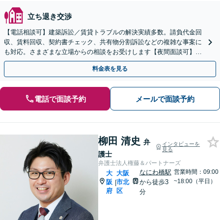
立ち退き交渉
【電話相談可】建築訴訟／賃貸トラブルの解決実績多数。請負代金回
収、賃料回収、契約書チェック、共有物分割訴訟などの複雑な事案に
も対応。さまざまな立場からの相談をお受けします【夜間面談可】
【完全個室】
料金表を見る
電話で面談予約
メールで面談予約
柳田 清史
弁
インタビューを
見る
護士
弁護士法人権藤＆パートナーズ
なにわ橋駅
営業時間：09:00
大
大阪
~18:00（平日）
阪
市北
から徒歩3
|
府
区
分