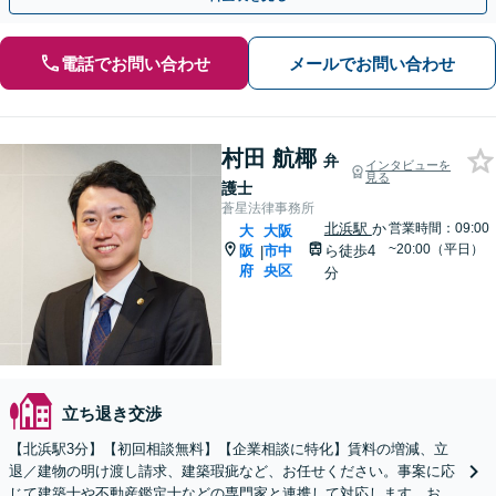
電話でお問い合わせ
メールでお問い合わせ
村田 航椰
弁
インタビューを
見る
護士
蒼星法律事務所
北浜駅
か
営業時間：09:00
大
大阪
~20:00（平日）
阪
市中
ら徒歩4
|
府
央区
分
立ち退き交渉
【北浜駅3分】【初回相談無料】【企業相談に特化】賃料の増減、立
退／建物の明け渡し請求、建築瑕疵など、お任せください。事案に応
じて建築士や不動産鑑定士などの専門家と連携して対応します。お気