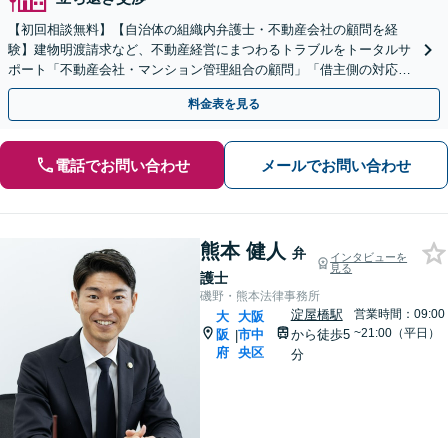
【初回相談無料】【自治体の組織内弁護士・不動産会社の顧問を経
験】建物明渡請求など、不動産経営にまつわるトラブルをトータルサ
ポート「不動産会社・マンション管理組合の顧問」「借主側の対応／
立退料の増額ほか」【休日・夜間相談可】【肥後橋駅1分】
料金表を見る
電話でお問い合わせ
メールでお問い合わせ
熊本 健人
弁
インタビューを
見る
護士
磯野・熊本法律事務所
淀屋橋駅
営業時間：09:00
大
大阪
~21:00（平日）
阪
市中
から徒歩5
|
府
央区
分