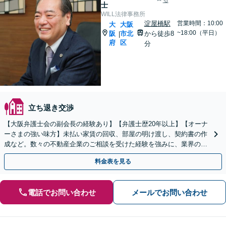
る
士
WILL法律事務所
淀屋橋駅
営業時間：10:00
大
大阪
~18:00（平日）
阪
市北
から徒歩8
|
府
区
分
立ち退き交渉
【大阪弁護士会の副会長の経験あり】【弁護士歴20年以上】【オーナ
ーさまの強い味方】未払い家賃の回収、部屋の明け渡し、契約書の作
成など。数々の不動産企業のご相談を受けた経験を強みに、業界の慣
習を考慮した解決策をご提案します【淀屋橋駅8分】
料金表を見る
電話でお問い合わせ
メールでお問い合わせ