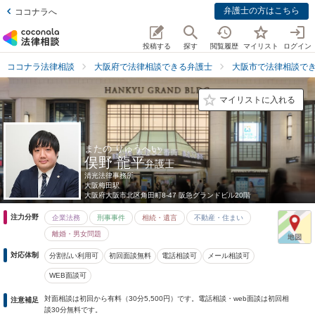
弁護士の方はこちら
ココナラへ
投稿する
探す
閲覧履歴
マイリスト
ログイン
ココナラ法律相談
大阪府で法律相談できる弁護士
大阪市で法律相談で
マイリストに入れる
またの りゅうへい
俣野 龍平
弁護士
清光法律事務所
大阪梅田駅
大阪府
大阪市北区角田町8-47 阪急グランドビル20階
注力分野
企業法務
刑事事件
相続・遺言
不動産・住まい
離婚・男女問題
対応体制
分割払い利用可
初回面談無料
電話相談可
メール相談可
WEB面談可
対面相談は初回から有料（30分5,500円）です。電話相談・web面談は初回相
注意補足
談30分無料です。