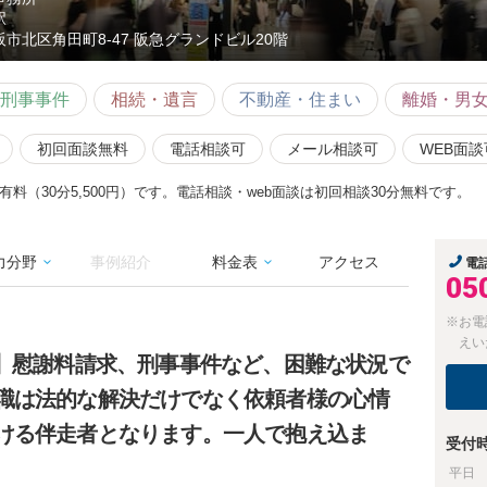
駅
阪市北区角田町8-47 阪急グランドビル20階
刑事事件
相続・遺言
不動産・住まい
離婚・男
初回面談無料
電話相談可
メール相談可
WEB面談
料（30分5,500円）です。電話相談・web面談は初回相談30分無料です。
力分野
事例紹介
料金表
アクセス
電
05
※お電
えい
料】慰謝料請求、刑事事件など、困難な状況で
職は法的な解決だけでなく依頼者様の心情
ける伴走者となります。一人で抱え込ま
受付
平日