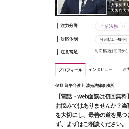
大阪梅田
大阪府
大
注力分野
企業法務
対応体制
分割払い利用可
対面相談は初回から有
注意補足
インタビュー
注
プロフィール
俣野 龍平弁護士 清光法律事務所
【電話・web面談は初回無
お悩みではありませんか？当
を大切にし、最善の道を見つ
ず、まずはご相談ください。