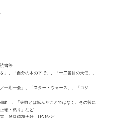
ー
━
読書等
を」、「自分の木の下で」、「十二番目の天使」、
／一期一会」、「スター・ウォーズ」、「ゴジ
tay foolish」、「失敗とは転んだことではなく、その後に
正確・粘り」など
宮、伏見稲荷大社、USJなど