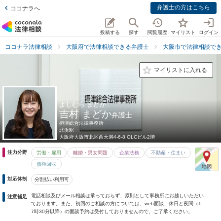
弁護士の方はこちら
ココナラへ
投稿する
探す
閲覧履歴
マイリスト
ログイン
ココナラ法律相談
大阪府で法律相談できる弁護士
大阪市で法律相談で
マイリストに入れる
よしむら まどか
吉村 まどか
弁護士
摂津総合法律事務所
北浜駅
大阪府
大阪市北区西天満4-6-8 OLCビル2階
注力分野
労働・雇用
離婚・男女問題
企業法務
不動産・住まい
債権回収
対応体制
分割払い利用可
電話相談及びメール相談は承っておらず、原則として事務所にお越しいただい
注意補足
ております。また、初回のご相談の方については、web面談、休日と夜間（1
7時30分以降）の面談予約は受付しておりませんので、ご了承ください。