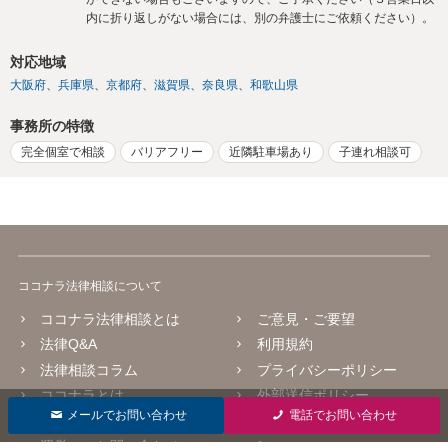
内に折り返しがない場合には、別の弁護士にご依頼ください）。
対応地域
大阪府
兵庫県
京都府
滋賀県
奈良県
和歌山県
事務所の特徴
完全個室で相談
バリアフリー
近隣駐車場あり
子連れ相談可
ココナラ法律相談について
ココナラ法律相談とは
ご意見・ご要望
法律Q&A
利用規約
法律相談コラム
プライバシーポリシー
ココナラとは
外部送信ポリシー
メールでお問い合わせ
電話でお問い合わせ
よくあるご質問
掲載をご検討の弁護士の方
へ
運営へのお問い合わせ