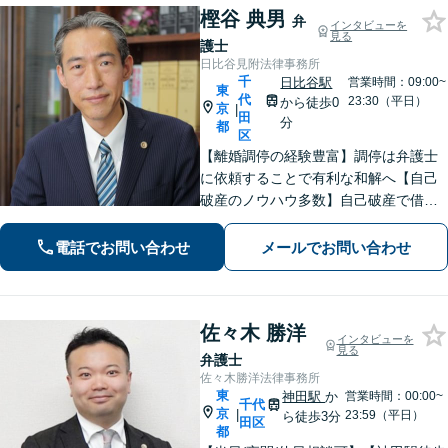
樫谷 典男
弁
インタビューを
見る
護士
日比谷見附法律事務所
千
日比谷駅
営業時間：09:00~
東
代
23:30（平日）
から徒歩0
京
|
田
分
都
区
【離婚調停の経験豊富】調停は弁護士
に依頼することで有利な和解へ【自己
破産のノウハウ多数】自己破産で借金
を帳消しに。ギャンブル・浪費が原因
でもご相談ください。依頼者の方の不
電話でお問い合わせ
メールでお問い合わせ
安な気持ちに寄り添うことを大切にし
ています。【日比谷駅徒歩0分】
佐々木 勝洋
インタビューを
見る
弁護士
佐々木勝洋法律事務所
東
神田駅
か
営業時間：00:00~
千代
京
|
23:59（平日）
ら徒歩3分
田区
都