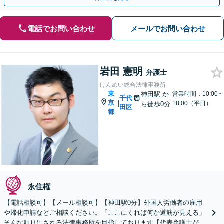
電話でお問い合わせ
メールでお問い合わせ
岩田 憲明
弁護士
けんめい総合法律事務所
東
神田駅
か
営業時間：10:00~
千代
京
|
18:00（平日）
ら徒歩0分
田区
都
永住権
【電話相談可】【メール相談可】【神田駅0分】外国人労働者の雇用
や帰化申請などご相談ください。「ここにくれば何か道筋が見える」
そんな頼りにされる法律事務所を目指しております【代表弁護士が対