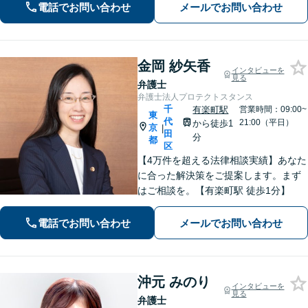
電話でお問い合わせ
メールでお問い合わせ
早い弁護士」として尽力します【初回
相談無料／夜間休日・Web面談対応】
金岡 紗矢香
インタビューを
見る
弁護士
弁護士法人プロテクトスタンス
千
有楽町駅
営業時間：09:00~
東
代
21:00（平日）
から徒歩1
京
|
田
分
都
区
【4万件を超える法律相談実績】あなた
に合った解決策をご提案します。まず
はご相談を。【有楽町駅 徒歩1分】
電話でお問い合わせ
メールでお問い合わせ
沖元 みのり
インタビューを
見る
弁護士