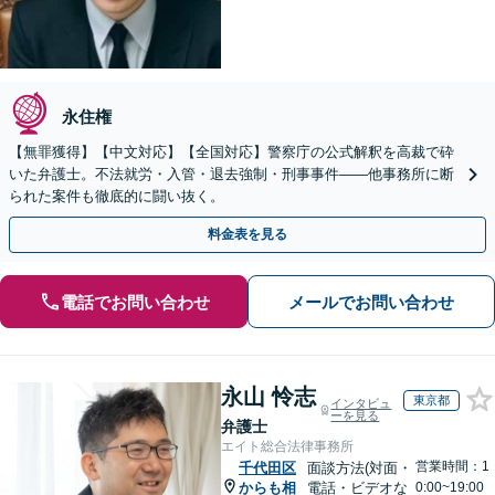
永住権
【無罪獲得】【中文対応】【全国対応】警察庁の公式解釈を高裁で砕
いた弁護士。不法就労・入管・退去強制・刑事事件——他事務所に断
られた案件も徹底的に闘い抜く。
料金表を見る
電話でお問い合わせ
メールでお問い合わせ
永山 怜志
東京都
インタビュ
ーを見る
弁護士
エイト総合法律事務所
営業時間：1
千代田区
面談方法(対面・
からも相
電話・ビデオな
0:00~19:00