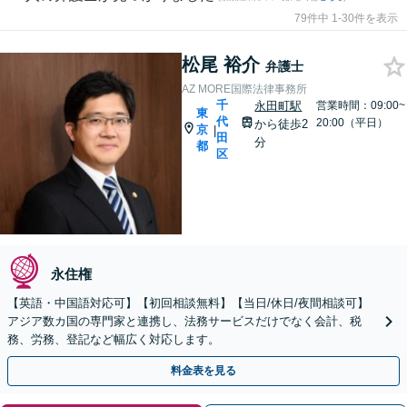
79件中 1-30件を表示
松尾 裕介
弁護士
AZ MORE国際法律事務所
千
永田町駅
営業時間：09:00~
東
代
20:00（平日）
から徒歩2
京
|
田
分
都
区
永住権
【英語・中国語対応可】【初回相談無料】【当日/休日/夜間相談可】
アジア数カ国の専門家と連携し、法務サービスだけでなく会計、税
務、労務、登記など幅広く対応します。
料金表を見る