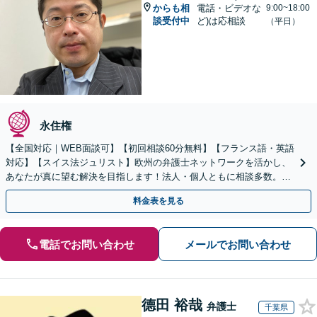
からも相
電話・ビデオな
9:00~18:00
談受付中
ど)は応相談
（平日）
永住権
【全国対応｜WEB面談可】【初回相談60分無料】【フランス語・英語
対応】【スイス法ジュリスト】欧州の弁護士ネットワークを活かし、
あなたが真に望む解決を目指します！法人・個人ともに相談多数。細
やかな連絡と粘り強い交渉を徹底【休日・夜間相談可】
料金表を見る
電話でお問い合わせ
メールでお問い合わせ
德田 裕哉
弁護士
千葉県