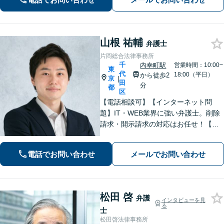
トラブル対応から売却まで徹底サポー
ト【淡路町駅・小川町1分】
山根 祐輔
弁護士
片岡総合法律事務所
千
内幸町駅
営業時間：10:00~
東
代
18:00（平日）
から徒歩2
京
|
田
分
都
区
【電話相談可】【インターネット問
題】IT・WEB業界に強い弁護士。削除
請求・開示請求の対応はお任せ！【企
業法務】金融業界の顧問先多数。Finte
chや個人情報保護法などに詳しい【債
電話でお問い合わせ
メールでお問い合わせ
権回収】泣き寝入りせずに、まずはご
相談を！【完全個室】【霞ケ関駅2分】
松田 啓
弁護
インタビューを見
る
士
松田啓法律事務所