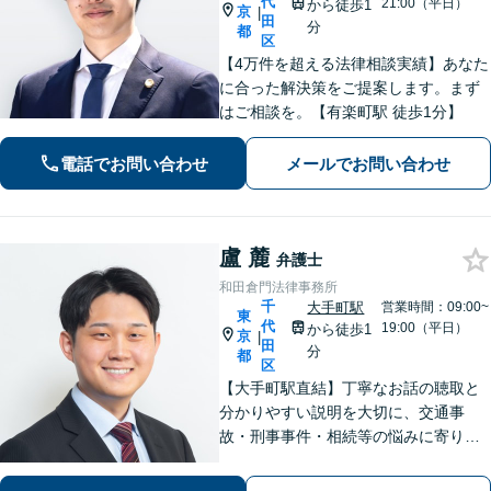
代
21:00（平日）
から徒歩1
京
|
田
分
都
区
【4万件を超える法律相談実績】あなた
に合った解決策をご提案します。まず
はご相談を。【有楽町駅 徒歩1分】
電話でお問い合わせ
メールでお問い合わせ
盧 麓
弁護士
和田倉門法律事務所
千
大手町駅
営業時間：09:00~
東
代
19:00（平日）
から徒歩1
京
|
田
分
都
区
【大手町駅直結】丁寧なお話の聴取と
分かりやすい説明を大切に、交通事
故・刑事事件・相続等の悩みに寄り添
い最善の解決策をご提案します。中国
語でのご相談も対応。「レスポンスの