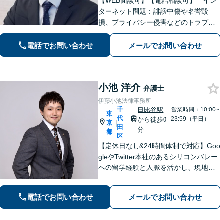
【WEB面談可】【電話相談可】「イン
ターネット問題：誹謗中傷や名誉毀
損、プライバシー侵害などのトラブル
は、ぜひ私にご相談ください」Vtuber
の契約トラブル、SNSアカウント凍結
電話でお問い合わせ
メールでお問い合わせ
への対応など「不動産問題：減額請
求、敷金返還問題などお任せくださ
い」
小池 洋介
弁護士
伊藤小池法律事務所
千
日比谷駅
営業時間：10:00~
東
代
23:59（平日）
から徒歩0
京
|
田
分
都
区
【定休日なし&24時間体制で対応】Goo
gleやTwitter本社のあるシリコンバレー
への留学経験と人脈を活かし、現地事
業者と連携し解決を目指します！【年
間相談件数100件以上】発信者情報開示
電話でお問い合わせ
メールでお問い合わせ
に注力！【リモート契約対応】