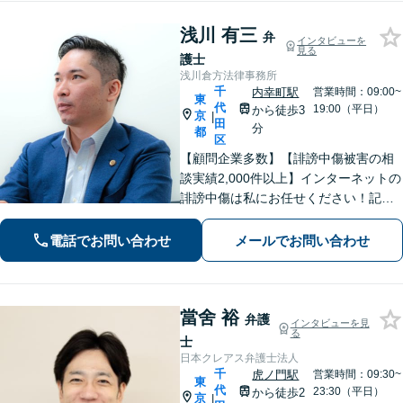
浅川 有三
弁
インタビューを
見る
護士
浅川倉方法律事務所
千
内幸町駅
営業時間：09:00~
東
代
19:00（平日）
から徒歩3
京
|
田
分
都
区
【顧問企業多数】【誹謗中傷被害の相
談実績2,000件以上】インターネットの
誹謗中傷は私にお任せください！記事
の削除・投稿者の特定・損害賠償請求
など幅広く対応！企業法務では社内の
電話でお問い合わせ
メールでお問い合わせ
法律トラブルのほか債権回収にも多数
の実績あり【初回相談無料】
當舍 裕
弁護
インタビューを見
る
士
日本クレアス弁護士法人
千
虎ノ門駅
営業時間：09:30~
東
代
23:30（平日）
から徒歩2
京
|