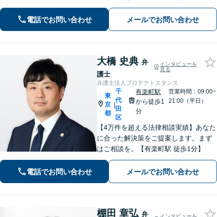
電話でお問い合わせ
メールでお問い合わせ
大橋 史典
弁
インタビューを
見る
護士
弁護士法人プロテクトスタンス
千
有楽町駅
営業時間：09:00~
東
代
21:00（平日）
から徒歩1
京
|
田
分
都
区
【4万件を超える法律相談実績】あなた
に合った解決策をご提案します。まず
はご相談を。【有楽町駅 徒歩1分】
電話でお問い合わせ
メールでお問い合わせ
棚田 章弘
弁
インタビューを