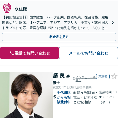
永住権
【初回相談無料】国際離婚・ハーグ条約、国際相続、在留資格、雇用
問題など。欧米、オセアニア、アジア、アフリカ、中東など諸外国の
トラブルに対応。豊富な経験で培った知見を活かしつつ、「心」と
「頭」に満足いただく解決を目指します【二重橋前駅1分】
料金表を見る
電話でお問い合わせ
メールでお問い合わせ
趙 良
弁
東京都
インタビューを
見る
護士
東京CITY LIGHT法律事務所
営業時間：0
千代田区
面談方法(対面・
からも相
電話・ビデオな
9:30~17:00
談受付中
ど)は応相談
（平日）