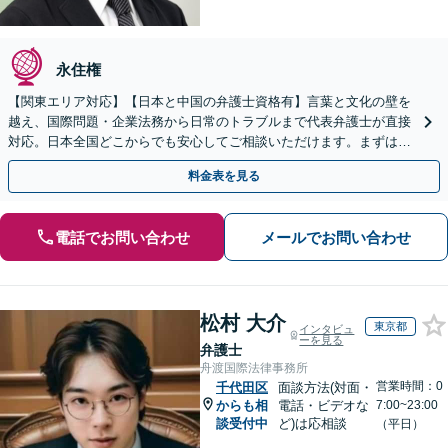
永住権
【関東エリア対応】【日本と中国の弁護士資格有】言葉と文化の壁を
越え、国際問題・企業法務から日常のトラブルまで代表弁護士が直接
対応。日本全国どこからでも安心してご相談いただけます。まずは一
歩を踏み出してみませんか。【初回相談無料】
料金表を見る
電話でお問い合わせ
メールでお問い合わせ
松村 大介
東京都
インタビュ
ーを見る
弁護士
舟渡国際法律事務所
営業時間：0
千代田区
面談方法(対面・
からも相
電話・ビデオな
7:00~23:00
談受付中
ど)は応相談
（平日）