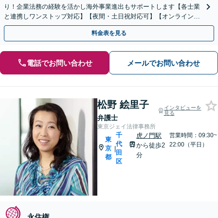
り！企業法務の経験を活かし海外事業進出もサポートします【各士業
と連携しワンストップ対応】【夜間・土日祝対応可】【オンライン相
談可】
料金表を見る
電話でお問い合わせ
メールでお問い合わせ
松野 絵里子
インタビューを
見る
弁護士
東京ジェイ法律事務所
千
虎ノ門駅
営業時間：09:30~
東
代
22:00（平日）
から徒歩2
京
|
田
分
都
区
永住権