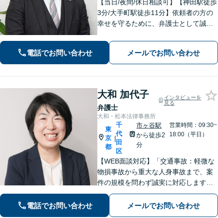
【当日/夜間/休日相談可】【神田駅徒歩
3分/大手町駅徒歩11分】依頼者の方の
幸せを守るために、弁護士として誠意
を尽くし、最後まで手を抜かないこと
がモットーです。依頼者に寄り添い、
電話でお問い合わせ
メールでお問い合わせ
丁寧、迅速に問題解決に取り組んでい
きます。
大和 加代子
インタビューを
見る
弁護士
大和・松本法律事務所
千
市ヶ谷駅
営業時間：09:30~
東
代
18:00（平日）
から徒歩2
京
|
田
分
都
区
【WEB面談対応】「交通事故：軽微な
物損事故から重大な人身事故まで、案
件の規模を問わず誠実に対応します」
【MBAホルダーの弁護士】【上場企業
の役員経験あり】「企業法務：ビジネ
電話でお問い合わせ
メールでお問い合わせ
スの実情に即した法的アドバイスを提