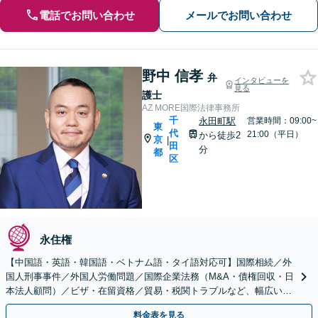
電話でお問い合わせ
メールでお問い合わせ
野中 信孝
弁
インタビューを
見る
護士
AZ MORE国際法律事務所
千
永田町駅
営業時間：09:00~
東
代
21:00（平日）
から徒歩2
京
|
田
分
都
区
永住権
【中国語・英語・韓国語・ベトナム語・タイ語対応可】国際相続／外
国人刑事事件／外国人労働問題／国際企業法務（M&A・債権回収・日
本法人顧問）／ビザ・在留資格／貿易・税関トラブルなど、幅広いご
相談に対応【東京:永田町駅2分】【大阪:北浜駅2分】
料金表を見る