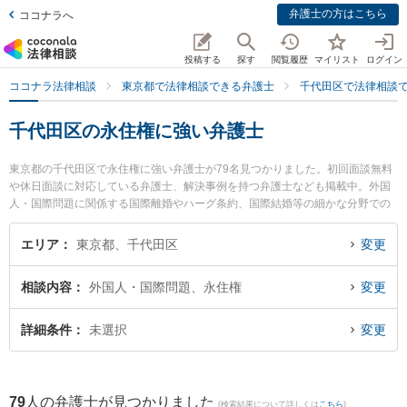
弁護士の方はこちら
ココナラへ
投稿する
探す
閲覧履歴
マイリスト
ログイン
ココナラ法律相談
東京都で法律相談できる弁護士
千代田区で法律相談
千代田区の永住権に強い弁護士
東京都の千代田区で永住権に強い弁護士が79名見つかりました。初回面談無料
や休日面談に対応している弁護士、解決事例を持つ弁護士なども掲載中。外国
人・国際問題に関係する国際離婚やハーグ条約、国際結婚等の細かな分野での
絞り込み検索もでき便利です。特にAZ MORE国際法律事務所の松尾 裕介弁護
士やAZ MORE国際法律事務所の野中 信孝弁護士、けんめい総合法律事務所の
エリア
東京都、千代田区
変更
岩田 憲明弁護士のプロフィール情報や弁護士費用、強みなどが注目されていま
す。『千代田区で土日や夜間に発生した永住権のトラブルを今すぐに弁護士に
相談内容
外国人・国際問題、永住権
変更
相談したい』『永住権のトラブル解決の実績豊富な近くの弁護士を検索した
い』『初回相談無料で永住権を法律相談できる千代田区内の弁護士に相談予約
したい』などでお困りの相談者さんにおすすめです。
詳細条件
未選択
変更
79
人の弁護士が見つかりました
(検索結果について詳しくは
こちら
)