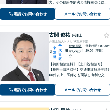
力、その他紛争解決と債権回収に強
み。1級建築士兼弁護士を擁する建築紛
争チームと連携し、複雑困難な事案、
電話でお問い合わせ
メールでお問い合わせ
渉外案件まで対応。迅速対応で、経営
を止めないワンストップの法的解決を
創造します。
古関 俊祐
弁護士
弁護士法人ＨＡＬ 秋葉原本部
千
秋葉原駅
営業時間：09:30~
東
代
20:00（平日）
から徒歩2
京
|
田
分
都
区
【初回相談無料】【土日祝相談可】
【税理士資格取得】交通事故解決実績5
00件以上。医師とも面談し有利な交渉
を進めます。住宅やローンがある場合
の財産分与のノウハウ多数。相続時の
電話でお問い合わせ
メールでお問い合わせ
税金対策もお任せください。【夫婦カ
ウンセラー常駐】