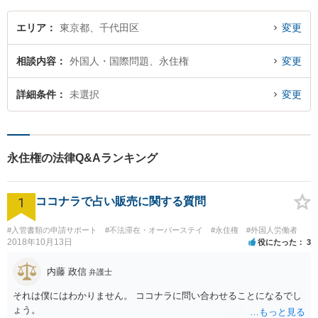
エリア
東京都、千代田区
変更
相談内容
外国人・国際問題、永住権
変更
詳細条件
未選択
変更
永住権の法律Q&Aランキング
1
ココナラで占い販売に関する質問
#入管書類の申請サポート
#不法滞在・オーバーステイ
#永住権
#外国人労働者
2018年10月13日
役にたった
3
内藤 政信
弁護士
それは僕にはわかりません。 ココナラに問い合わせることになるでし
ょう。