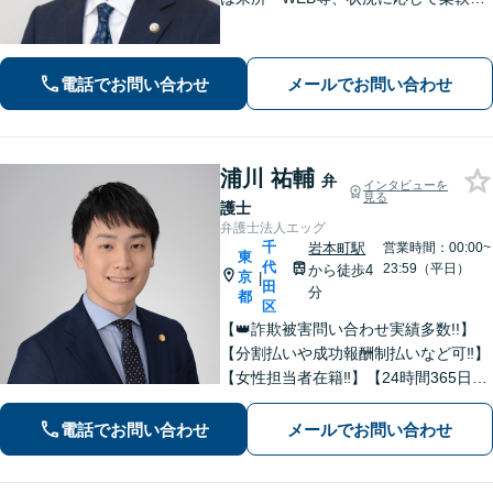
調整します。対話を重ね、ニーズを正
確に把握。冷静かつ粘り強く交渉し、
ご要望の実現を目指します【他士業と
電話でお問い合わせ
メールでお問い合わせ
連携】
浦川 祐輔
弁
インタビューを
見る
護士
弁護士法人エッグ
千
岩本町駅
営業時間：00:00~
東
代
23:59（平日）
から徒歩4
京
|
田
分
都
区
【👑詐欺被害問い合わせ実績多数!!】
【分割払いや成功報酬制払いなど可‼】
【女性担当者在籍‼】【24時間365日オ
ンライン全国対応】無料相談受付中‼X
でも有名な政治家弁護士が経営する、
電話でお問い合わせ
メールでお問い合わせ
詐欺・インターネット案件特化型の弁
護士法人です‼