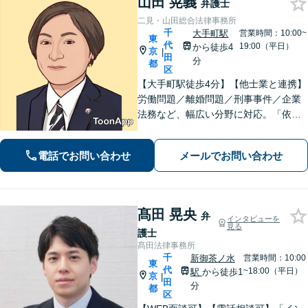
山田 晃義
弁護士
二見・山田総合法律事務所
千
大手町駅
営業時間：10:00~
東
代
19:00（平日）
から徒歩4
京
|
田
分
都
区
【大手町駅徒歩4分】【他士業と連携】
労働問題／離婚問題／刑事事件／企業
法務など、幅広い分野に対応。「依頼
者の立場で考える」が理念です。他の
士業との連携を強めており、ワンスト
電話でお問い合わせ
メールでお問い合わせ
ップサービスを提供しています。【初
回面談無料】【分割／後払い対応】
髙田 晃央
弁
インタビューを
見る
護士
髙田法律事務所
千
新御茶ノ水
営業時間：10:00
東
代
~18:00（平日）
駅
から徒歩1
京
|
田
分
都
区