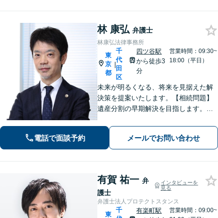
供」
林 康弘
弁護士
林康弘法律事務所
千
四ツ谷駅
営業時間：09:30~
東
代
18:00（平日）
から徒歩3
京
|
田
分
都
区
未来が明るくなる、将来を見据えた解
決策を提案いたします。【相続問題】
遺産分割の早期解決を目指します。遺
言書作成や家族信託など生前対策もお
任せください。【借金問題】【会社関
電話で面談予約
メールでお問い合わせ
係問題】個人・法人不問。ご事情を最
大限に考慮して解決策を提示します。
有賀 祐一
弁
インタビューを
見る
護士
弁護士法人プロテクトスタンス
千
有楽町駅
営業時間：09:00~
東