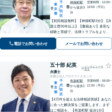
千
神保町駅
営業時間：10:00~
東
代
18:00（平日）
から徒歩3
京
|
田
分
都
区
【初回相談無料】【神保町駅3分】【弁
護士歴30年以上】【書籍あり】多彩な
経験と実績で、法律トラブルをより良
い形で解決いたします。早めのご相談
が何よりも重要ですので、お早めにご
電話でお問い合わせ
メールでお問い合わせ
相談ください。【事前予約で、休日・
夜間面談可】【WEB面談可】
五十部 紀英
インタビューを
見る
弁護士
弁護士法人プロテクトスタンス
千
有楽町駅
営業時間：09:00~
東
代
21:00（平日）
から徒歩1
京
|
田
分
都
区
【4万件を超える法律相談実績】あなた
に合った解決策をご提案します。まず
はご相談を。【有楽町駅 徒歩1分】