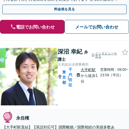
応】分割払いも可
料金表を見る
電話でお問い合わせ
メールでお問い合わせ
深沼 幸紀
弁
インタビューを
見る
護士
大本総合法律事務所
千
大手町駅
営業時間：09:00~
東
代
23:59（平日）
から徒歩1
京
|
田
分
都
区
永住権
【大手町駅直結】【英語対応可】国際離婚／国際相続の実績多数あ