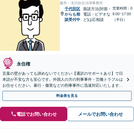
藤井・滝沢綜合法律事務所
営業時間：0
千代田区
面談方法(対面・
からも相
電話・ビデオな
9:00~17:00
談受付中
ど)は応相談
（平日）
永住権
言葉の壁があっても諦めないでください【通訳のサポートあり】で日
本語が不安な方も安心です。外国人の方の刑事事件・労働トラブルは
お任せください。暴行・傷害などの刑事事件に迅速対応いたします。
【事前予約で休日・夜間面談可】
料金表を見る
電話でお問い合わせ
メールでお問い合わせ