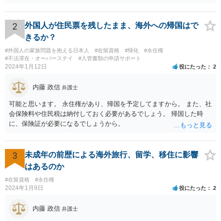
2
外国人が住民票を残したまま、海外への帰国はで
きるか？
#外国人の家族問題を抱える日本人
#在留資格
#帰化
#永住権
#不法滞在・オーバーステイ
#入管書類の申請サポート
2024年1月12日
役にたった
2
内藤 政信
弁護士
可能と思います。 永住権があり、帰国を予定してますから。 また、社
会保険料や住民税は納付しておく必要があるでしょう。 帰国した時
に、保険証が必要になるでしょうから。
3
未成年の前歴による海外旅行、留学、移住に影響
はあるのか
#在留資格
#永住権
2024年1月9日
役にたった
2
内藤 政信
弁護士