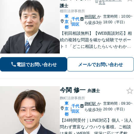
見る
護士
棚田法律事務所
東
神田駅
か
営業時間：10:00~
千代
京
|
18:00（平日）
ら徒歩3分
田区
都
【初回相談無料】【WEB面談対応】相
続の複雑な問題を確かな経験でサポー
ト！「どこに相談したらいいかわから
ない」という場合も、ぜひお気軽にご
相談ください「交通事故の示談交渉・
電話でお問い合わせ
メールでお問い合わせ
損害賠償請求はお任せ」【弁護士費用
特約で実質負担ゼロに】【休日・夜間
相談可】
今関 修一
弁護士
麴町法律事務所
東
麹町駅
か
営業時間：09:30~
千代
京
|
20:00（平日）
ら徒歩3分
田区
都
【24時間受付｜LINE対応】個人・法人
問わず豊富なノウハウを蓄積。ご相談
は来所・WEB等、状況に応じて柔軟に