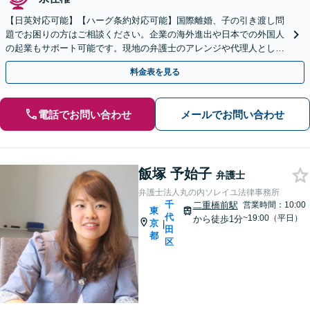
【日英対応可能】【ハーグ条約対応可能】国際離婚、子の引き渡し問
題でお困りの方はご相談ください。企業の海外進出や日本での外国人
の起業もサポート可能です。現地の弁護士のアレンジや代理人として
交渉もいたします。合理的にスピーディーに解決します。
料金表を見る
電話でお問い合わせ
メールでお問い合わせ
飯塚 予始子
弁護士
弁護士法人丸の内ソレイユ法律事務所
千
二重橋前駅
営業時間：10:00
東
代
~19:00（平日）
から徒歩1分
京
|
田
都
区