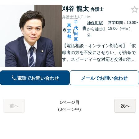
刈谷 龍太
弁護士
弁護士法人C-LiA
千
神保町駅
営業時間：10:00~
東
代
18:00（平日）
から徒歩1
京
|
田
分
都
区
【電話相談・オンライン対応可】「依
頼者の方を不安にさせない」が信条で
す。スピーディーな対応と交渉の強さ
には自信があります。離婚・刑事事
件・相続など何でもご相談ください。
電話でお問い合わせ
メールでお問い合わせ
私が最後まであなたの味方になりま
す。
1ページ目
前へ
次へ
(3ページ中)