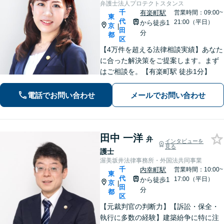
弁護士法人プロテクトスタンス
千
有楽町駅
営業時間：09:00~
東
代
21:00（平日）
から徒歩1
京
|
田
分
都
区
【4万件を超える法律相談実績】あなた
に合った解決策をご提案します。まず
はご相談を。【有楽町駅 徒歩1分】
電話でお問い合わせ
メールでお問い合わせ
田中 一洋
弁
インタビューを
見る
護士
渥美坂井法律事務所・外国法共同事業
千
内幸町駅
営業時間：10:00~
東
代
17:00（平日）
から徒歩1
京
|
田
分
都
区
【元裁判官の判断力】【訴訟・保全・
執行に多数の経験】建築紛争に特に注