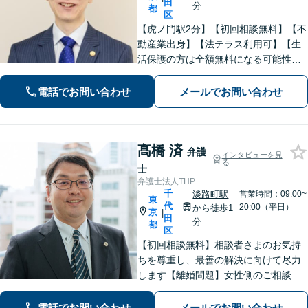
田
分
都
区
【虎ノ門駅2分】【初回相談無料】【不
動産業出身】【法テラス利用可】【生
活保護の方は全額無料になる可能性
有】依頼者様のお話を丁寧にヒアリン
グし、状況や希望に合う最善の策をご
電話でお問い合わせ
メールでお問い合わせ
提案します。おひとりで悩みを抱えず
ご相談ください。誠心誠意サポートい
たします。
髙橋 済
弁護
インタビューを見
る
士
弁護士法人THP
千
淡路町駅
営業時間：09:00~
東
代
20:00（平日）
から徒歩1
京
|
田
分
都
区
【初回相談無料】相談者さまのお気持
ちを尊重し、最善の解決に向けて尽力
します【離婚問題】女性側のご相談に
精通。不動産が絡む財産分与はお任せ
ください！【不動産】対応実績多数。
電話でお問い合わせ
メールでお問い合わせ