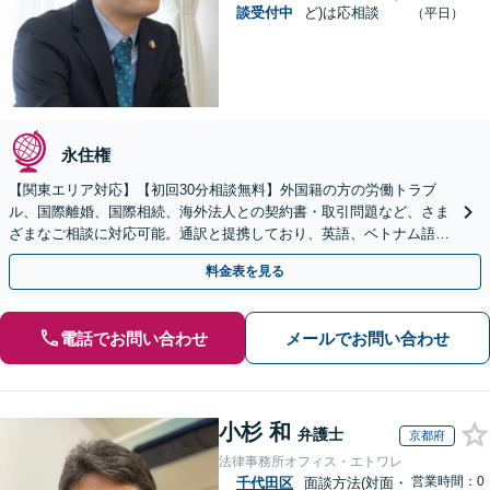
談受付中
ど)は応相談
（平日）
永住権
【関東エリア対応】【初回30分相談無料】外国籍の方の労働トラブ
ル、国際離婚、国際相続、海外法人との契約書・取引問題など、さま
ざまなご相談に対応可能。通訳と提携しており、英語、ベトナム語、
中国語、タイ語等対応可能です（通訳料別途）。
料金表を見る
電話でお問い合わせ
メールでお問い合わせ
小杉 和
弁護士
京都府
法律事務所オフィス・エトワレ
営業時間：0
千代田区
面談方法(対面・