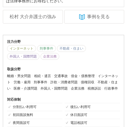
は法律事務所にお尋ねください。
松村 大介弁護士の強み
事例を見る
注力分野
インターネット
刑事事件
不動産・住まい
外国人・国際問題
企業法務
取扱分野
離婚・男女問題
相続・遺言
交通事故
借金・債務整理
インターネッ
ト
労働・雇用
刑事事件
詐欺・消費者問題
債権回収
不動産・住ま
い
医療・介護問題
外国人・国際問題
企業法務
税務訴訟
行政事件
対応体制
分割払い利用可
後払い利用可
初回面談無料
休日面談可
夜間面談可
電話相談可