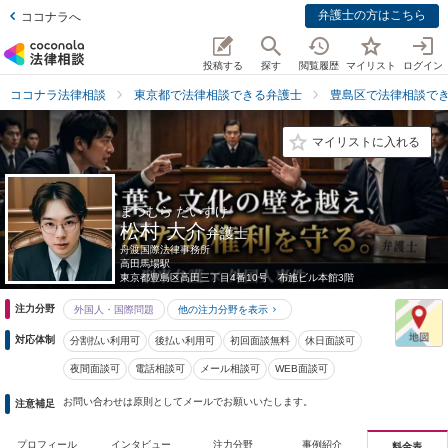
弁護士の方はこちら
ココナラへ
投稿する
探す
閲覧履歴
マイリスト
ログイン
ココナラ法律相談
東京都で法律相談できる弁護士
豊島区で法律相談で
マイリストに入れる
まつむら だいすけ
松村 大介
弁護士
舟渡国際法律事務所
高田馬場駅
東京都
豊島区高田三丁目4番10号 布施ビル本館3階
注力分野
外国人・国際問題
他の注力分野を表示
対応体制
分割払い利用可
後払い利用可
初回面談無料
休日面談可
夜間面談可
電話相談可
メール相談可
WEB面談可
お問い合わせは原則としてメールでお願いいたします。
注意補足
プロフィール
インタビュー
注力分野
事例紹介
料金表