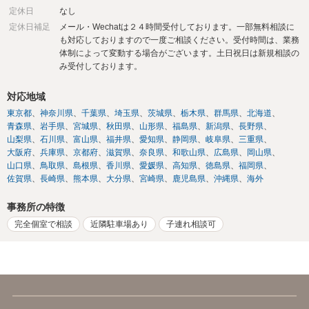
定休日
なし
定休日補足
メール・Wechatは２４時間受付しております。一部無料相談に
も対応しておりますので一度ご相談ください。受付時間は、業務
体制によって変動する場合がございます。土日祝日は新規相談の
み受付しております。
対応地域
東京都
神奈川県
千葉県
埼玉県
茨城県
栃木県
群馬県
北海道
青森県
岩手県
宮城県
秋田県
山形県
福島県
新潟県
長野県
山梨県
石川県
富山県
福井県
愛知県
静岡県
岐阜県
三重県
大阪府
兵庫県
京都府
滋賀県
奈良県
和歌山県
広島県
岡山県
山口県
鳥取県
島根県
香川県
愛媛県
高知県
徳島県
福岡県
佐賀県
長崎県
熊本県
大分県
宮崎県
鹿児島県
沖縄県
海外
事務所の特徴
完全個室で相談
近隣駐車場あり
子連れ相談可