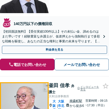
140万円以下の債権回収
【初回面談無料】【受任実績100件以上】その未払い金、諦めるのは
まだ早いです！経験豊富な弁護士が、仮差押えから強制執行まで多彩
な戦略を駆使し、あなたの正当な権利と事業の未来を守ります。【淀
屋橋駅徒歩5分】
料金表を見る
電話でお問い合わせ
メールでお問い合わせ
釜田 佳孝
弁
インタビューを
見る
護士
大和法律事務所
南森町駅
営業時間：09:15
大
大阪
~17:30（平日）
阪
市北
から徒歩6
|