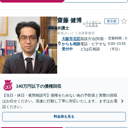
齋藤 健博
東京都
インタビュ
ーを見る
弁護士
銀座さいとう法律事務所
営業時間：0
大阪市北区
面談方法(対面・
からも相談
電話・ビデオな
6:00~23:55
受付中
ど)は応相談
（平日）
140万円以下の債権回収
【当日・休日・夜間相談可】債権をためない為の予防策と実際の回収
はお任せください。迅速に行動し丁寧に対応いたします。まずはお電
話ください。
料金表を見る