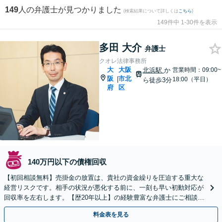
149
人の弁護士が見つかりました
(検索結果について詳しくは
こちら
)
149件中 1-30件を表示
多田 大介
弁護士
クオレ法律事務所
大
大阪
北浜駅
か
営業時間：09:00~
阪
市北
|
18:00（平日）
ら徒歩3分
府
区
140万円以下の債権回収
【初回相談無料】売掛金の放置は、貴社の資金繰りを圧迫する重大な
経営リスクです。相手の状況が悪化する前に、一刻も早い初動対応が
回収率を左右します。【歴20年以上】の経験豊富な弁護士にご相談く
ださい【休日・夜間相談可】【完全個室】【北浜駅3分】
料金表を見る