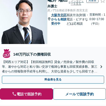
兵庫県
インタビュ
ーを見る
弁護士
虎ノ門法律経済事務所 西宮支店
営業時間：1
大阪市北区
面談方法(対面・
からも相談
電話・ビデオな
0:00~17:00
受付中
ど)は応相談
（平日）
140万円以下の債権回収
【関西エリア対応】【初回相談無料】貸金／売掛金／製作費の回収
等、速やかな対応と粘り強い交渉で複雑な事案も回収実績多数。第三
者からの情報取得手続等も利用し、大切な資産を少しでも回収できる
よう尽力します【フリーランス・個人事業主のご相談も対応】
料金表を見る
電話で面談予約
メールで面談予約