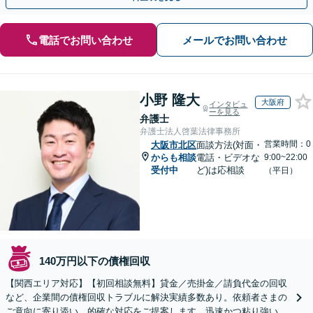
電話でお問い合わせ
メールでお問い合わせ
小野 隆大
大阪府
インタビュ
ーを見る
弁護士
弁護士法人啓葉法律事務所
営業時間：0
大阪市北区
面談方法(対面・
からも相談
電話・ビデオな
9:00~22:00
受付中
ど)は応相談
（平日）
140万円以下の債権回収
【関西エリア対応】【初回相談無料】貸金／売掛金／請負代金の回収
など、企業間の債権回収トラブルに解決実績多数あり。依頼者さまの
ご意向に寄り添い、的確な対応をご提案します。迅速かつ粘り強い交