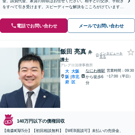
金、請負代金、家賃の回収はお任せください。相手との交渉、手続き
をすべて引き受けます。スピーディーな解決をこころがけています。
【個人にも対応】【夜間相談可】
電話でお問い合わせ
メールでお問い合わせ
飯田 亮真
弁
インタビューを
見る
護士
アレグロ法律事務所
なにわ橋駅
営業時間：09:30
大
大阪
~17:00（平日）
阪
市北
から徒歩6
|
府
区
分
140万円以下の債権回収
【南森町駅5分】【初回相談無料】【WEB面談可】未払いの売掛金、