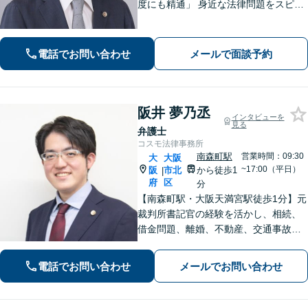
度にも精通」 身近な法律問題をスピー
ディに解決します。ご依頼者様のため
に最善を尽くす。じっくりとお話を伺
い、丁寧に対応いたします。 不安を抱
電話でお問い合わせ
メールで面談予約
えている方はぜひご相談ください
阪井 夢乃丞
インタビューを
見る
弁護士
コスモ法律事務所
南森町駅
営業時間：09:30
大
大阪
~17:00（平日）
阪
市北
から徒歩1
|
府
区
分
【南森町駅・大阪天満宮駅徒歩1分】元
裁判所書記官の経験を活かし、相続、
借金問題、離婚、不動産、交通事故に
注力。金額やスピード等、ご相談者様
が一番大事にしたい想いを丁寧に伺
電話でお問い合わせ
メールでお問い合わせ
い、納得のいく最善の解決策をご提案
いたします。【WEB面談可能】