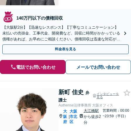
140万円以下の債権回収
【大阪駅2分】【迅速なレスポンス】【丁寧なコミュニケーション】
未払いの売掛金、工事代金、開発費など、回収に時間がかかっている
債権があれば、お早めにご相談ください。債権回収は迅速な対応が求
められるので、スピーディーに対応いたします。
料金表を見る
電話でお問い合わせ
メールでお問い合わせ
新町 佳史
弁
インタビューを
見る
護士
Authense法律事務所 大阪オフィス
大江橋駅
営業時間：00:00
大
大阪
~23:59（平日）
阪
市北
から徒歩2
|
府
区
分