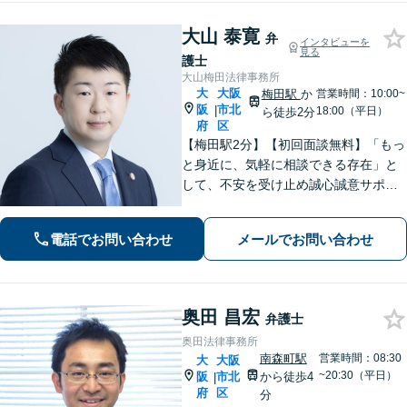
大山 泰寛
弁
インタビューを
見る
護士
大山梅田法律事務所
大
大阪
梅田駅
か
営業時間：10:00~
阪
市北
|
18:00（平日）
ら徒歩2分
府
区
【梅田駅2分】【初回面談無料】「もっ
と身近に、気軽に相談できる存在」と
して、不安を受け止め誠心誠意サポー
トいたします！離婚問題や刑事事件、
交通事故など、多岐にわたる案件で培
電話でお問い合わせ
メールでお問い合わせ
った実務経験を活かし、状況に応じた
解決策をご提案【休日・夜間相談可】
奥田 昌宏
弁護士
奥田法律事務所
南森町駅
営業時間：08:30
大
大阪
~20:30（平日）
阪
市北
から徒歩4
|
府
区
分