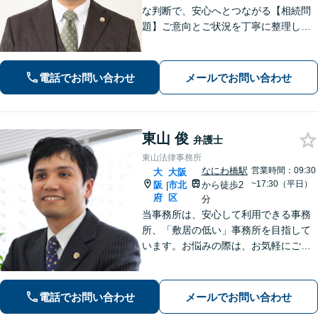
な判断で、安心へとつながる【相続問
題】ご意向とご状況を丁寧に整理し、
ご納得いただける解決を目指します。
【借金問題】破産管財人の経験あり。
破産のご相談はお任せください【淀屋
電話でお問い合わせ
メールでお問い合わせ
橋駅8分】【オンライン相談対応】
東山 俊
弁護士
東山法律事務所
なにわ橋駅
営業時間：09:30
大
大阪
~17:30（平日）
阪
市北
から徒歩2
|
府
区
分
当事務所は、安心して利用できる事務
所、「敷居の低い」事務所を目指して
います。お悩みの際は、お気軽にご相
談ください。
電話でお問い合わせ
メールでお問い合わせ