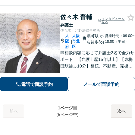
佐々木 晋輔
インタビューを
見る
弁護士
佐々木・北野法律事務所
大
大阪
扇町駅
か
営業時間：09:00~
阪
市北
|
18:00（平日）
ら徒歩8分
府
区
🟨相談内容に応じて弁護士2名で全力サ
ポート！【弁護士歴15年以上】【東梅
田駅徒歩10分】相続、不動産、売掛金
の回収など多数の実績あり◎誠実＆丁
寧なサポートを心がけます。個人、法
電話で面談予約
メールで面談予約
人問わずお気軽にご相談ください【初
回相談30分無料】
1ページ目
前へ
次へ
(5ページ中)