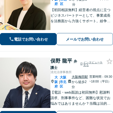
府
区
分
【初回相談無料】経営者の視点に立つ
ビジネスパートナーとして、事業成長
を法務面から力強くサポート。紛争を
未然に防ぐ「攻め」と「守り」の法務
をご提供します。離婚や相続でお困り
の方もお任せください！【淀屋橋駅4
電話でお問い合わせ
メールでお問い合わせ
分】
俣野 龍平
弁
インタビューを
見る
護士
清光法律事務所
大阪梅田駅
営業時間：09:30
大
大阪
~18:00（平日）
阪
市北
から徒歩2
|
府
区
分
【電話・web面談は初回無料】慰謝料
請求、刑事事件など、困難な状況でお
悩みではありませんか？当職は法的な
解決だけでなく依頼者様の心情を大切