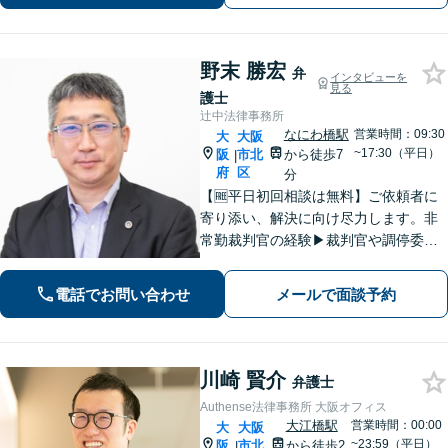
話・WEB面談可】【セカンドオピニオ
ン可】
野末 勝宏
弁
インタビューを
見る
護士
辻中法律事務所
なにわ橋駅
営業時間：09:30
大
大阪
~17:30（平日）
阪
市北
から徒歩7
|
府
区
分
【🆓平日初回相談は無料】ご依頼者に
寄り添い、解決に向け尽力します。非
常勤裁判官の経験▶︎裁判官や調停委員
が何を考えるのか先々を予測し、効果
的に主張できるのが最大の強み◎最善
電話でお問い合わせ
メールで面談予約
の解決に向けフットワーク軽く対応。
まずはご相談ください【弁護士歴20年
以上】
川崎 賢介
弁護士
Authense法律事務所 大阪オフィス
大江橋駅
営業時間：00:00
大
大阪
~23:59（平日）
阪
市北
から徒歩2
|