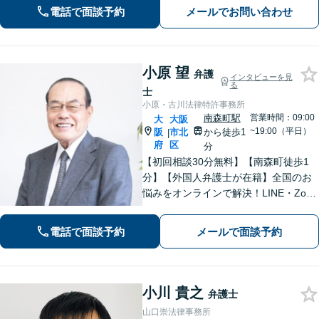
にし、最善の道を見つける伴走者とな
電話で面談予約
メールでお問い合わせ
ります。一人で抱え込まず、まずはご
相談ください。
小原 望
弁護
インタビューを見
る
士
小原・古川法律特許事務所
南森町駅
営業時間：09:00
大
大阪
~19:00（平日）
阪
市北
から徒歩1
|
府
区
分
【初回相談30分無料】【南森町徒歩1
分】【外国人弁護士が在籍】全国のお
悩みをオンラインで解決！LINE・Zoo
m・メール・電話での相談が可能。グ
ローバルな離婚・相続／労働／企業法
電話で面談予約
メールで面談予約
務相談可能。英語が堪能なスタッフが
交渉を代行します。
小川 貴之
弁護士
山口崇法律事務所