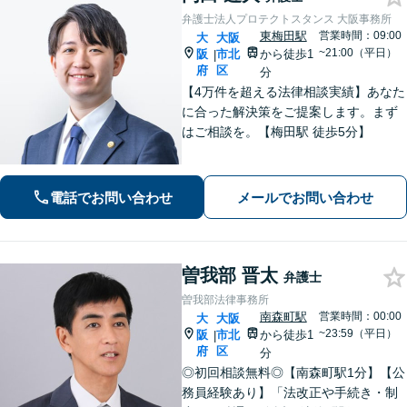
弁護士法人プロテクトスタンス 大阪事務所
東梅田駅
営業時間：09:00
大
大阪
~21:00（平日）
阪
市北
から徒歩1
|
府
区
分
【4万件を超える法律相談実績】あなた
に合った解決策をご提案します。まず
はご相談を。【梅田駅 徒歩5分】
電話でお問い合わせ
メールでお問い合わせ
曽我部 晋太
弁護士
曽我部法律事務所
南森町駅
営業時間：00:00
大
大阪
~23:59（平日）
阪
市北
から徒歩1
|
府
区
分
◎初回相談無料◎【南森町駅1分】【公
務員経験あり】「法改正や手続き・制