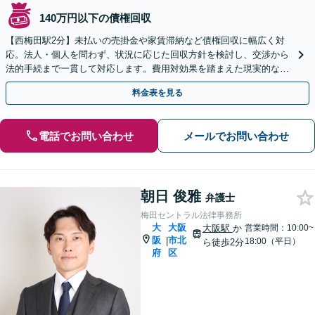
140万円以下の債権回収
【西梅田駅2分】未払いの売掛金や家賃滞納など債権回収に幅広く対
応。法人・個人を問わず、状況に応じた回収方針を検討し、交渉から
法的手続まで一貫して対応します。費用対効果を踏まえた現実的な回
収を目指します【オンライン面談可】【夜間・休日相談可】
料金表を見る
電話でお問い合わせ
メールでお問い合わせ
朝日 俊雅
弁護士
梅田セントラル法律事務所
大
大阪
大阪駅
か
営業時間：10:00~
阪
市北
|
18:00（平日）
ら徒歩2分
府
区