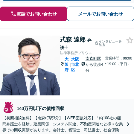
電話でお問い合わせ
メールでお問い合わせ
式森 達郎
弁
インタビューを
見る
護士
法律事務所プリウス
南森町駅
営業時間：09:00
大
大阪
~19:00（平日）
阪
市北
から徒歩4
|
府
区
分
140万円以下の債権回収
【初回相談無料】【南森町駅3分】【WEB面談対応】「約100社の顧
問弁護士を経験」建築関係、システム関連、不動産関連など様々な業
界での回収実績があります。会計士、税理士、司法書士、社会保険労