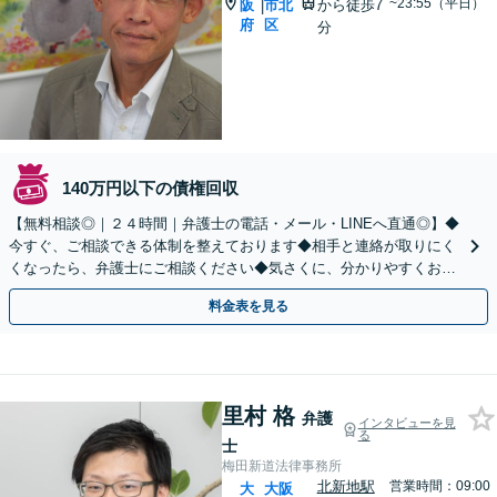
~23:55（平日）
阪
市北
から徒歩7
|
府
区
分
140万円以下の債権回収
【無料相談◎｜２４時間｜弁護士の電話・メール・LINEへ直通◎】◆
今すぐ、ご相談できる体制を整えております◆相手と連絡が取りにく
くなったら、弁護士にご相談ください◆気さくに、分かりやすくお答
えします。弁護士直通LINE【@685dvpfm】
料金表を見る
里村 格
弁護
インタビューを見
る
士
梅田新道法律事務所
北新地駅
営業時間：09:00
大
大阪