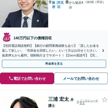
~18:00（平日）
阪
市北
から徒歩4
|
府
区
分
140万円以下の債権回収
【初回電話相談無料】【銀行の顧問業務経験もあり】「貸したお金を
返して欲しい」「売掛金を回収したい」という方はお任せください。
仮差押えから裁判、強制執行までサポート！【Zooｍ面談可】【完全
個室】【大阪天満宮駅すぐ】
料金表を見る
電話でお問い合わせ
メールでお問い合わせ
三浦 宏太
弁
インタビューを
見る
護士