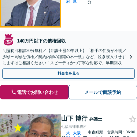
府
区
分
140万円以下の債権回収
＼🆓初回相談30分無料／【弁護士歴40年以上】「相手の住所が不明／
少額〜高額な債権／契約内容の認識の不一致」など、泣き寝入りせず
にまずはご相談ください！スピーディかつ丁寧な対応で、早期回収を
目指します【セミナー・著書多数】【南森町駅6分】
料金表を見る
電話でお問い合わせ
メールで面談予約
山下 博行
弁護士
七福法律事務所
南森町駅
営業時間：06:00
大
大阪