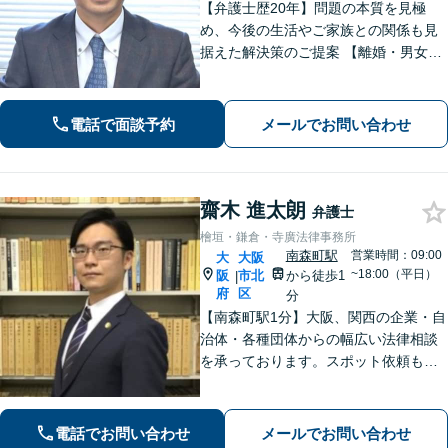
【弁護士歴20年】問題の本質を見極
め、今後の生活やご家族との関係も見
据えた解決策のご提案 【離婚・男女問
題】心情に寄り添い、冷静な視点でア
ドバイス 【借金問題】二度目の自己破
産などの実績あり 【刑事事件】無罪、
電話で面談予約
メールでお問い合わせ
多数！専門家と連携し、科学的立証に
努める
齋木 進太朗
弁護士
檜垣・鎌倉・寺廣法律事務所
南森町駅
営業時間：09:00
大
大阪
~18:00（平日）
阪
市北
から徒歩1
|
府
区
分
【南森町駅1分】大阪、関西の企業・自
治体・各種団体からの幅広い法律相談
を承っております。スポット依頼も可
能。「かかりつけ弁護士」として、経
営者さまに頼っていただけるよう、真
心を込めて取り組んでまいります【電
電話でお問い合わせ
メールでお問い合わせ