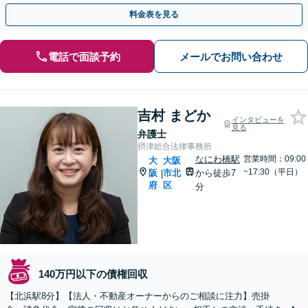
務士など信頼できる士業と連携【休日・夜間相談可】
料金表を見る
電話で面談予約
メールでお問い合わせ
吉村 まどか
インタビューを
見る
弁護士
摂津総合法律事務所
なにわ橋駅
営業時間：09:00
大
大阪
~17:30（平日）
阪
市北
から徒歩7
|
府
区
分
140万円以下の債権回収
【北浜駅8分】【法人・不動産オーナーからのご相談に注力】売掛