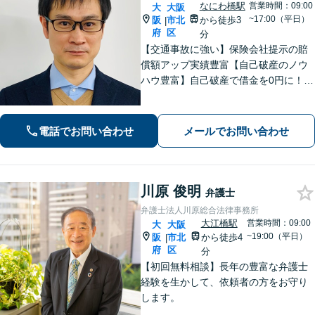
なにわ橋駅
営業時間：09:00
大
大阪
~17:00（平日）
阪
市北
から徒歩3
|
府
区
分
【交通事故に強い】保険会社提示の賠
償額アップ実績豊富【自己破産のノウ
ハウ豊富】自己破産で借金を0円に！
【個人間の金銭トラブルにも対応】訴
訟から強制執行まで粘り強く交渉！誠
実に丁寧に最適な解決案をご提案いた
電話でお問い合わせ
メールでお問い合わせ
します【北浜駅徒歩3分】
川原 俊明
弁護士
弁護士法人川原総合法律事務所
大江橋駅
営業時間：09:00
大
大阪
~19:00（平日）
阪
市北
から徒歩4
|
府
区
分
【初回無料相談】長年の豊富な弁護士
経験を生かして、依頼者の方をお守り
します。