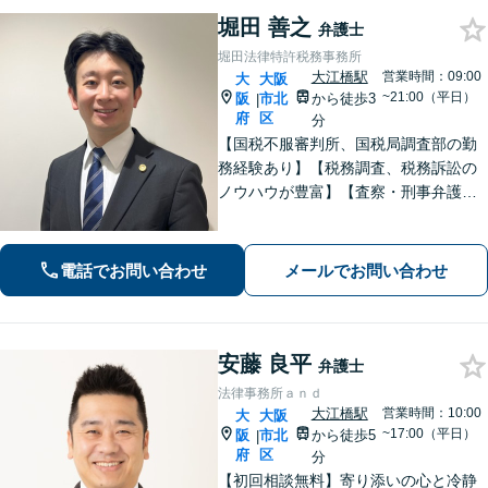
堀田 善之
弁護士
堀田法律特許税務事務所
大江橋駅
営業時間：09:00
大
大阪
~21:00（平日）
阪
市北
から徒歩3
|
府
区
分
【国税不服審判所、国税局調査部の勤
務経験あり】【税務調査、税務訴訟の
ノウハウが豊富】【査察・刑事弁護】
税務調査、不服申立て、税務訴訟まで
ワンストップ対応！法務と税務の両面
からサポート！【著作権に強い】個人
電話でお問い合わせ
メールでお問い合わせ
事業主・フリーランスを支援【休日・
夜間相談可】
安藤 良平
弁護士
法律事務所ａｎｄ
大江橋駅
営業時間：10:00
大
大阪
~17:00（平日）
阪
市北
から徒歩5
|
府
区
分
【初回相談無料】寄り添いの心と冷静