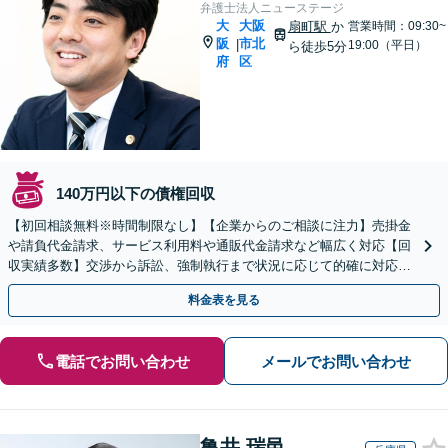
弁護士法人ニューステージ
大
大阪
扇町駅
か
営業時間：09:30~
阪
市北
|
19:00（平日）
ら徒歩5分
府
区
140万円以下の債権回収
【初回相談無料※時間制限なし】【企業からのご相談に注力】売掛金
や請負代金請求、サービス利用料や通販代金請求など幅広く対応【回
収実績多数】交渉から訴訟、強制執行まで状況に応じて的確に対応し
ます【扇町駅5分】
料金表を見る
電話でお問い合わせ
メールでお問い合わせ
亀井 瑞邑