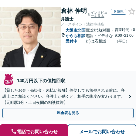
倉林 伸明
兵庫県
インタビュ
ーを見る
弁護士
ノースポイント法律事務所
営業時間：0
大阪市北区
面談方法(対面・
からも相談
電話・ビデオな
9:00~21:00
受付中
ど)は応相談
（平日）
140万円以下の債権回収
【貸したお金・売掛金・未払い報酬】催促しても無視される前に、弁
護士にご相談ください。弁護士が動くと、相手の態度が変わります。
【元町駅1分・土日夜間の相談歓迎】
料金表を見る
電話でお問い合わせ
メールでお問い合わせ