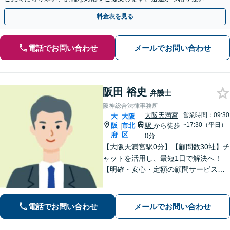
渉で、少しでも回収できるよう尽力します【土日祝対応可】
料金表を見る
電話でお問い合わせ
メールでお問い合わせ
阪田 裕史
弁護士
阪神総合法律事務所
大阪天満宮
営業時間：09:30
大
大阪
~17:30（平日）
阪
市北
駅
から徒歩
|
府
区
0分
【大阪天満宮駅0分】【顧問数30社】チ
ャットを活用し、最短1日で解決へ！
【明確・安心・定額の顧問サービス】
フットワークの軽さを活かし、現場の
声を直接聞いて早期解決へ尽力。経営
者さまの負担を減らし、皆さまにとっ
電話でお問い合わせ
メールでお問い合わせ
て最善の解決を目指します【休日・夜
間対応】