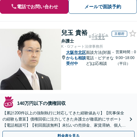
電話でお問い合わせ
メールで面談予約
兒玉 貴裕
京都府
インタビュ
ーを見る
弁護士
K・Gフォート法律事務所
営業時間：0
大阪市北区
面談方法(対面・
からも相談
電話・ビデオな
9:00~18:00
受付中
ど)は応相談
（平日）
140万円以下の債権回収
【累計200件以上の強制執行に対応してきた経験値あり】【民事保全
の経験も豊富】債権回収に注力してきた弁護士が徹底的にサポート
【電話相談可】【初回面談無料】未払いの売掛金、家賃滞納、個人間
のお金の貸し借りなど【関西エリア対応】
料金表を見る