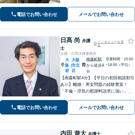
電話でお問い合わせ
メールでお問い合わせ
日髙 尚
弁護
インタビューを見
る
士
大園・日髙法律事務所
南森町駅
営業時間：10:00
大
大阪
~18:00（平日）
阪
市北
から徒歩4
|
府
区
分
【南森町駅4分】【平日の初回相談割引
あり】離婚・男女問題の経験豊富！
「不倫・浮気の慰謝料請求に強い」
「熟年離婚も円滑にサポート」相続問
題は他士業と連携してワンストップ解
電話でお問い合わせ
メールでお問い合わせ
決！「相続人調査にも対応」【休日・
夜間面談】【分割払い】
内田 遊大
弁護士