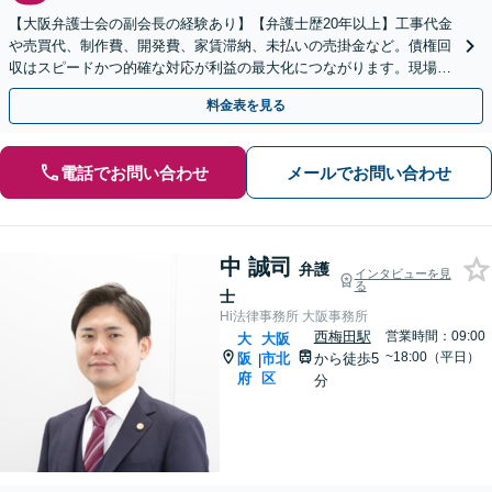
【大阪弁護士会の副会長の経験あり】【弁護士歴20年以上】工事代金
や売買代、制作費、開発費、家賃滞納、未払いの売掛金など。債権回
収はスピードかつ的確な対応が利益の最大化につながります。現場の
声を聞き、最善の解決策をご提案します【淀屋橋駅8分】
料金表を見る
電話でお問い合わせ
メールでお問い合わせ
中 誠司
弁護
インタビューを見
る
士
Hi法律事務所 大阪事務所
西梅田駅
営業時間：09:00
大
大阪
~18:00（平日）
阪
市北
から徒歩5
|
府
区
分