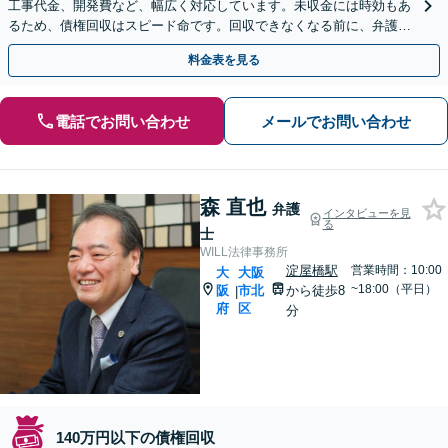
工事代金、開発費など、幅広く対応しています。未収金には時効もあ
るため、債権回収はスピード命です。回収できなくなる前に、弁護士
とともに最善の手を打ちましょう。
料金表を見る
電話でお問い合わせ
メールでお問い合わせ
森 直也
弁護
インタビューを見
る
士
WILL法律事務所
淀屋橋駅
営業時間：10:00
大
大阪
~18:00（平日）
阪
市北
から徒歩8
|
府
区
分
140万円以下の債権回収