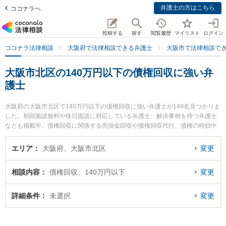
弁護士の方はこちら
ココナラへ
投稿する
探す
閲覧履歴
マイリスト
ログイン
ココナラ法律相談
大阪府で法律相談できる弁護士
大阪市で法律相談で
大阪市北区の140万円以下の債権回収に強い弁
護士
大阪府の大阪市北区で140万円以下の債権回収に強い弁護士が149名見つかりま
した。初回面談無料や休日面談に対応している弁護士、解決事例を持つ弁護士
なども掲載中。債権回収に関係する売掛金回収や債権回収代行、債権の時効中
断等の細かな分野での絞り込み検索もでき便利です。特にクオレ法律事務所の
多田 大介弁護士や法律事務所プリウスの式森 達郎弁護士、摂津総合法律事務所
エリア
大阪府、大阪市北区
変更
の吉村 まどか弁護士のプロフィール情報や弁護士費用、強みなどが注目されて
います。『大阪市北区で土日や夜間に発生した140万円以下の債権回収のトラ
相談内容
債権回収、140万円以下
変更
ブルを今すぐに弁護士に相談したい』『140万円以下の債権回収のトラブル解
決の実績豊富な近くの弁護士を検索したい』『初回相談無料で140万円以下の
債権回収を法律相談できる大阪市北区内の弁護士に相談予約したい』などでお
詳細条件
未選択
変更
困りの相談者さんにおすすめです。