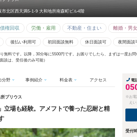
阪市北区西天満5-1-9 大和地所南森町ビル4階
債権回収
労働・雇用
不動産・住まい
離婚・男
後払い利用可
初回面談無料
休日面談可
夜間面談
限り無料です。以降，30分毎に5500円です。お困りでしたら、まずは一度お
面談は、受任後のみ可能）
力分野
事例紹介
料金表
アクセス
電
05
務所プリウス
※お電
えい
」立場も経験。アメフトで養った忍耐と精
す
受付