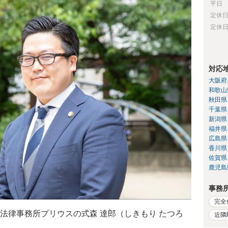
平日
定休
定休
対応
大阪府
和歌山
秋田県
千葉県
新潟県
福井県
広島県
香川県
佐賀県
鹿児島
事務
完全
法律事務所プリウスの式森 達郎（しきもり たつろ
近隣