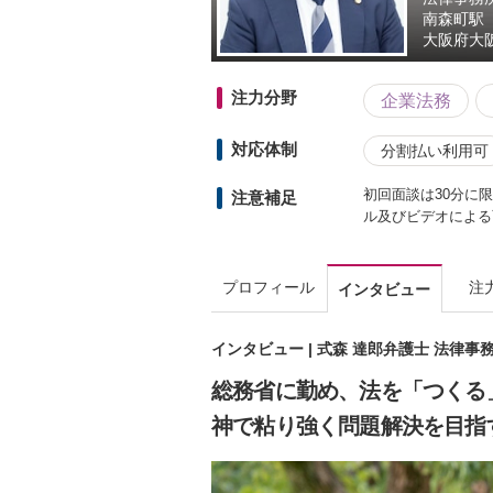
南森町駅
大阪府
大
注力分野
企業法務
対応体制
分割払い利用可
初回面談は30分に
注意補足
ル及びビデオによる
プロフィール
注
インタビュー
インタビュー | 式森 達郎弁護士 法律事
総務省に勤め、法を「つくる
神で粘り強く問題解決を目指