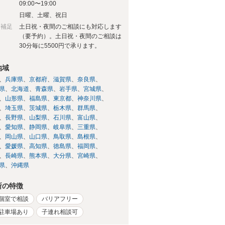
09:00〜19:00
日
日曜、土曜、祝日
日補足
土日祝・夜間のご相談にも対応します
（要予約）。土日祝・夜間のご相談は
30分毎に5500円で承ります。
地域
兵庫県
京都府
滋賀県
奈良県
県
北海道
青森県
岩手県
宮城県
山形県
福島県
東京都
神奈川県
埼玉県
茨城県
栃木県
群馬県
長野県
山梨県
石川県
富山県
愛知県
静岡県
岐阜県
三重県
岡山県
山口県
鳥取県
島根県
愛媛県
高知県
徳島県
福岡県
長崎県
熊本県
大分県
宮崎県
県
沖縄県
所の特徴
個室で相談
バリアフリー
駐車場あり
子連れ相談可