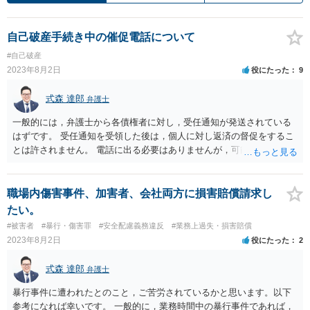
自己破産手続き中の催促電話について
#自己破産
2023年8月2日
役にたった
9
式森 達郎
弁護士
一般的には，弁護士から各債権者に対し，受任通知が発送されている
はずです。 受任通知を受領した後は，個人に対し返済の督促をするこ
とは許されません。 電話に出る必要はありませんが，可能であれば，
電話に出てどこの金融業者から督促の電話があるのかを確認し，既に
自己破産に向けて弁護士に依頼していることを伝えましょう。 その上
で，弁護士に対し，督促の電話がかかってきているので対応してもら
職場内傷害事件、加害者、会社両方に損害賠償請求し
いたい旨を伝えてください。
たい。
#被害者
#暴行・傷害罪
#安全配慮義務違反
#業務上過失・損害賠償
2023年8月2日
役にたった
2
式森 達郎
弁護士
暴行事件に遭われたとのこと，ご苦労されているかと思います。以下
参考になれば幸いです。 一般的に，業務時間中の暴行事件であれば，