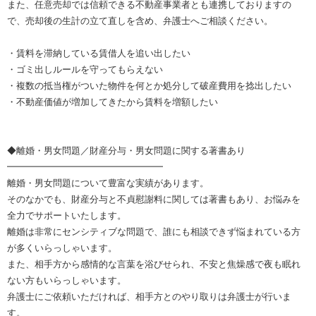
また、任意売却では信頼できる不動産事業者とも連携しておりますの
で、売却後の生計の立て直しを含め、弁護士へご相談ください。
・賃料を滞納している賃借人を追い出したい
・ゴミ出しルールを守ってもらえない
・複数の抵当権がついた物件を何とか処分して破産費用を捻出したい
・不動産価値が増加してきたから賃料を増額したい
◆離婚・男女問題／財産分与・男女問題に関する著書あり
━━━━━━━━━━━━━━━━━
離婚・男女問題について豊富な実績があります。
そのなかでも、財産分与と不貞慰謝料に関しては著書もあり、お悩みを
全力でサポートいたします。
離婚は非常にセンシティブな問題で、誰にも相談できず悩まれている方
が多くいらっしゃいます。
また、相手方から感情的な言葉を浴びせられ、不安と焦燥感で夜も眠れ
ない方もいらっしゃいます。
弁護士にご依頼いただければ、相手方とのやり取りは弁護士が行いま
す。