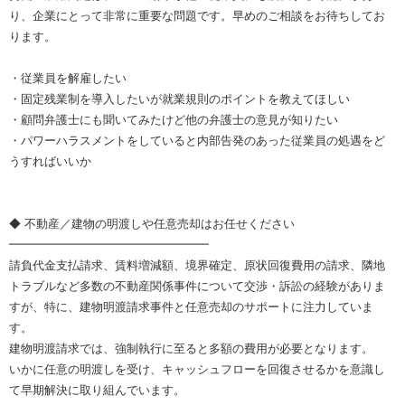
り、企業にとって非常に重要な問題です。早めのご相談をお待ちしてお
ります。
・従業員を解雇したい
・固定残業制を導入したいが就業規則のポイントを教えてほしい
・顧問弁護士にも聞いてみたけど他の弁護士の意見が知りたい
・パワーハラスメントをしていると内部告発のあった従業員の処遇をど
うすればいいか
◆ 不動産／建物の明渡しや任意売却はお任せください
━━━━━━━━━━━━━━━━━
請負代金支払請求、賃料増減額、境界確定、原状回復費用の請求、隣地
トラブルなど多数の不動産関係事件について交渉・訴訟の経験がありま
すが、特に、建物明渡請求事件と任意売却のサポートに注力していま
す。
建物明渡請求では、強制執行に至ると多額の費用が必要となります。
いかに任意の明渡しを受け、キャッシュフローを回復させるかを意識し
て早期解決に取り組んでいます。