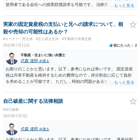
使用者である会社への損害賠償請求も可能です。 治療費，休業損害，
慰謝料等が請求の対象となるでしょう。 慰謝料の金額については，概
ね通院期間等で目安が決まりますので，お近くの弁護士に相談される
ことをお勧めします。
実家の固定資産税の支払いと兄への請求について、相
殺や売却の可能性はあるか？
#オーナー・売主側
#立ち退き交渉
#不動産の等価交換
2023年7月11日
役にたった
2
不動産・住まいに強い弁護士
式森 達郎
弁護士
お困りのことかと思います。以下，参考になれば幸いです。 固定資産
税は共有不動産を維持するための費用なので，持分割合に応じて負担
を求めることが可能です。 ただし，時効の問題があるため，最長でも
１０年分を請求できるにとどまります。 他方で，共有名義の持分を相
殺することはできません。 相殺は，双方で同じ種類を目的とする債権
債務がある場合に可能ですが，金銭支払請求と共有物分割請求では種
自己破産に関する法律相談
類が異なるため相殺という簡便な方法は執ることができません。 対抗
#自己破産
方法としては， ①賃料相当額の請求 お母様の持分あることから，そ
2023年7月3日
の持分を勝手に使用されていることを理由に賃料相当額を請求するこ
とが考えられます。 相手方からも請求される可能性がありますが，
式森 達郎
弁護士
こちらも１０年の時効があるため，最大でも５年分でしょう。 加え
て，使用貸借が成立していたと反論することも可能と思われます。 ②
お困りのことかと思います。以下，参考になれば幸いです。 遺産分割