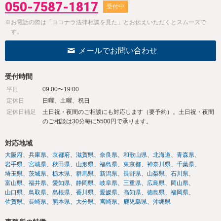
050-7587-1817
受付中
※お電話の際は「ココナラ法律相談を見た」とお伝えいただくとスムーズで
す。
メールでお問い合わせ
受付時間
平日
09:00〜19:00
定休日
日曜、土曜、祝日
定休日補足
土日祝・夜間のご相談にも対応します（要予約）。土日祝・夜間
のご相談は30分毎に5500円で承ります。
対応地域
大阪府
兵庫県
京都府
滋賀県
奈良県
和歌山県
北海道
青森県
岩手県
宮城県
秋田県
山形県
福島県
東京都
神奈川県
千葉県
埼玉県
茨城県
栃木県
群馬県
新潟県
長野県
山梨県
石川県
富山県
福井県
愛知県
静岡県
岐阜県
三重県
広島県
岡山県
山口県
鳥取県
島根県
香川県
愛媛県
高知県
徳島県
福岡県
佐賀県
長崎県
熊本県
大分県
宮崎県
鹿児島県
沖縄県