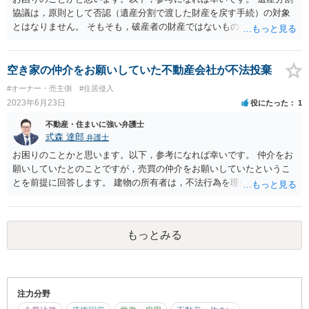
共有物分割請求 建物が共有であるため，分割を請求することが考え
協議は，原則として否認（遺産分割で渡した財産を戻す手続）の対象
られます。 建物の現物分割は困難でしょうから，代償金を相手方が
とはなりません。 そもそも，破産者の財産ではないものを債権者も引
支払う又は当方が支払って地代を請求するといった解決になると思わ
き当てにしていないということが理由の一つです。 他方で，判例には
れます。 相手方が共有持分者であるため，強制的に追い出すことは
遺産分割が詐害行為取消権の対象となると判断したものがあります。
困難な事案です。 金銭的に相手方に負担をかけて解決していっては
しかしながら，破産法が改正される前の判例であり，否認権の行使の
空き家の仲介をお願いしていた不動産会社が不法投棄
いかがでしょうか。 いずれの手続も，法的な知識が必要な方法にな
方がより私人の財産への介入が可能な局面であるため，詐害行為取消
#オーナー・売主側
#住居侵入
るので，お近くの弁護士に相談されることをお勧めいたします。
が認めらえるのも極めて例外的な場合に限られるでしょう。 法的に詳
2023年6月23日
役にたった
1
細な検討が必要となるため，お近くの弁護士にご相談されることをお
勧めします。
不動産・住まいに強い弁護士
式森 達郎
弁護士
お困りのことかと思います。以下，参考になれば幸いです。 仲介をお
願いしていたとのことですが，売買の仲介をお願いしていたというこ
とを前提に回答します。 建物の所有者は，不法行為を理由とする損害
賠償や不当利得の返還請求が可能であると思われます。 ただし，損害
賠償を請求するには，当方に生じた損害を立証する必要があるとこ
ろ，相手方が自ら撤去するのであれば，その他の損害に何があるのか
もっとみる
は検討する必要があるでしょう。 また，不当利得に関しては，不動産
業者が勝手に廃材等を置くことで，利益を得ていたことを立証し請求
することとなるでしょう。 請求可能な金額等は，お近くの弁護士のご
相談されることをお勧めいたします。
注力分野