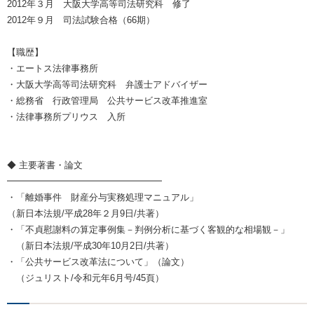
2012年３月 大阪大学高等司法研究科 修了
2012年９月 司法試験合格（66期）
【職歴】
・エートス法律事務所
・大阪大学高等司法研究科 弁護士アドバイザー
・総務省 行政管理局 公共サービス改革推進室
・法律事務所プリウス 入所
◆ 主要著書・論文
━━━━━━━━━━━━━━━━━
・「離婚事件 財産分与実務処理マニュアル」
（新日本法規/平成28年２月9日/共著）
・「不貞慰謝料の算定事例集－判例分析に基づく客観的な相場観－」
（新日本法規/平成30年10月2日/共著）
・「公共サービス改革法について」（論文）
（ジュリスト/令和元年6月号/45頁）