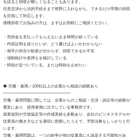
を誤ると回収が難しくなることもあります。
任意交渉から法的手続きまで視野に入れながら、できるだけ早期の回収
を目指して対応します。
債権回収でお悩みの方は、まずはお気軽にご相談ください。
・売掛金を支払ってもらえないまま時間が経っている
・内容証明を送りたいが、どう書けばよいかわからない
・相手の所在や財産が分からず、回収できるか不安
・強制執行や差押えを検討している
・時効が近づいている、または時効を止めたい
◆ 労働・雇用／100社以上の企業から相談の経験あり
━━━━━━━━━━━━━━━━━
労働・雇用問題に関しては、企業からのご相談・交渉・訴訟等の経験が
豊富にあり、使用者側に注力している事務所です。
就業規則や労使協定等の作成実績も多数あり、会社のビジネスモデルや
従業員の働き方などを適切に把握したうえで、予防法務もしっかりと行
います。
労働・雇用問題は、一つの紛争が他の従業員にも波及する可能性があ