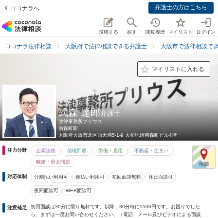
弁護士の方はこちら
ココナラへ
投稿する
探す
閲覧履歴
マイリスト
ログイン
ココナラ法律相談
大阪府で法律相談できる弁護士
大阪市で法律相談で
マイリストに入れる
しきもり たつろう
式森 達郎
弁護士
法律事務所プリウス
南森町駅
大阪府
大阪市北区西天満5-1-9 大和地所南森町ビル4階
注力分野
企業法務
債権回収
労働・雇用
不動産・住まい
離婚・男女問題
対応体制
分割払い利用可
後払い利用可
初回面談無料
休日面談可
夜間面談可
WEB面談可
初回面談は30分に限り無料です。以降，30分毎に5500円です。お困りでした
注意補足
ら、まずは一度お問い合わせください。（電話、メール及びビデオによる面談