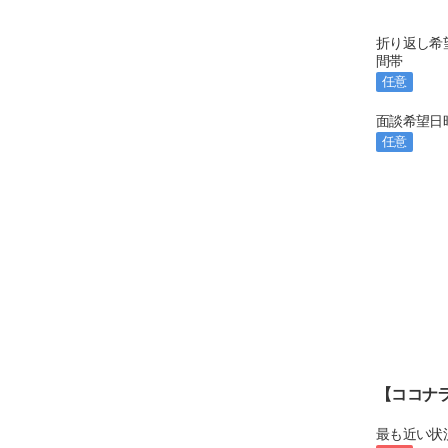
折り返し希
間帯
任意
面談希望日
任意
【ココナ
最も近い状