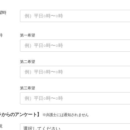
望時
時
第一希望
第二希望
第三希望
ラからのアンケート】
※弁護士には通知されません
況