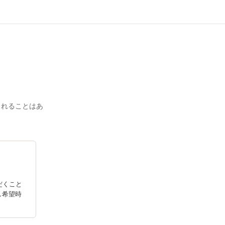
されることはあ
だくこと
し希望時