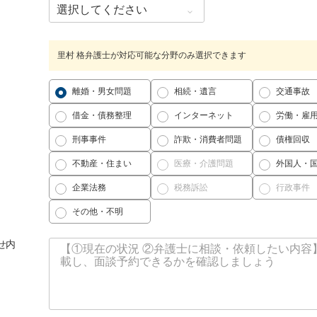
里村 格弁護士が対応可能な分野のみ選択できます
離婚・男女問題
相続・遺言
交通事故
借金・債務整理
インターネット
労働・雇
刑事事件
詐欺・消費者問題
債権回収
不動産・住まい
医療・介護問題
外国人・
企業法務
税務訴訟
行政事件
その他・不明
せ内