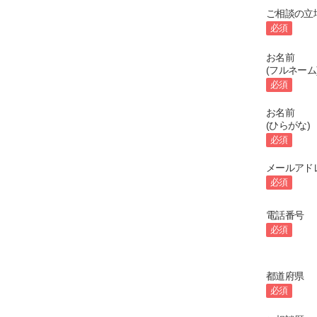
ご相談の立
必須
お名前
(フルネーム
必須
お名前
(ひらがな)
必須
メールアド
必須
電話番号
必須
都道府県
必須