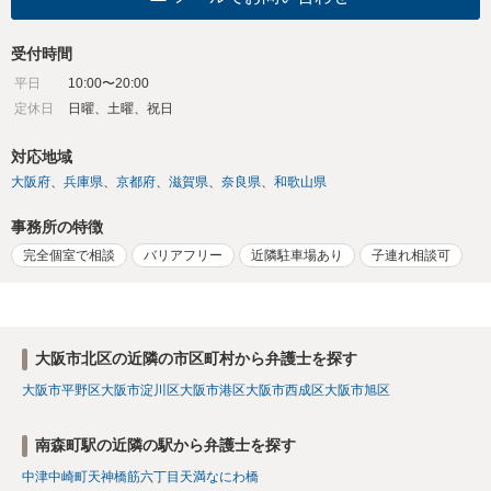
受付時間
平日
10:00〜20:00
定休日
日曜、土曜、祝日
対応地域
大阪府
兵庫県
京都府
滋賀県
奈良県
和歌山県
事務所の特徴
完全個室で相談
バリアフリー
近隣駐車場あり
子連れ相談可
大阪市北区の近隣の市区町村から弁護士を探す
大阪市平野区
大阪市淀川区
大阪市港区
大阪市西成区
大阪市旭区
南森町駅の近隣の駅から弁護士を探す
中津
中崎町
天神橋筋六丁目
天満
なにわ橋