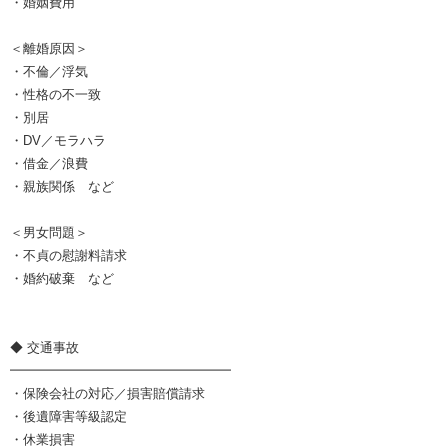
・婚姻費用
＜離婚原因＞
・不倫／浮気
・性格の不一致
・別居
・DV／モラハラ
・借金／浪費
・親族関係 など
＜男女問題＞
・不貞の慰謝料請求
・婚約破棄 など
◆ 交通事故
━━━━━━━━━━━━━━━━━
・保険会社の対応／損害賠償請求
・後遺障害等級認定
・休業損害