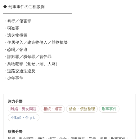
◆ 刑事事件のご相談例
━━━━━━━━━━━━━━━━━
・暴行／傷害罪
・窃盗罪
・遺失物横領
・住居侵入／建造物侵入／器物損壊
・恐喝／脅迫
・詐欺罪／横領罪／背任罪
・薬物犯罪（覚せい剤、大麻）
・道路交通法違反
・少年事件
注力分野
離婚・男女問題
相続・遺言
借金・債務整理
刑事事件
不動産・住まい
取扱分野