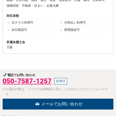
離婚・男女問題
相続・遺言
借金・債務整理
労働・雇用
刑事事件
債権回収
不動産・住まい
企業法務
対応体制
法テラス利用可
分割払い利用可
休日面談可
夜間面談可
所属弁護士会
大阪
電話でお問い合わせ
050-7587-1257
定休日
※お電話の際は「ココナラ法律相談を見た」とお伝えいただくとスムーズで
す。
メールでお問い合わせ