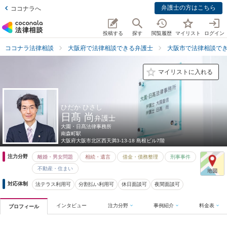
弁護士の方はこちら
ココナラへ
投稿する
探す
閲覧履歴
マイリスト
ログイン
ココナラ法律相談
大阪府で法律相談できる弁護士
大阪市で法律相談で
マイリストに入れる
ひだか ひさし
日髙 尚
弁護士
大園・日髙法律事務所
南森町駅
大阪府
大阪市北区西天満3-13-18 島根ビル7階
注力分野
離婚・男女問題
相続・遺言
借金・債務整理
刑事事件
不動産・住まい
対応体制
法テラス利用可
分割払い利用可
休日面談可
夜間面談可
インタビュー
注力分野
事例紹介
料金表
プロフィール