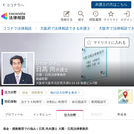
弁護士の方はこちら
ココナラへ
投稿する
探す
閲覧履歴
マイリスト
ログイン
ココナラ法律相談
大阪府で法律相談できる弁護士
大阪市で法律相談で
マイリストに入れる
ひだか ひさし
日髙 尚
弁護士
大園・日髙法律事務所
南森町駅
大阪府
大阪市北区西天満3-13-18 島根ビル7階
注力分野
借金・債務整理
他の注力分野を表示
対応体制
法テラス利用可
分割払い利用可
休日面談可
夜間面談可
プロフィール
インタビュー
事例紹介
料金表
注力分野
借金・債務整理での強み | 日髙 尚弁護士 大園・日髙法律事務所