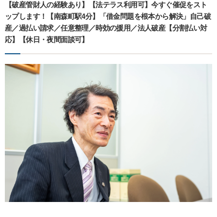
【破産管財人の経験あり】【法テラス利用可】今すぐ催促をスト
ップします！【南森町駅4分】「借金問題を根本から解決」自己破
産／過払い請求／任意整理／時効の援用／法人破産【分割払い対
応】【休日・夜間面談可】