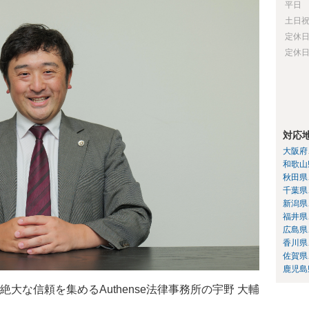
平日
土日
定休
定休
対応
大阪府
和歌山
秋田県
千葉県
新潟県
福井県
広島県
香川県
佐賀県
鹿児島
大な信頼を集めるAuthense法律事務所の宇野 大輔