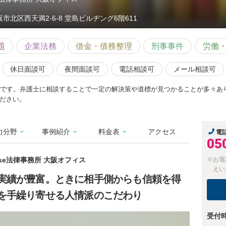
阪市北区西天満2-6-8 堂島ビルヂング6階611
題
企業法務
借金・債務整理
刑事事件
労働
休日面談可
夜間面談可
電話相談可
メール相談可
料です。弁護士に相談することで一定の解決策や道標が見つかることが多々あ
ださい。
力分野
事例紹介
料金表
アクセス
電
05
ense法律事務所 大阪オフィス
※お電
えい
実績が豊富。ときに相手側からも信頼を得
を手繰り寄せる人情派のこだわり
受付