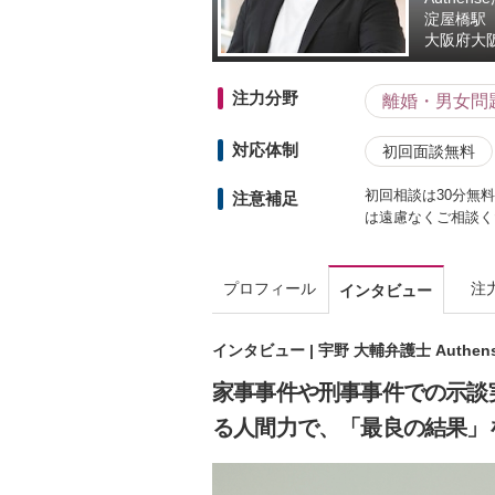
淀屋橋駅
大阪府
大
注力分野
離婚・男女問
対応体制
初回面談無料
初回相談は30分無
注意補足
は遠慮なくご相談く
プロフィール
注
インタビュー
インタビュー | 宇野 大輔弁護士 Auth
家事事件や刑事事件での示談
る人間力で、「最良の結果」