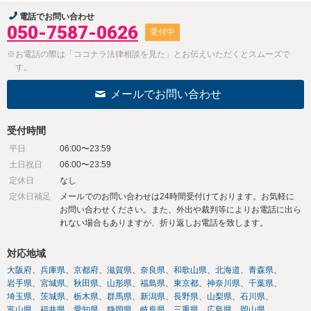
電話でお問い合わせ
050-7587-0626
受付中
※お電話の際は「ココナラ法律相談を見た」とお伝えいただくとスムーズで
す。
メールでお問い合わせ
受付時間
平日
06:00〜23:59
土日祝日
06:00〜23:59
定休日
なし
定休日補足
メールでのお問い合わせは24時間受付けております。お気軽に
お問い合わせください。また、外出や裁判等によりお電話に出ら
れない場合もありますが、折り返しお電話を致します。
対応地域
大阪府
兵庫県
京都府
滋賀県
奈良県
和歌山県
北海道
青森県
岩手県
宮城県
秋田県
山形県
福島県
東京都
神奈川県
千葉県
埼玉県
茨城県
栃木県
群馬県
新潟県
長野県
山梨県
石川県
富山県
福井県
愛知県
静岡県
岐阜県
三重県
広島県
岡山県