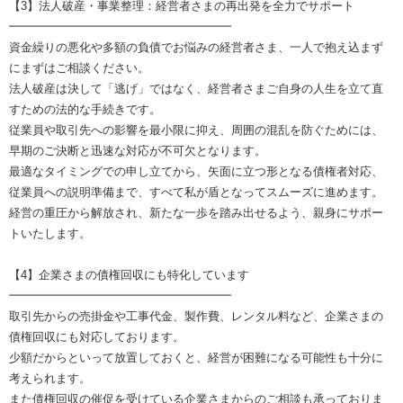
【3】法人破産・事業整理：経営者さまの再出発を全力でサポート
━━━━━━━━━━━━━━━━━━━
資金繰りの悪化や多額の負債でお悩みの経営者さま、一人で抱え込まず
にまずはご相談ください。
法人破産は決して「逃げ」ではなく、経営者さまご自身の人生を立て直
すための法的な手続きです。
従業員や取引先への影響を最小限に抑え、周囲の混乱を防ぐためには、
早期のご決断と迅速な対応が不可欠となります。
最適なタイミングでの申し立てから、矢面に立つ形となる債権者対応、
従業員への説明準備まで、すべて私が盾となってスムーズに進めます。
経営の重圧から解放され、新たな一歩を踏み出せるよう、親身にサポー
トいたします。
【4】企業さまの債権回収にも特化しています
━━━━━━━━━━━━━━━━━━━
取引先からの売掛金や工事代金、製作費、レンタル料など、企業さまの
債権回収にも対応しております。
少額だからといって放置しておくと、経営が困難になる可能性も十分に
考えられます。
また債権回収の催促を受けている企業さまからのご相談も承っておりま