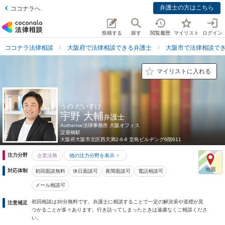
弁護士の方はこちら
ココナラへ
投稿する
探す
閲覧履歴
マイリスト
ログイン
ココナラ法律相談
大阪府で法律相談できる弁護士
大阪市で法律相談で
マイリストに入れる
うの だいすけ
宇野 大輔
弁護士
Authense法律事務所 大阪オフィス
淀屋橋駅
大阪府
大阪市北区西天満2-6-8 堂島ビルヂング6階611
注力分野
企業法務
他の注力分野を表示
対応体制
初回面談無料
休日面談可
夜間面談可
電話相談可
メール相談可
初回相談は30分無料です。弁護士に相談することで一定の解決策や道標が見
注意補足
つかることが多々あります。行き詰ってしまったときは遠慮なくご相談くださ
い。