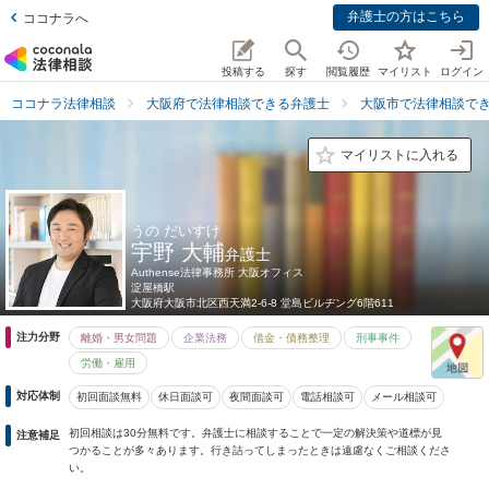
弁護士の方はこちら
ココナラへ
投稿する
探す
閲覧履歴
マイリスト
ログイン
ココナラ法律相談
大阪府で法律相談できる弁護士
大阪市で法律相談で
マイリストに入れる
うの だいすけ
宇野 大輔
弁護士
Authense法律事務所 大阪オフィス
淀屋橋駅
大阪府
大阪市北区西天満2-6-8 堂島ビルヂング6階611
注力分野
離婚・男女問題
企業法務
借金・債務整理
刑事事件
労働・雇用
対応体制
初回面談無料
休日面談可
夜間面談可
電話相談可
メール相談可
初回相談は30分無料です。弁護士に相談することで一定の解決策や道標が見
注意補足
つかることが多々あります。行き詰ってしまったときは遠慮なくご相談くださ
い。