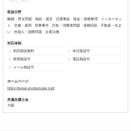
取扱分野
離婚・男女問題
相続・遺言
交通事故
借金・債務整理
インターネッ
ト
労働・雇用
刑事事件
詐欺・消費者問題
債権回収
不動産・住ま
い
外国人・国際問題
企業法務
対応体制
初回面談無料
休日面談可
夜間面談可
電話相談可
メール相談可
ホームページ
https://www.unodaisuke.net/
所属弁護士会
大阪