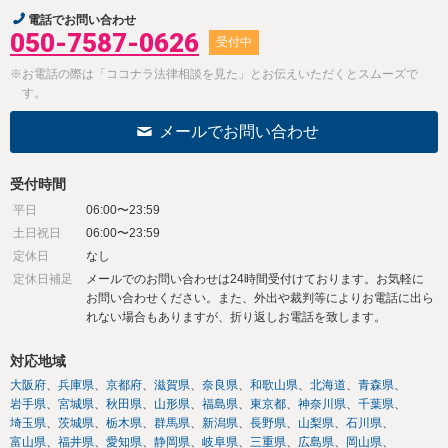
電話でお問い合わせ
050-7587-0626
受付中
※お電話の際は「ココナラ法律相談を見た」とお伝えいただくとスムーズで
す。
メールでお問い合わせ
受付時間
平日
06:00〜23:59
土日祝日
06:00〜23:59
定休日
なし
定休日補足
メールでのお問い合わせは24時間受付けております。お気軽に
お問い合わせください。また、外出や裁判等によりお電話に出ら
れない場合もありますが、折り返しお電話を致します。
対応地域
大阪府
兵庫県
京都府
滋賀県
奈良県
和歌山県
北海道
青森県
岩手県
宮城県
秋田県
山形県
福島県
東京都
神奈川県
千葉県
埼玉県
茨城県
栃木県
群馬県
新潟県
長野県
山梨県
石川県
富山県
福井県
愛知県
静岡県
岐阜県
三重県
広島県
岡山県