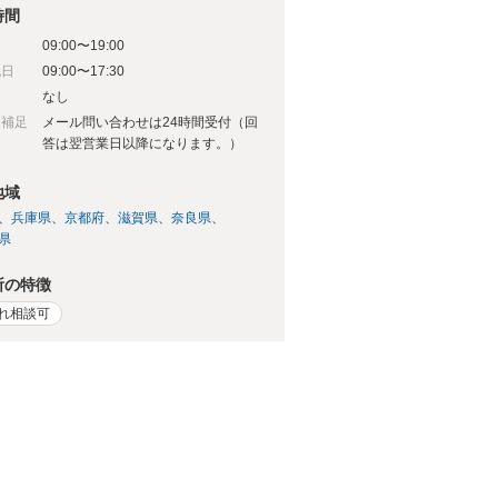
時間
09:00〜19:00
祝日
09:00〜17:30
日
なし
日補足
メール問い合わせは24時間受付（回
答は翌営業日以降になります。）
地域
兵庫県
京都府
滋賀県
奈良県
県
所の特徴
れ相談可