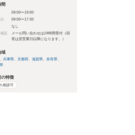
時間
09:00〜19:00
祝日
09:00〜17:30
日
なし
日補足
メール問い合わせは24時間受付（回
答は翌営業日以降になります。）
地域
兵庫県
京都府
滋賀県
奈良県
県
所の特徴
れ相談可