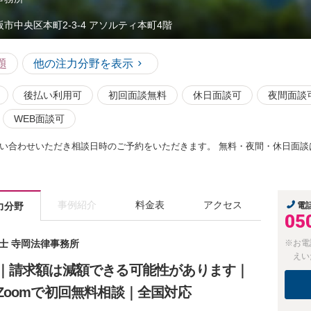
阪市中央区本町2-3-4 アソルティ本町4階
題
他の注力分野を表示
後払い利用可
初回面談無料
休日面談可
夜間面談
WEB面談可
い合わせいただき相談日時のご予約をいただきます。 無料・夜間・休日面談
事例紹介
料金表
アクセス
力分野
電
05
護士 寺岡法律事務所
※お電
えい
｜請求額は減額できる可能性があります｜
Zoomで初回無料相談｜全国対応