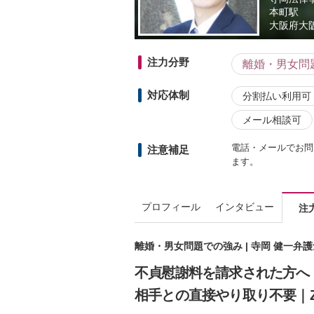
本町駅
大阪府
大
注力分野
離婚・男女問
対応体制
分割払い利用可
メール相談可
電話・メールでお問
注意補足
ます。
プロフィール
インタビュー
注
離婚・男女問題での強み | 寺岡 健一弁
不貞慰謝料を請求された方へ
相手との直接やり取り不要｜