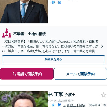
都
区
不動産・土地の相続
【初回相談無料】「後悔のない相続実現のために」相続放棄・債権者
への対応、高額な遺産分割、寄与分など、依頼者様の気持ちに寄り添
い、誠実・丁寧・迅速な対応を心掛けております。他士業とも連携し
円滑な相続を目指します【夜間相談可】【市ヶ谷駅1分】
料金表を見る
電話で面談予約
メールで面談予約
林 正和
弁護士
ベーグル法律事務所
東
新
新宿三丁目駅
営業時間：本