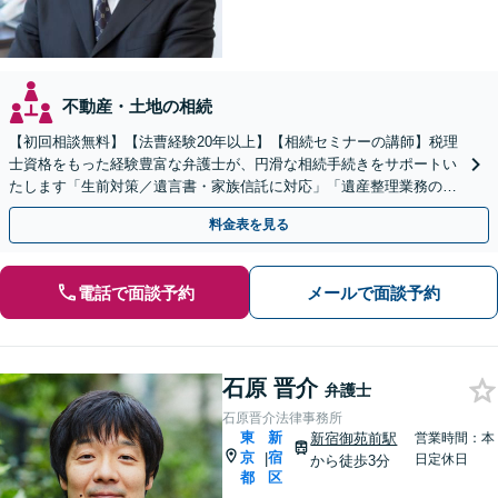
不動産・土地の相続
【初回相談無料】【法曹経験20年以上】【相続セミナーの講師】税理
士資格をもった経験豊富な弁護士が、円滑な相続手続きをサポートい
たします「生前対策／遺言書・家族信託に対応」「遺産整理業務の代
行あり」【電話相談】【新宿西口1分】
料金表を見る
電話で面談予約
メールで面談予約
石原 晋介
弁護士
石原晋介法律事務所
東
新
新宿御苑前駅
営業時間：本
京
宿
|
日定休日
から徒歩3分
都
区