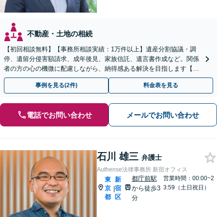
不動産・土地の相続
【初回相談無料】【事務所相談実績：1万件以上】遺産分割協議・調
停、遺留分侵害額請求、成年後見、家族信託、遺言書作成など。関係
者の方の心の機微に配慮しながら、納得感ある解決を目指します【都
庁前駅直結】【複数拠点あり】
事例を見る(2件)
料金表を見る
電話でお問い合わせ
メールでお問い合わせ
石川 雄三
弁護士
Authense法律事務所 新宿オフィス
都庁前駅
営業時間：00:00~2
東
新
3:59（土日祝日）
京
宿
から徒歩3
|
都
区
分