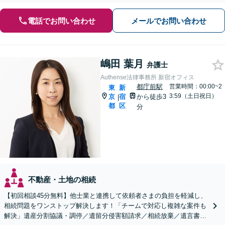
電話でお問い合わせ
メールでお問い合わせ
嶋田 葉月
弁護士
Authense法律事務所 新宿オフィス
都庁前駅
営業時間：00:00~2
東
新
3:59（土日祝日）
京
宿
から徒歩3
|
都
区
分
不動産・土地の相続
【初回相談45分無料】他士業と連携して依頼者さまの負担を軽減し、
相続問題をワンストップ解決します！「チームで対応し複雑な案件も
解決」遺産分割協議・調停／遺留分侵害額請求／相続放棄／遺言書作