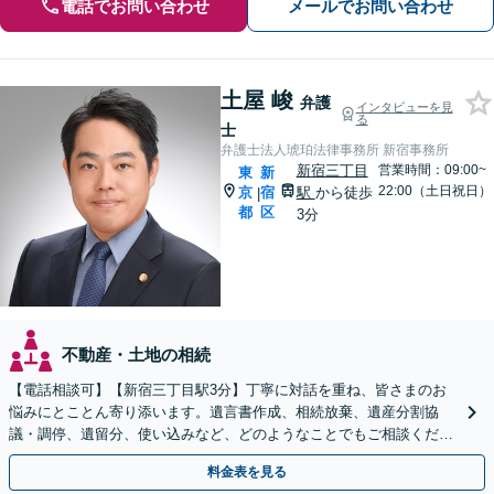
電話でお問い合わせ
メールでお問い合わせ
土屋 峻
弁護
インタビューを見
る
士
弁護士法人琥珀法律事務所 新宿事務所
新宿三丁目
営業時間：09:00~
東
新
22:00（土日祝日）
京
宿
駅
から徒歩
|
都
区
3分
不動産・土地の相続
【電話相談可】【新宿三丁目駅3分】丁寧に対話を重ね、皆さまのお
悩みにとことん寄り添います。遺言書作成、相続放棄、遺産分割協
議・調停、遺留分、使い込みなど、どのようなことでもご相談くださ
い【休日・夜間相談可】【WEB面談可】【出張相談可】
料金表を見る