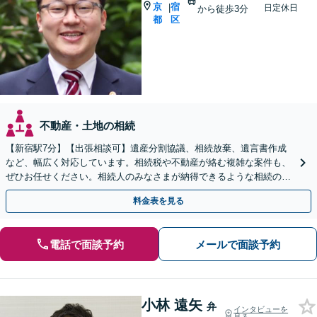
京
宿
|
日定休日
から徒歩3分
都
区
不動産・土地の相続
【新宿駅7分】【出張相談可】遺産分割協議、相続放棄、遺言書作成
など、幅広く対応しています。相続税や不動産が絡む複雑な案件も、
ぜひお任せください。相続人のみなさまが納得できるような相続の実
現に向け、誠心誠意対応いたします。【完全個室で対応】
料金表を見る
電話で面談予約
メールで面談予約
小林 遠矢
弁
インタビューを