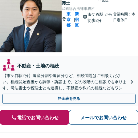
見る
護士
武蔵総合法律事務所
東
新
市ケ谷駅
から
営業時間：本
京
宿
|
日定休日
徒歩2分
都
区
不動産・土地の相続
【市ケ谷駅2分】遺産分割や遺留分など、相続問題はご相談くださ
い。相続開始直後から調停・訴訟まで、どの段階のご相談でも承りま
す。司法書士や税理士とも連携し、不動産や株式の相続などもワンス
トップで対応可能。遺言書作成や事業承継のご相談にも対応
料金表を見る
電話でお問い合わせ
メールでお問い合わせ