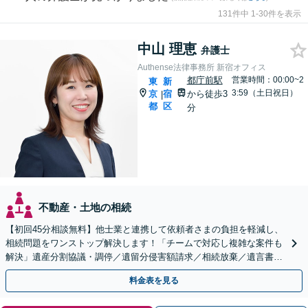
131件中 1-30件を表示
中山 理恵
弁護士
Authense法律事務所 新宿オフィス
都庁前駅
営業時間：00:00~2
東
新
3:59（土日祝日）
京
宿
から徒歩3
|
都
区
分
不動産・土地の相続
【初回45分相談無料】他士業と連携して依頼者さまの負担を軽減し、
相続問題をワンストップ解決します！「チームで対応し複雑な案件も
解決」遺産分割協議・調停／遺留分侵害額請求／相続放棄／遺言書作
成
料金表を見る