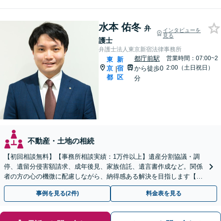
水本 佑冬
弁
インタビューを
見る
護士
弁護士法人東京新宿法律事務所
都庁前駅
営業時間：07:00~2
東
新
2:00（土日祝日）
京
宿
から徒歩0
|
都
区
分
不動産・土地の相続
【初回相談無料】【事務所相談実績：1万件以上】遺産分割協議・調
停、遺留分侵害額請求、成年後見、家族信託、遺言書作成など。関係
者の方の心の機微に配慮しながら、納得感ある解決を目指します【都
庁前駅直結】【複数拠点あり】
事例を見る(2件)
料金表を見る