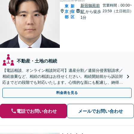
山田法律事務所
新宿御苑前
営業時間：00:00~
東
新
23:59（土日祝日）
京
宿
駅
から徒歩
|
都
区
1分
不動産・土地の相続
【電話相談、オンライン相談対応可】遺産分割／遺留分侵害額請求／
相続放棄など、相続の相談はお任せください。相続開始前から訴訟対
応までどの段階でも対応いたします。心情的な面にも配慮し、納得感
の高い解決を目指します【新宿御苑前駅徒歩1分】
料金表を見る
電話でお問い合わせ
メールでお問い合わせ