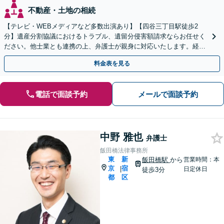
不動産・土地の相続
【テレビ・WEBメディアなど多数出演あり】【四谷三丁目駅徒歩2
分】遺産分割協議におけるトラブル、遺留分侵害額請求ならお任せく
ださい。他士業とも連携の上、弁護士が親身に対応いたします。経験
豊富な弁護士にお早めにご相談ください。
料金表を見る
電話で面談予約
メールで面談予約
中野 雅也
弁護士
飯田橋法律事務所
東
新
飯田橋駅
から
営業時間：本
京
宿
|
日定休日
徒歩3分
都
区