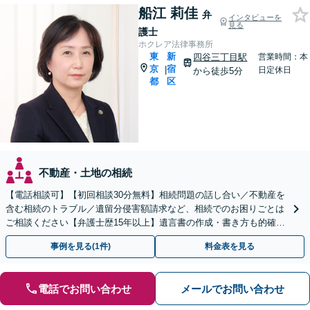
船江 莉佳
弁
インタビューを
見る
護士
ホクレア法律事務所
東
新
四谷三丁目駅
営業時間：本
京
宿
|
日定休日
から徒歩5分
都
区
不動産・土地の相続
【電話相談可】【初回相談30分無料】相続問題の話し合い／不動産を
含む相続のトラブル／遺留分侵害額請求など、相続でのお困りごとは
ご相談ください【弁護士歴15年以上】遺言書の作成・書き方も的確に
アドバイス【夜間・休日対応可】【四谷三丁目駅5分】
事例を見る(1件)
料金表を見る
電話でお問い合わせ
メールでお問い合わせ