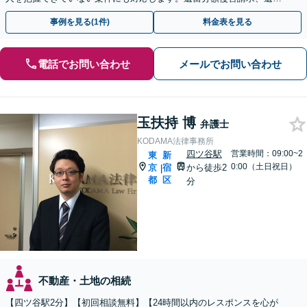
無効などの特殊なケースもお任せ下さい。
事例を見る(1件)
料金表を見る
電話でお問い合わせ
メールでお問い合わせ
玉扶持 博
弁護士
KODAMA法律事務所
四ツ谷駅
営業時間：09:00~2
東
新
0:00（土日祝日）
京
宿
から徒歩2
|
都
区
分
不動産・土地の相続
【四ツ谷駅2分】【初回相談無料】【24時間以内のレスポンスを心が