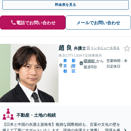
成
料金表を見る
電話でお問い合わせ
メールでお問い合わせ
趙 良
弁護士
インタビューを見る
東京CITY LIGHT法律事務所
東
新
曙橋駅
から
営業時間：本
京
宿
|
日定休日
徒歩5分
都
区
不動産・土地の相続
【日本と中国の弁護士資格有】複雑な国際相続も、言葉や文化の壁を
越えて丁寧にサポートいたします。現地の弁護士と連携し、国境を越