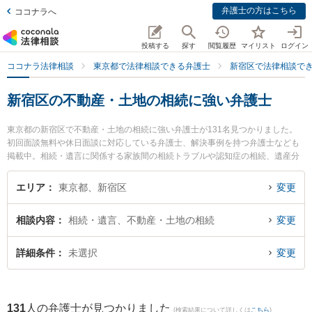
弁護士の方はこちら
ココナラへ
投稿する
探す
閲覧履歴
マイリスト
ログイン
ココナラ法律相談
東京都で法律相談できる弁護士
新宿区で法律相談で
新宿区の不動産・土地の相続に強い弁護士
東京都の新宿区で不動産・土地の相続に強い弁護士が131名見つかりました。
初回面談無料や休日面談に対応している弁護士、解決事例を持つ弁護士なども
掲載中。相続・遺言に関係する家族間の相続トラブルや認知症の相続、遺産分
割等の細かな分野での絞り込み検索もでき便利です。特にAuthense法律事務所
新宿オフィスの中山 理恵弁護士や中嶋法律事務所の早田 智紀弁護士、ゴッディ
エリア
東京都、新宿区
変更
ス法律事務所の松本 佳朗弁護士のプロフィール情報や弁護士費用、強みなどが
注目されています。『新宿区で土日や夜間に発生した不動産・土地の相続のト
相談内容
相続・遺言、不動産・土地の相続
変更
ラブルを今すぐに弁護士に相談したい』『不動産・土地の相続のトラブル解決
の実績豊富な近くの弁護士を検索したい』『初回相談無料で不動産・土地の相
続を法律相談できる新宿区内の弁護士に相談予約したい』などでお困りの相談
詳細条件
未選択
変更
者さんにおすすめです。
131
人の弁護士が見つかりました
(検索結果について詳しくは
こちら
)