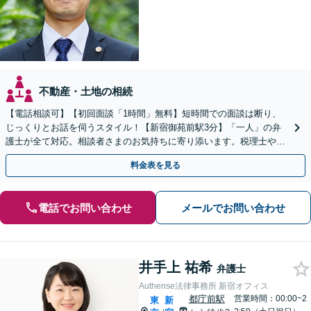
不動産・土地の相続
【電話相談可】【初回面談「1時間」無料】短時間での面談は断り、
じっくりとお話を伺うスタイル！【新宿御苑前駅3分】「一人」の弁
護士が全て対応。相談者さまのお気持ちに寄り添います。税理士やカ
ウンセラーと連携し、生前対策のご相談も
料金表を見る
電話でお問い合わせ
メールでお問い合わせ
井手上 祐希
弁護士
Authense法律事務所 新宿オフィス
都庁前駅
営業時間：00:00~2
東
新