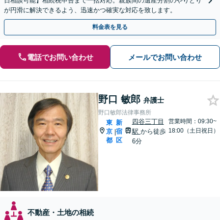
日相談可能】相続税申告まで一括対応。親族間の遺産分割のやりとり
が円滑に解決できるよう、迅速かつ確実な対応を致します。
料金表を見る
電話でお問い合わせ
メールでお問い合わせ
野口 敏郎
弁護士
野口敏郎法律事務所
四谷三丁目
営業時間：09:30~
東
新
18:00（土日祝日）
京
宿
駅
から徒歩
|
都
区
6分
不動産・土地の相続