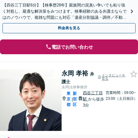
【四谷三丁目駅6分】【検事歴28年】親族間の泥臭い争いでも粘り強
く対処し、最適な解決策をみつけます。検事経験のある弁護士ならで
はのノウハウで、複雑な問題にも対応「遺産分割協議・調停／不動産
相続／相続放棄／使い込みほか」【休日・夜間相談可】
料金表を見る
電話でお問い合わせ
永岡 孝裕
弁
インタビューを
見る
護士
永岡法律事務所
四谷三丁目
営業時間：09:00~
東
新
23:00（土日祝日）
京
宿
駅
から徒歩
|
都
区
3分