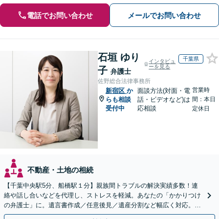
電話でお問い合わせ
メールでお問い合わせ
石垣 ゆり
千葉県
インタビュ
ーを見る
子
弁護士
佐野総合法律事務所
営業時
新宿区
か
面談方法(対面・電
らも相談
話・ビデオなど)は
間：本日
受付中
応相談
定休日
不動産・土地の相続
【千葉中央駅5分、船橋駅１分】親族間トラブルの解決実績多数！連
絡や話し合いなどを代理し、ストレスを軽減。あなたの「かかりつけ
の弁護士」に。遺言書作成／任意後見／遺産分割など幅広く対応。お
気軽にご相談ください！【初回来所相談30分無料】