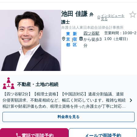
池田 佳謙
弁
インタビューを
見る
護士
弁護士法人東日本総合法律会計事務所
四ツ谷駅
営業時間：10:00~2
東
新
1:00（土曜日）
京
宿
から徒歩3
|
都
区
分
不動産・土地の相続
【四ツ谷駅2分】【税理士資格】【中国語対応】遺産分割協議、遺留
分侵害額請求、不動産相続など、幅広く対応しています。複雑な相続
税計算や財産評価も含め、税理士資格を持った弁護士が丁寧に対応い
たします。お困りの際はぜひご相談ください。
料金表を見る
電話で面談予約
メールで面談予約