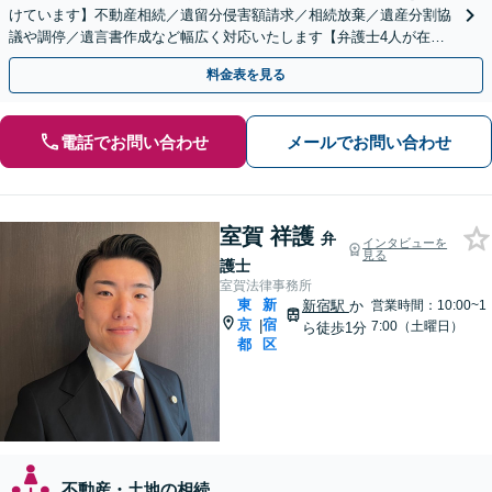
けています】不動産相続／遺留分侵害額請求／相続放棄／遺産分割協
議や調停／遺言書作成など幅広く対応いたします【弁護士4人が在籍
する事務所】
料金表を見る
電話でお問い合わせ
メールでお問い合わせ
室賀 祥護
弁
インタビューを
見る
護士
室賀法律事務所
東
新
新宿駅
か
営業時間：10:00~1
京
宿
|
7:00（土曜日）
ら徒歩1分
都
区
不動産・土地の相続