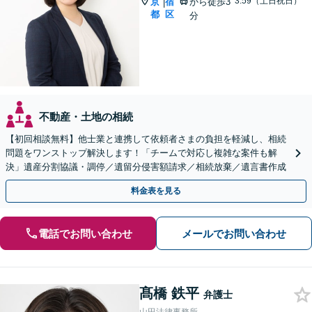
3:59（土日祝日）
京
宿
から徒歩3
|
都
区
分
不動産・土地の相続
【初回相談無料】他士業と連携して依頼者さまの負担を軽減し、相続
問題をワンストップ解決します！「チームで対応し複雑な案件も解
決」遺産分割協議・調停／遺留分侵害額請求／相続放棄／遺言書作成
料金表を見る
電話でお問い合わせ
メールでお問い合わせ
髙橋 鉄平
弁護士