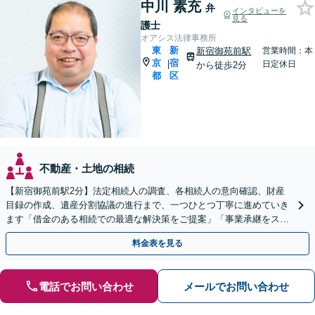
中川 素充
弁
インタビューを
見る
護士
オアシス法律事務所
東
新
新宿御苑前駅
営業時間：本
京
宿
|
日定休日
から徒歩2分
都
区
不動産・土地の相続
【新宿御苑前駅2分】法定相続人の調査、各相続人の意向確認、財産
目録の作成、遺産分割協議の進行まで、一つひとつ丁寧に進めていき
ます「借金のある相続での最適な解決策をご提案」「事業承継をスム
ーズに進めるサポート／業種特有の課題にも柔軟に対応」
料金表を見る
電話でお問い合わせ
メールでお問い合わせ