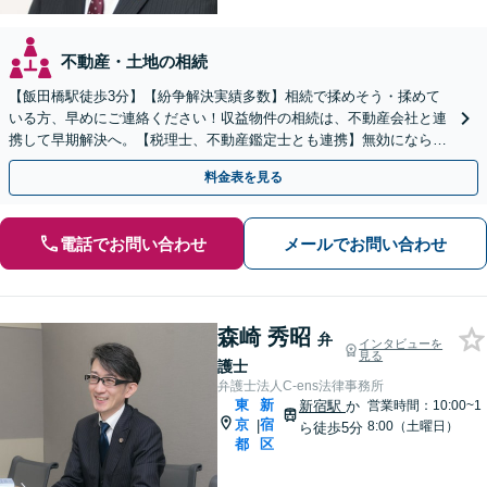
不動産・土地の相続
【飯田橋駅徒歩3分】【紛争解決実績多数】相続で揉めそう・揉めて
いる方、早めにご連絡ください！収益物件の相続は、不動産会社と連
携して早期解決へ。【税理士、不動産鑑定士とも連携】無効にならな
い「遺言書作成」も対応いたします。
料金表を見る
電話でお問い合わせ
メールでお問い合わせ
森崎 秀昭
弁
インタビューを
見る
護士
弁護士法人C-ens法律事務所
東
新
新宿駅
か
営業時間：10:00~1
京
宿
|
8:00（土曜日）
ら徒歩5分
都
区