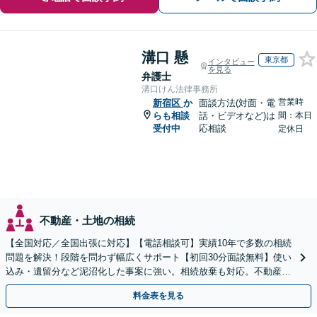
溝口 懸
東京都
インタビュー
を見る
弁護士
溝口けん法律事務所
営業時
新宿区
か
面談方法(対面・電
らも相談
話・ビデオなど)は
間：本日
受付中
応相談
定休日
不動産・土地の相続
【全国対応／全国出張に対応】【電話相談可】実績10年で多数の相続
問題を解決！段階を問わず幅広くサポート【初回30分面談無料】使い
込み・遺留分など泥沼化した事案に強い。相続放棄も対応。不動産相
続は次世代を見据えたご提案。生前対策もお任せを
料金表を見る