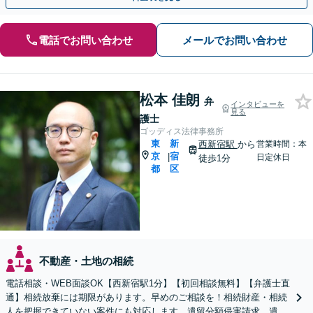
電話でお問い合わせ
メールでお問い合わせ
松本 佳朗
弁
インタビューを
見る
護士
ゴッディス法律事務所
東
新
西新宿駅
から
営業時間：本
京
宿
|
日定休日
徒歩1分
都
区
不動産・土地の相続
電話相談・WEB面談OK【西新宿駅1分】【初回相談無料】【弁護士直
通】相続放棄には期限があります。早めのご相談を！相続財産・相続
人を把握できていない案件にも対応します。遺留分額侵害請求、遺言