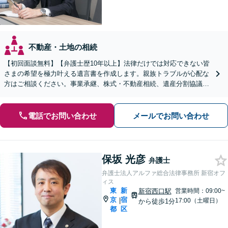
不動産・土地の相続
【初回面談無料】【弁護士歴10年以上】法律だけでは対応できない皆
さまの希望を極力叶える遺言書を作成します。親族トラブルが心配な
方はご相談ください。事業承継、株式・不動産相続、遺産分割協議・
調停などにも対応【出張相談は全国可】【新宿駅5分】
電話でお問い合わせ
メールでお問い合わせ
保坂 光彦
弁護士
弁護士法人アルファ総合法律事務所 新宿オフ
ィス
東
新
新宿西口駅
営業時間：09:00~
京
宿
|
17:00（土曜日）
から徒歩1分
都
区