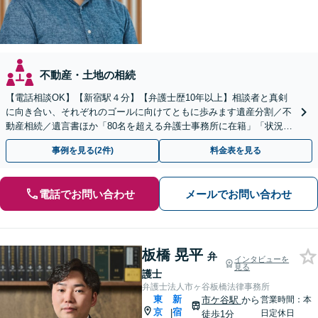
不動産・土地の相続
【電話相談OK】【新宿駅４分】【弁護士歴10年以上】相談者と真剣
に向き合い、それぞれのゴールに向けてともに歩みます遺産分割／不
動産相続／遺言書ほか「80名を超える弁護士事務所に在籍」「状況に
合ったサポートプラン」【休日・夜間相談あり】
事例を見る(2件)
料金表を見る
電話でお問い合わせ
メールでお問い合わせ
板橋 晃平
弁
インタビューを
見る
護士
弁護士法人市ヶ谷板橋法律事務所
東
新
市ケ谷駅
から
営業時間：本
京
宿
|
日定休日
徒歩1分