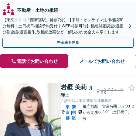
不動産・土地の相続
【東京メトロ『西新宿駅』徒歩7分】【来所・オンライン法律相談30
分無料｜土日祝日相談予約受付｜WEB相談可能】相続財産調査/遺産
分割協議/遺言書作成/相続放棄など、解決のため全力を尽くします
料金表を見る
電話でお問い合わせ
メールでお問い合わせ
岩壁 美莉
弁
インタビューを
見る
護士
弁護士法人東京新宿法律事務所
都庁前駅
営業時間：07:00~2
東
新
2:00（土日祝日）
京
宿
から徒歩0
|
都
区
分