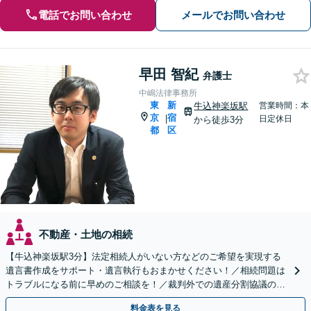
電話でお問い合わせ
メールでお問い合わせ
早田 智紀
弁護士
中嶋法律事務所
東
新
牛込神楽坂駅
営業時間：本
京
宿
|
日定休日
から徒歩3分
都
区
不動産・土地の相続
【牛込神楽坂駅3分】法定相続人がいない方などのご希望を実現する
遺言書作成をサポート・遺言執行もおまかせください！／相続問題は
トラブルになる前に早めのご相談を！／裁判外での遺産分割協議の経
験多数【完全個室対応】
料金表を見る