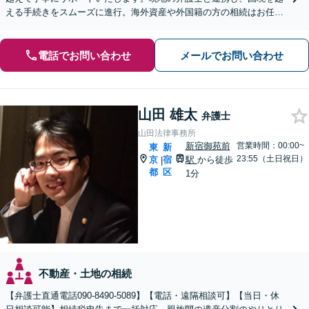
える手続きをスムーズに進行。海外資産や外国籍の方の相続はお任せ
ください【日・中・英の3ヶ国語対応】【初回相談無料】
電話でお問い合わせ
メールでお問い合わせ
山田 雄太
弁護士
山田法律事務所
新宿御苑前
営業時間：00:00~
東
新
23:55（土日祝日）
京
宿
駅
から徒歩
|
都
区
1分
不動産・土地の相続
【弁護士直通電話090-8490-5089】【電話・遠隔相談可】【当日・休