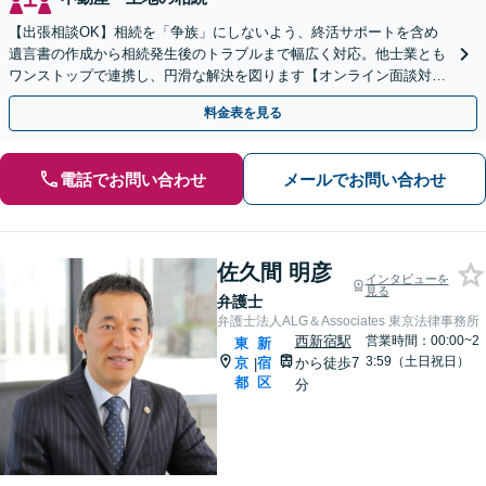
【出張相談OK】相続を「争族」にしないよう、終活サポートを含め
遺言書の作成から相続発生後のトラブルまで幅広く対応。他士業とも
ワンストップで連携し、円滑な解決を図ります【オンライン面談対
応】【新宿駅1分】
料金表を見る
電話でお問い合わせ
メールでお問い合わせ
佐久間 明彦
インタビューを
見る
弁護士
弁護士法人ALG＆Associates 東京法律事務所
西新宿駅
営業時間：00:00~2
東
新
3:59（土日祝日）
京
宿
から徒歩7
|
都
区
分