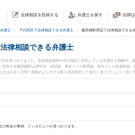
法律相談を投稿する
弁護士を探す
法律Q
弁護士
千代田区で法律相談できる弁護士
飯田橋駅周辺で法律相談できる
で法律相談できる弁護士
士が21名見つかりました。初回面談無料や休日面談に対応している弁護士も掲載中。
に所在する飯田橋駅はJR中央・総武線、東京メトロ東西線、東京メトロ有楽町線、
ときはお近くや同一路線のより大きな駅も追加選択して探すと良いでしょう。特に中
士法人インサイト法律事務所の大川 博俊弁護士のプロフィール情報や弁護士費用、
事務所を構える弁護士に面談予約したい』『自動車事故のトラブル解決の実績豊富
の弁護士に面談予約したい』などでお困りの相談者さんにおすすめです。
士の料金や事例、インタビューが見つかります。