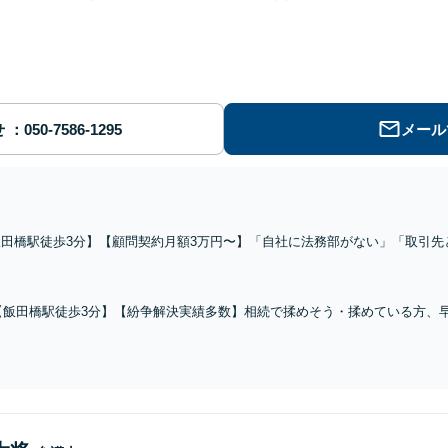
せ
メール
飯田橋駅徒歩3分】【顧問契約月額3万円〜】「自社に法務部がない」「取引先
でお困りの中小企業・ベンチャー企業の経営者様、ぜひご相談ください【法人
談も可能です
【飯田橋駅徒歩3分】【紛争解決実績多数】相続で揉めそう・揉めている方、
続は、不動産会社と連携して早期解決へ。【税理士、不動産鑑定士とも連携】
応いたします。