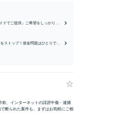
イドでご提供」ご希望をしっかりう
と連携しワンストップで対応」【休
促をストップ！借金問題はひとりで抱
任意整理はお任せください／弁護士が
詐欺、インターネットの誹謗中傷・逮捕
他で断られた案件も、まずはお気軽にご相