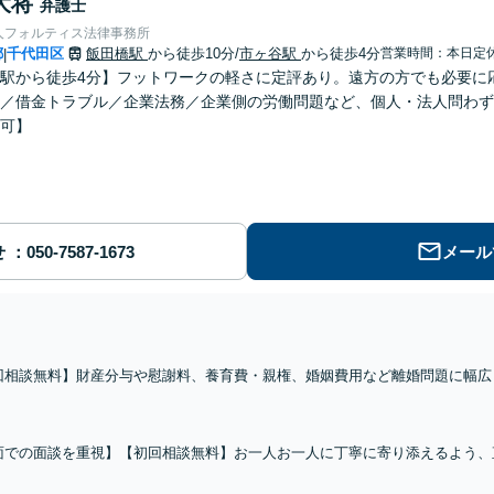
大将
弁護士
人フォルティス法律事務所
都
千代田区
飯田橋駅
から徒歩10分
/
市ヶ谷駅
から徒歩4分
営業時間：本日定
|
駅から徒歩4分】フットワークの軽さに定評あり。遠方の方でも必要に
／借金トラブル／企業法務／企業側の労働問題など、個人・法人問わず
可】
せ
メール
回相談無料】財産分与や慰謝料、養育費・親権、婚姻費用など離婚問題に幅広
実績あり。男女双方からの視点を活かし迅速な解決を目指します【子連れ相談
ください【市ヶ谷駅3分】
面での面談を重視】【初回相談無料】お一人お一人に丁寧に寄り添えるよう、
必要に応じて日本全国にお伺いします。自己破産／個人再生／任意整理／住宅