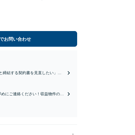
でお問い合わせ
と締結する契約書を見直したい」法
様初回1時間無料】ビデオ会議、電話
早めにご連絡ください！収益物件の相
無効にならない「遺言書作成」も対