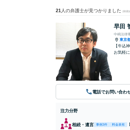
21
人の弁護士が見つかりました
(検索
早田 
中嶋法律
東京
【牛込神
お気軽に
電話でお問い合わ
注力分野
相続・遺言
事例3件
料金表有