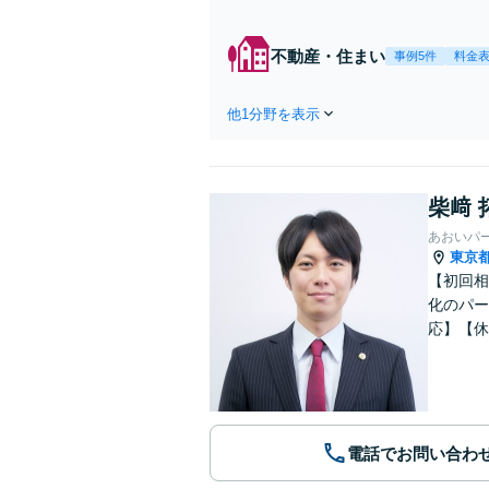
不動産・住まい
事例5件
料金
他1分野を表示
柴﨑 
あおいパ
東京
【初回相
化のパー
応】【休
電話でお問い合わ