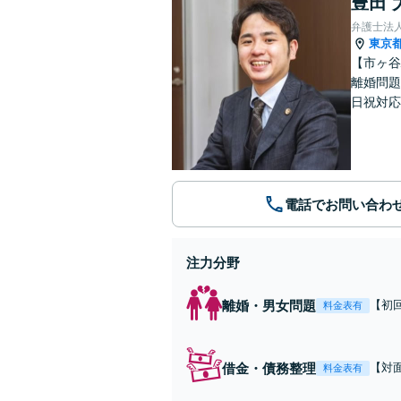
豊田 
弁護士法
東京
【市ヶ谷
離婚問題
日祝対応
電話でお問い合わ
注力分野
離婚・男女問題
【初
料金表有
多数
任せ
借金・債務整理
【対
料金表有
す。