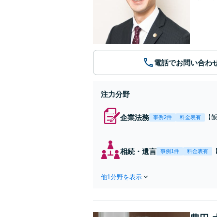
電話でお問い合わ
注力分野
企業法務
【
事例2件
料金表有
務
相
相続・遺言
事例1件
料金表有
他1分野を表示