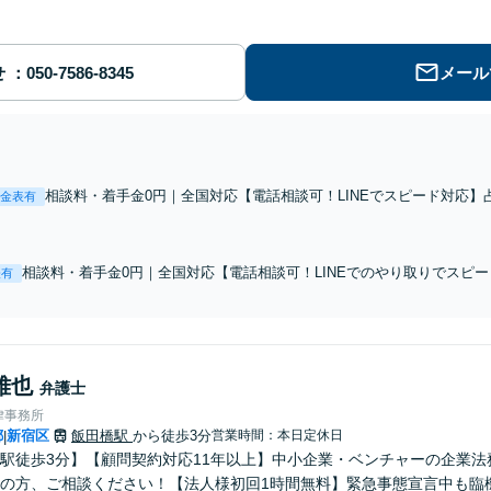
せ
メール
相談料・着手金0円｜全国対応【電話相談可！LINEでスピード対応
金表有
馬・競艇詐欺などの事業者への返金請求。独自の経験・知識で、他事
に導いた実績あり。まずはお気軽にご相談ください
相談料・着手金0円｜全国対応【電話相談可！LINEでのやり取りでスピ
表有
実績多数あり！他で断られた特殊な案件にも柔軟に対応いたします。ま
務を徹底】
雅也
弁護士
律事務所
都
新宿区
飯田橋駅
から徒歩3分
営業時間：本日定休日
|
駅徒歩3分】【顧問契約対応11年以上】中小企業・ベンチャーの企業
の方、ご相談ください！【法人様初回1時間無料】緊急事態宣言中も臨