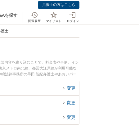
弁護士の方はこちら
&Aを探す
閲覧履歴
マイリスト
ログイン
弁護士
相談内容を絞り込むことで、料金表や事例、イン
東京メトロ南北線、都営大江戸線が利用可能な
嶋法律事務所の早田 智紀弁護士やあおいパー
強みなどが注目されています。『自動車事故のト
な飯田橋駅近くの弁護士を検索したい』『初回無
変更
変更
変更