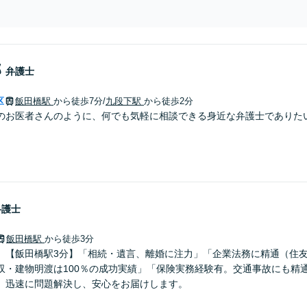
さい【土日祝対応可】
郎
弁護士
区
飯田橋駅
から徒歩7分
/
九段下駅
から徒歩2分
のお医者さんのように、何でも気軽に相談できる身近な弁護士でありた
弁護士
飯田橋駅
から徒歩3分
】【飯田橋駅3分】「相続・遺言、離婚に注力」「企業法務に精通（住
収・建物明渡は100％の成功実績」「保険実務経験有。交通事故にも精
、迅速に問題解決し、安心をお届けします。