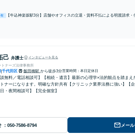
ださい！／相続問題はトラブルになる前に早めのご相談を！／裁判外での遺産
応】
【牛込神楽坂駅3分】店舗やオフィスの立退・賃料不払による明渡請求・
表有
回復など／不動産の売買・賃貸借のトラブルでお困りの方はご相談を【
拓己
弁護士
インタビューを見る
ートナーズ法律事務所
都
千代田区
飯田橋駅
から徒歩3分
営業時間：本日定休日
|
談無料／電話相談可】【相続・遺言】最新の心理学×法的観点を踏まえ
トナーになります。明確な方針共有【クリニック業界法務に強い】【企
日・夜間相談可】【完全個室】
せ
メール