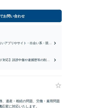
でお問い合わせ
】占いアプリやサイト・出会い系・競
務所で断られた難しいケースも解決
ード対応】誹謗中傷や逮捕歴等の削除
ずはお気軽にご相談ください【守秘義
法務、遺産・相続の問題、労働・雇用問題
機応変に対応いたします。