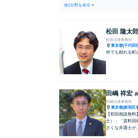
くだ
他1分野を表示
松田 隆太
松田法律事務所
東京都
千代田
|
何でも頼れる町
田嶋 祥宏
田嶋法律事務所
東京都
新宿区
|
【初回相談無料
士）」「賃料回
さくな弁護士が