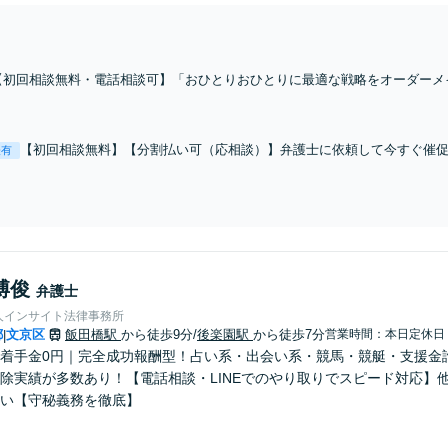
【初回相談無料・電話相談可】「おひとりおひとりに最適な戦略をオーダーメ
かがい、綿密に戦略立案をおこないます。冷静な話し合いで円満解決「他士業
日・夜間相談可】【完全個室】
【初回相談無料】【分割払い可（応相談）】弁護士に依頼して今すぐ催
表有
えていても解決できないので、私と一緒に解決方法を探りましょう。「
代わりに交渉します」【休日・夜間相談可】
博俊
弁護士
人インサイト法律事務所
都
文京区
飯田橋駅
から徒歩9分
/
後楽園駅
から徒歩7分
営業時間：本日定休日
|
着手金0円｜完全成功報酬型！占い系・出会い系・競馬・競艇・支援金
除実績が多数あり！【電話相談・LINEでのやり取りでスピード対応】
い【守秘義務を徹底】