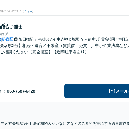
結果について詳しくは
こちら
)
智紀
弁護士
事務所
都
新宿区
飯田橋駅
から徒歩7分
/
牛込神楽坂駅
から徒歩3分
営業時間：本日定
|
楽坂駅3分】相続・遺言／不動産（賃貸借・売買）／中小企業法務など
ご相談ください【完全個室】【近隣駐車場あり】
せ
メール
【牛込神楽坂駅3分】法定相続人がいない方などのご希望を実現する遺言書作