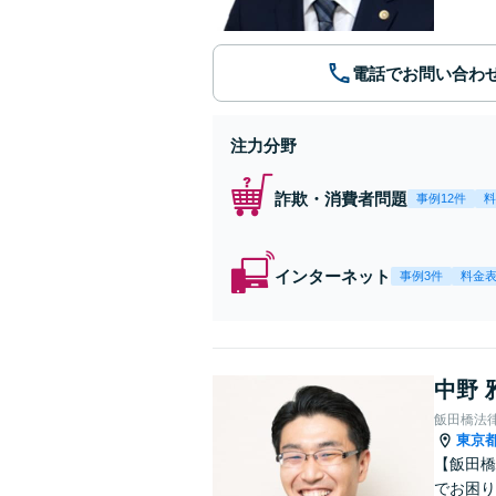
電話でお問い合わ
注力分野
詐欺・消費者問題
事例12件
料
インターネット
事例3件
料金
中野 
飯田橋法
東京
【飯田橋
でお困り