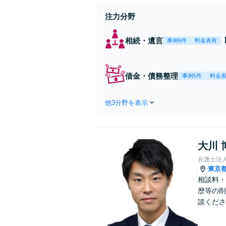
注力分野
相続・遺言
事例6件
料金表有
借金・債務整理
事例5件
料金
他3分野を表示
大川 
弁護士法
東京
相談料・
歴等の削
談くださ