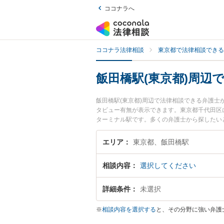
ココナラへ
ココナラ法律相談
東京都で法律相談できる
飯田橋駅(東京都)周辺
飯田橋駅(東京都)周辺で法律相談できる弁護
タビュー有無が表示できます。東京都千代田区
ターミナル駅です。多くの弁護士から探したい
トナーズ法律事務所の柴﨑 拓己弁護士、弁護
ラブルを勤務先から通いやすい飯田橋駅周辺に
エリア
東京都、飯田橋駅
料で自動車事故を法律相談できる飯田橋駅付近
相談内容
選択してください
詳細条件
未選択
※
相談内容を選択する
と、その分野に強い弁護