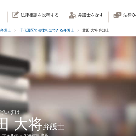
法律相談を投稿する
弁護士を探す
法律Q
弁護士
千代田区で法律相談できる弁護士
豊田 大将 弁護士
 だいすけ
田 大将
弁護士
人フォルティス法律事務所