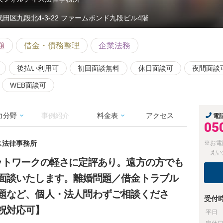
代田区九段北4-3-22 ファームボンド九段ビル4階
題
借金・債務整理
企業法務
後払い利用可
初回面談無料
休日面談可
夜間面談
WEB面談可
力分野
事例紹介
料金表
アクセス
電
05
ス法律事務所
※お電
えい
ットワークの軽さに定評あり。遠方の方でも
面談いたします。離婚問題／借金トラブル
題など、個人・法人問わずご相談くださ
受付
祝対応可】
平日