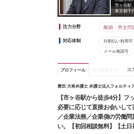
市ヶ谷駅
東京都
千
注力分野
離婚・男女問
対応体制
分割払い利用可
メール相談可
インタビュー
注
プロフィール
豊田 大将弁護士 弁護士法人フォルティ
【市ヶ谷駅から徒歩4分】フ
必要に応じて直接お会いして
／企業法務／企業側の労働問
い。【初回相談無料】【土日