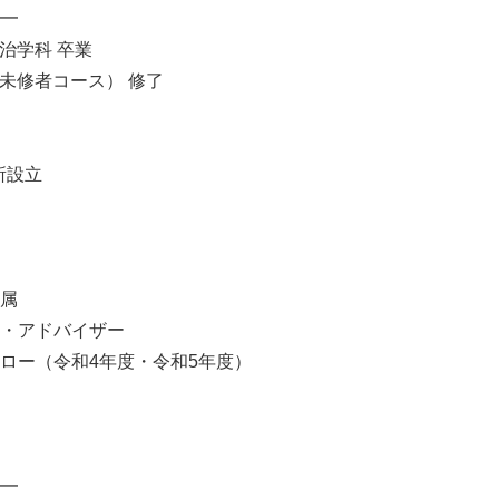
━
治学科 卒業
（未修者コース） 修了
所設立
属
・アドバイザー
ロー（令和4年度・令和5年度）
━