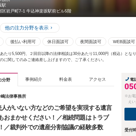
坂駅
宿区岩戸町7-1 牛込神楽坂駅前ビル5階
他の注力分野を表示
後払い利用可
休日面談可
夜間面談可
WEB面談可
あたり5,500円、２回目以降の法律相談は30分あたり11,000円（税込）と
のに関してのみご連絡差し上げますので、ご了承ください。
事例紹介
料金表
アクセス
力分野
電
05
 中嶋法律事務所
※お電
えい
続人がいない方などのご希望を実現する遺言
もおまかせください！／相続問題はトラブ
！／裁判外での遺産分割協議の経験多数
受付