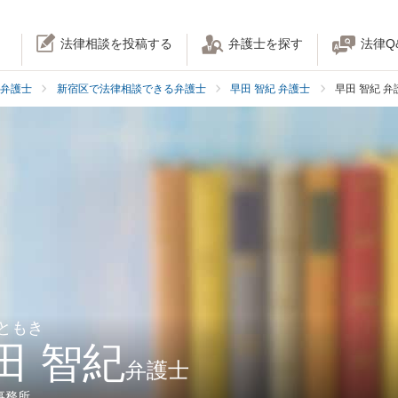
法律相談を投稿する
弁護士を探す
法律Q
弁護士
新宿区で法律相談できる弁護士
早田 智紀 弁護士
早田 智紀 
 ともき
田 智紀
弁護士
事務所