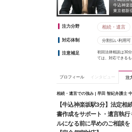
牛込神楽
東京都
新
注力分野
相続・遺言
対応体制
分割払い利用可
初回法律相談は30分
注意補足
ては、対応できるも
プロフィール
インタビュー
注
相続・遺言での強み | 早田 智紀弁護士
【牛込神楽坂駅3分】法定相
書作成をサポート・遺言執行
ルになる前に早めのご相談を