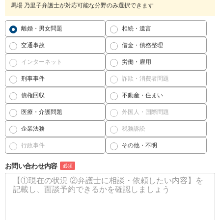
馬場 乃里子弁護士が対応可能な分野のみ選択できます
離婚・男女問題
相続・遺言
交通事故
借金・債務整理
インターネット
労働・雇用
刑事事件
詐欺・消費者問題
債権回収
不動産・住まい
医療・介護問題
外国人・国際問題
企業法務
税務訴訟
行政事件
その他・不明
お問い合わせ内容
必須