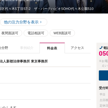
谷区代々木5丁目57-2 ザ・パークハビオSOHO代々木公園510
他の注力分野を表示
夜間面談可
電話相談可
WEB面談可
力分野
事例紹介
アクセス
料金表
電
05
護士法人新都法律事務所 東京事務所
※お電
えい
受付
平日
土日
定休
いたします。