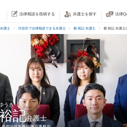
法律相談を投稿する
弁護士を探す
法律Q
弁護士
渋谷区で法律相談できる弁護士
都 裕記 弁護士
都 裕記 弁護
 ゆうき
 裕記
弁護士
人新都法律事務所 東京事務所