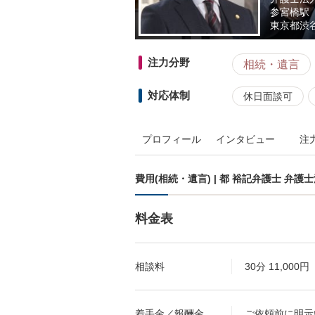
参宮橋駅
東京都
渋
注力分野
相続・遺言
対応体制
休日面談可
プロフィール
インタビュー
注
費用(相続・遺言) | 都 裕記弁護士 弁
料金表
相談料
30分 11,000円
着手金／報酬金
ご依頼前に明示