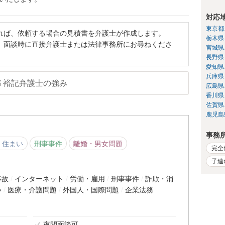
対応
東京都
れば、依頼する場合の見積書を弁護士が作成します。
栃木県
、面談時に直接弁護士または法律事務所にお尋ねくださ
宮城県
長野県
愛知県
兵庫県
都 裕記弁護士の強み
広島県
香川県
佐賀県
鹿児島
事務
・住まい
刑事事件
離婚・男女問題
完全
子連
事故
インターネット
労働・雇用
刑事事件
詐欺・消
い
医療・介護問題
外国人・国際問題
企業法務
夜間面談可