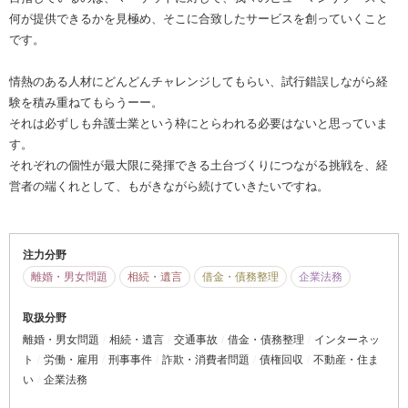
何が提供できるかを見極め、そこに合致したサービスを創っていくこと
です。
情熱のある人材にどんどんチャレンジしてもらい、試行錯誤しながら経
験を積み重ねてもらうーー。
それは必ずしも弁護士業という枠にとらわれる必要はないと思っていま
す。
それぞれの個性が最大限に発揮できる土台づくりにつながる挑戦を、経
営者の端くれとして、もがきながら続けていきたいですね。
注力分野
離婚・男女問題
相続・遺言
借金・債務整理
企業法務
取扱分野
離婚・男女問題
相続・遺言
交通事故
借金・債務整理
インターネッ
ト
労働・雇用
刑事事件
詐欺・消費者問題
債権回収
不動産・住ま
い
企業法務