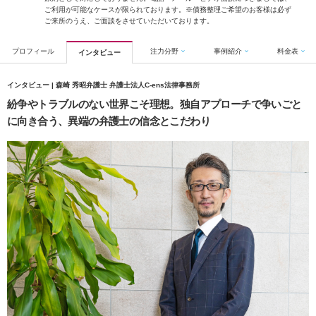
ご利用が可能なケースが限られております。※債務整理ご希望のお客様は必ず
ご来所のうえ、ご面談をさせていただいております。
プロフィール
注力分野
事例紹介
料金表
インタビュー
インタビュー | 森崎 秀昭弁護士 弁護士法人C-ens法律事務所
紛争やトラブルのない世界こそ理想。独自アプローチで争いごと
に向き合う、異端の弁護士の信念とこだわり