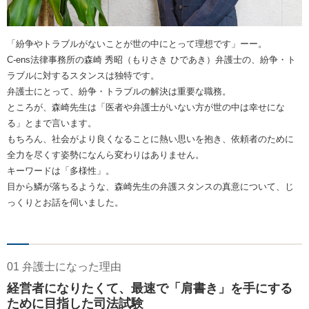
「紛争やトラブルがないことが世の中にとって理想です」ーー。
C-ens法律事務所の森崎 秀昭（もりさき ひであき）弁護士の、紛争・ト
ラブルに対するスタンスは独特です。
弁護士にとって、紛争・トラブルの解決は重要な職務。
ところが、森崎先生は「医者や弁護士がいない方が世の中は幸せにな
る」とまで言います。
もちろん、社会がより良くなることに熱い思いを抱き、依頼者のために
全力を尽くす姿勢になんら変わりはありません。
キーワードは「多様性」。
目から鱗が落ちるような、森崎先生の弁護スタンスの真意について、じ
っくりとお話を伺いました。
01 弁護士になった理由
経営者になりたくて、最速で「肩書き」を手にする
ために目指した司法試験