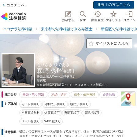
弁護士の方はこちら
ココナラへ
投稿する
探す
閲覧履歴
マイリスト
ログイン
ココナラ法律相談
東京都で法律相談できる弁護士
新宿区で法律相談で
マイリストに入れる
もりさき ひであき
森崎 秀昭
弁護士
弁護士法人C-ens法律事務所
新宿駅
東京都
新宿区西新宿7-1-12 クロスオフィス新宿802
注力分野
離婚・男女問題
相続・遺言
借金・債務整理
企業法務
対応体制
カード利用可
分割払い利用可
後払い利用可
初回面談無料
休日面談可
夜間面談可
電話相談可
メール相談可
WEB面談可
後払いのご利用はケースが限られております。休日・夜間の面談については、
注意補足
原則として対応しておりません。電話・メール・ビデオ面談につきましては、