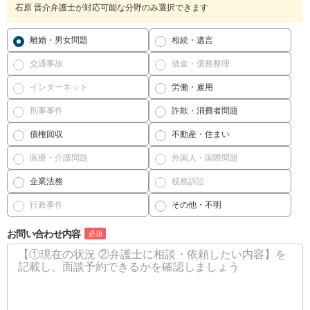
石原 晋介弁護士が対応可能な分野のみ選択できます
離婚・男女問題
相続・遺言
交通事故
借金・債務整理
インターネット
労働・雇用
刑事事件
詐欺・消費者問題
債権回収
不動産・住まい
医療・介護問題
外国人・国際問題
企業法務
税務訴訟
行政事件
その他・不明
お問い合わせ内容
必須