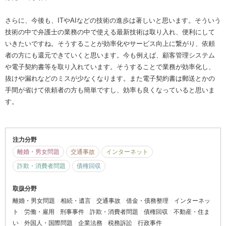
さらに、今後も、ITやAIなどの技術の進歩は著しいと思います。そういう
技術の中で弁護士の業務の中で使える最新技術は取り入れ、便利にして
いきたいですね。そうすることが効率化やサービス向上に繋がり、依頼
者の方にも還元できていくと思います。今も例えば、顧客管理システム
や電子契約書等を取り入れています。そうすることで業務が効率化し、
抜けや漏れなどのミスが少なくなります。また電子契約書は郵送とかの
手間が省けて依頼者の方も簡単ですし、効率も良くなっていると思いま
す。
注力分野
離婚・男女問題
交通事故
インターネット
詐欺・消費者問題
債権回収
取扱分野
離婚・男女問題
相続・遺言
交通事故
借金・債務整理
インターネッ
ト
労働・雇用
刑事事件
詐欺・消費者問題
債権回収
不動産・住ま
い
外国人・国際問題
企業法務
税務訴訟
行政事件