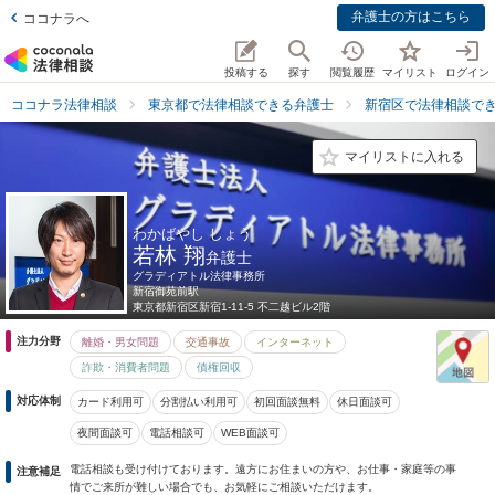
弁護士の方はこちら
ココナラへ
投稿する
探す
閲覧履歴
マイリスト
ログイン
ココナラ法律相談
東京都で法律相談できる弁護士
新宿区で法律相談で
マイリストに入れる
わかばやし しょう
若林 翔
弁護士
グラディアトル法律事務所
新宿御苑前駅
東京都
新宿区新宿1-11-5 不二越ビル2階
注力分野
離婚・男女問題
交通事故
インターネット
詐欺・消費者問題
債権回収
対応体制
カード利用可
分割払い利用可
初回面談無料
休日面談可
夜間面談可
電話相談可
WEB面談可
電話相談も受け付けております。遠方にお住まいの方や、お仕事・家庭等の事
注意補足
情でご来所が難しい場合でも、お気軽にご相談いただけます。