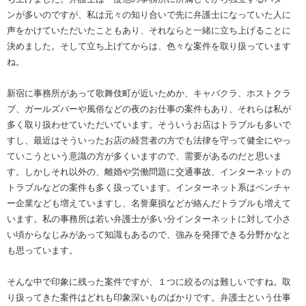
ンが多いのですが、私は元々の知り合いで先に弁護士になっていた人に
声をかけていただいたこともあり、それならと一緒に立ち上げることに
決めました。そして立ち上げてからは、色々な案件を取り扱っています
ね。
新宿に事務所があって歌舞伎町が近いためか、キャバクラ、ホストクラ
ブ、ガールズバーや風俗などの夜のお仕事の案件もあり、それらは私が
多く取り扱わせていただいています。そういうお店はトラブルも多いで
すし、最近はそういったお店の経営者の方でも法律を守って健全にやっ
ていこうという意識の方が多くいますので、需要があるのだと思いま
す。しかしそれ以外の、離婚や労働問題に交通事故、インターネットの
トラブルなどの案件も多く扱っています。インターネット系はベンチャ
ー企業なども増えていますし、名誉棄損などが絡んだトラブルも増えて
います。私の事務所は若い弁護士が多い分インターネットに対して小さ
い頃からなじみがあって知識もあるので、強みを発揮できる分野かなと
も思っています。
そんな中で印象に残った案件ですが、１つに絞るのは難しいですね。取
り扱ってきた案件はどれも印象深いものばかりです。弁護士という仕事